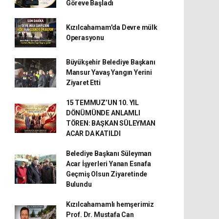
Göreve Başladı
Kızılcahamam'da Devre mülk
Operasyonu
Büyükşehir Belediye Başkanı
Mansur Yavaş Yangın Yerini
Ziyaret Etti
15 TEMMUZ’UN 10. YIL
DÖNÜMÜNDE ANLAMLI
TÖREN: BAŞKAN SÜLEYMAN
ACAR DA KATILDI
Belediye Başkanı Süleyman
Acar İşyerleri Yanan Esnafa
Geçmiş Olsun Ziyaretinde
Bulundu
Kızılcahamamlı hemşerimiz
Prof. Dr. Mustafa Can