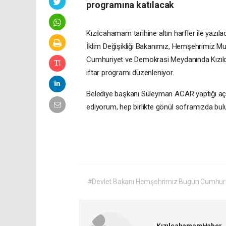
programına katılacak
Kızılcahamam tarihine altın harfler ile yazılac
İklim Değişikliği Bakanımız, Hemşehrimiz M
Cumhuriyet ve Demokrasi Meydanında Kızılca
iftar programı düzenleniyor.
Belediye başkanı Süleyman ACAR yaptığı açı
ediyorum, hep birlikte gönül soframızda bulu
#Devlet Bakanı Hemşehrimiz Bugün Cumhuriy
KızılcahamamHaber