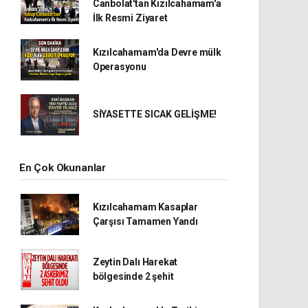
Canbolat'tan Kızılcahamam'a
İlk Resmi Ziyaret
Kızılcahamam'da Devre mülk
Operasyonu
SİYASETTE SICAK GELİŞME!
En Çok Okunanlar
Kızılcahamam Kasaplar
Çarşısı Tamamen Yandı
Zeytin Dalı Harekat
bölgesinde 2 şehit