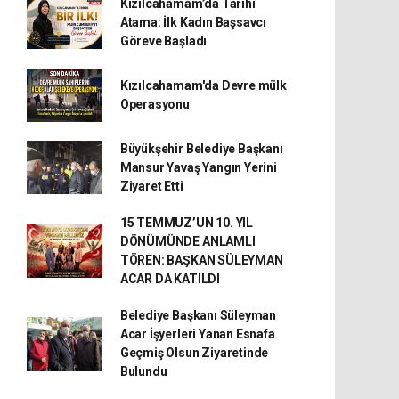
Kızılcahamam’da Tarihi
Atama: İlk Kadın Başsavcı
Göreve Başladı
Kızılcahamam'da Devre mülk
Operasyonu
Büyükşehir Belediye Başkanı
Mansur Yavaş Yangın Yerini
Ziyaret Etti
15 TEMMUZ’UN 10. YIL
DÖNÜMÜNDE ANLAMLI
TÖREN: BAŞKAN SÜLEYMAN
ACAR DA KATILDI
Belediye Başkanı Süleyman
Acar İşyerleri Yanan Esnafa
Geçmiş Olsun Ziyaretinde
Bulundu