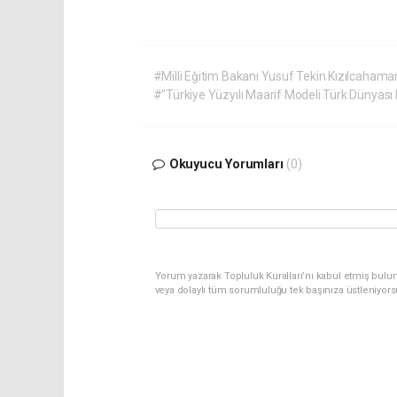
#Milli Eğitim Bakanı Yusuf Tekin Kızılcahama
#"Türkiye Yüzyılı Maarif Modeli Türk Dünyası K
Okuyucu Yorumları
(0)
Yorum yazarak Topluluk Kuralları’nı kabul etmiş bulu
veya dolaylı tüm sorumluluğu tek başınıza üstleniyor