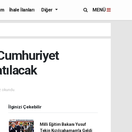
im
İhale İlanları
Diğer
MENÜ
Cumhuriyet
tılacak
z okundu.
İlginizi Çekebilir
Milli Eğitim Bakanı Yusuf
Tekin Kızılcahamam'a Geldi