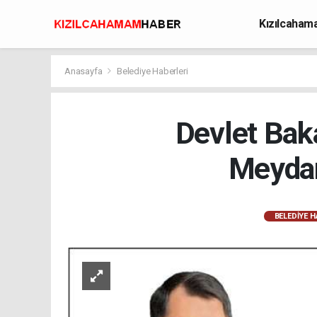
Kızılcaha
Avcılık
Anasayfa
Belediye Haberleri
Devlet Ba
Meydan
BELEDIYE H