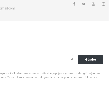
gmail.com
Gönder
nuyor ve kizilcahamamhaber.com sitesine yaptığınız yorumunuzla ilgili doğrudan
sunuz. Yazılan tüm yorumlardan site yönetimi hiçbir şekilde sorumlu tutulamaz.