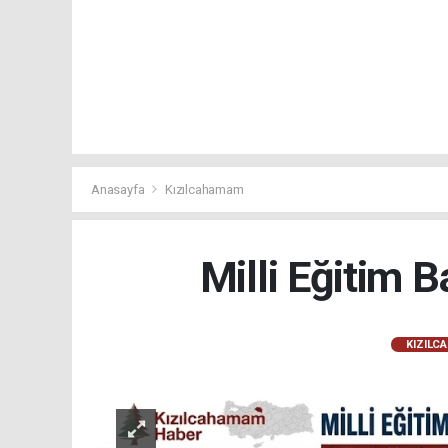
Anasayfa
Kızılcahamam
Milli Eğitim 
KIZILC