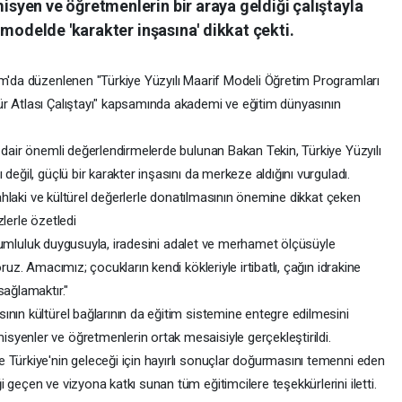
yen ve öğretmenlerin bir araya geldiği çalıştayla
 modelde 'karakter inşasına' dikkat çekti.
am'da düzenlenen "Türkiye Yüzyılı Maarif Modeli Öğretim Programları
r Atlası Çalıştayı" kapsamında akademi ve eğitim dünyasının
 dair önemli değerlendirmelerde bulunan Bakan Tekin, Türkiye Yüzyılı
değil, güçlü bir karakter inşasını da merkeze aldığını vurguladı.
a ahlaki ve kültürel değerlerle donatılmasının önemine dikkat çeken
lerle özetledi
 sorumluluk duygusuyla, iradesini adalet ve merhamet ölçüsüyle
ruz. Amacımız; çocukların kendi kökleriyle irtibatlı, çağın idrakine
sağlamaktır."
nın kültürel bağlarının da eğitim sistemine entegre edilmesini
yenler ve öğretmenlerin ortak mesaisiyle gerçekleştirildi.
 Türkiye'nin geleceği için hayırlı sonuçlar doğurmasını temenni eden
 geçen ve vizyona katkı sunan tüm eğitimcilere teşekkürlerini iletti.