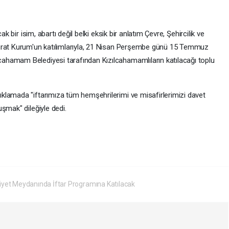
ak bir isim, abartı değil belki eksik bir anlatım Çevre, Şehircilik ve
urat Kurum'un katılımlarıyla, 21 Nisan Perşembe günü 15 Temmuz
hamam Belediyesi tarafından Kızılcahamamlıların katılacağı toplu
klamada "iftarımıza tüm hemşehrilerimi ve misafirlerimizi davet
şmak" dileğiyle dedi.
et Meydanında İftar Programına Katılacak