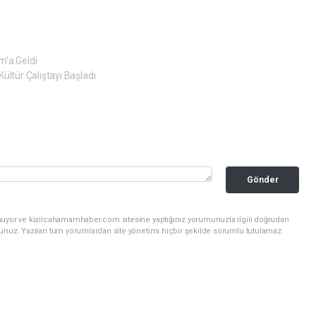
m'a Geldi
ültür Çalıştayı Başladı
Gönder
nuyor ve kizilcahamamhaber.com sitesine yaptığınız yorumunuzla ilgili doğrudan
sunuz. Yazılan tüm yorumlardan site yönetimi hiçbir şekilde sorumlu tutulamaz.