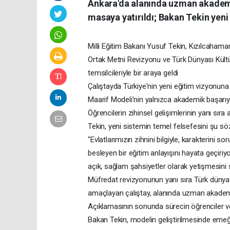
Ankara'da alanında uzman akademis
masaya yatırıldı; Bakan Tekin yeni
Milli Eğitim Bakanı Yusuf Tekin, Kızılcaham
Ortak Metni Revizyonu ve Türk Dünyası Kültü
temsilcileriyle bir araya geldi
Çalıştayda Türkiye'nin yeni eğitim vizyonuna
Maarif Modeli'nin yalnızca akademik başarıyı 
Öğrencilerin zihinsel gelişimlerinin yanı sır
Tekin, yeni sistemin temel felsefesini şu söz
"Evlatlarımızın zihnini bilgiyle, karakterini
besleyen bir eğitim anlayışını hayata geçiriyo
açık, sağlam şahsiyetler olarak yetişmesini 
Müfredat revizyonunun yanı sıra Türk dünyası
amaçlayan çalıştay, alanında uzman akademis
Açıklamasının sonunda sürecin öğrenciler ve
Bakan Tekin, modelin geliştirilmesinde emeği