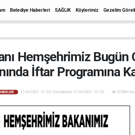
mam
Belediye Haberleri
SAĞLIK
Köylerimiz
Gezelim Görel
kanı Hemşehrimiz Bugün 
ında İftar Programına Ka
21.04.2022 - 01:20, Güncelleme: 21.04.2022 - 01:20
22786+ ke
ABERLERI