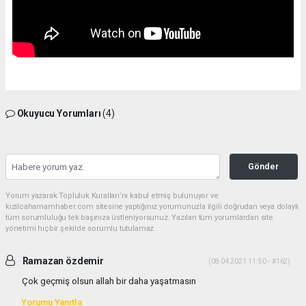
Okuyucu Yorumları
(4)
Gönder
Yorum yazarak Topluluk Kuralları’nı kabul etmiş bulunuyor ve
kizilcahamamhaber.com sitesine yaptığınız yorumunuzla ilgili doğrudan veya dolaylı
tüm sorumluluğu tek başınıza üstleniyorsunuz. Yazılan tüm yorumlardan site
yönetimi hiçbir şekilde sorumlu tutulamaz.
Ramazan özdemir
(08.04.2021 11:50 - #162)
Çok geçmiş olsun allah bir daha yaşatmasın
Yorumu Yanıtla