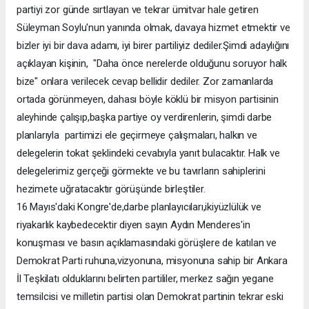
partiyi zor günde sırtlayan ve tekrar ümitvar hale getiren
Süleyman Soylu'nun yanında olmak, davaya hizmet etmektir ve
bizler iyi bir dava adamı, iyi birer partiliyiz dediler.Şimdi adaylığını
açıklayan kişinin, "Daha önce nerelerde olduğunu soruyor halk
bize" onlara verilecek cevap bellidir dediler. Zor zamanlarda
ortada görünmeyen, dahası böyle köklü bir misyon partisinin
aleyhinde çalışıp,başka partiye oy verdirenlerin, şimdi darbe
planlarıyla partimizi ele geçirmeye çalışmaları, halkın ve
delegelerin tokat şeklindeki cevabıyla yanıt bulacaktır. Halk ve
delegelerimiz gerçeği görmekte ve bu tavırların sahiplerini
hezimete uğratacaktır görüşünde birleştiler.
16 Mayıs'daki Kongre'de,darbe planlayıcıları,ikiyüzlülük ve
riyakarlık kaybedecektir diyen sayın Aydın Menderes'in
konuşması ve basın açıklamasındaki görüşlere de katılan ve
Demokrat Parti ruhuna,vizyonuna, misyonuna sahip bir Ankara
İl Teşkilatı olduklarını belirten partililer, merkez sağın yegane
temsilcisi ve milletin partisi olan Demokrat partinin tekrar eski