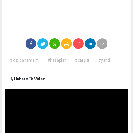
#kızılcahamam
#kasaplar
#çarşısı
#yandı
Habere Ek Video