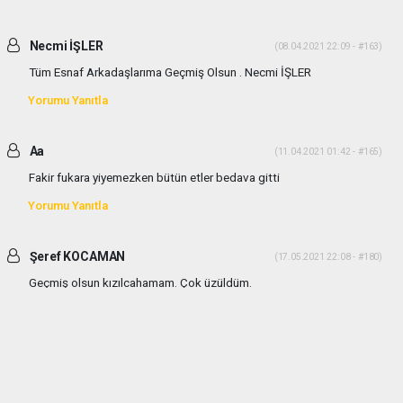
Necmi İŞLER
(08.04.2021 22:09 - #163)
Tüm Esnaf Arkadaşlarıma Geçmiş Olsun . Necmi İŞLER
Yorumu Yanıtla
Aa
(11.04.2021 01:42 - #165)
Fakir fukara yiyemezken bütün etler bedava gitti
Yorumu Yanıtla
Şeref KOCAMAN
(17.05.2021 22:08 - #180)
Geçmiş olsun kızılcahamam. Çok üzüldüm.
Yorumu Yanıtla