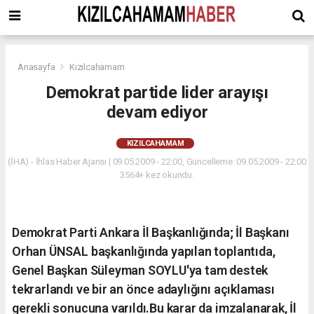
Anasayfa
Kızılcahamam
Demokrat partide lider arayışı
devam ediyor
KIZILCAHAMAM
(İHA) - İhlas Haber Ajansı | 09.05.2009 - 22:00, Güncelleme: 09.05.2009 - 22:00
3564+ kez okundu.
Demokrat Parti Ankara İl Başkanlığında; İl Başkanı
Orhan ÜNSAL başkanlığında yapılan toplantıda,
Genel Başkan Süleyman SOYLU'ya tam destek
tekrarlandı ve bir an önce adaylığını açıklaması
gerekli sonucuna varıldı.Bu karar da imzalanarak, İl