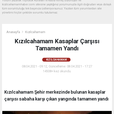
Yorum yazarak Topluluk Kuralları’nı kabul etmiş bulunuyor ve
kizilcahamamhaber.com sitesine yaptığınız yorumunuzla ilgili doğrudan veya dolaylı
tüm sorumluluğu tek başınıza üstleniyorsunuz. Yazılan tüm yorumlardan site
yönetimi hiçbir şekilde sorumlu tutulamaz.
Anasayfa
Kızılcahamam
Kızılcahamam Kasaplar Çarşısı
Tamamen Yandı
KIZILCAHAMAM
08.04.2021 - 09:12, Güncelleme: 08.04.2021 - 17:27
14508+ kez okundu.
Kızılcahamam Şehir merkezinde bulunan kasaplar
çarşısı sabaha karşı çıkan yangında tamamen yandı