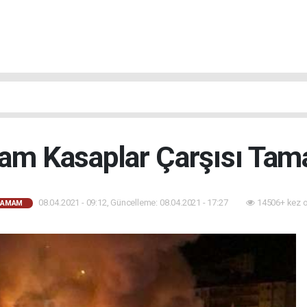
am Kasaplar Çarşısı Ta
08.04.2021 - 09:12, Güncelleme: 08.04.2021 - 17:27
14506+ kez 
HAMAM