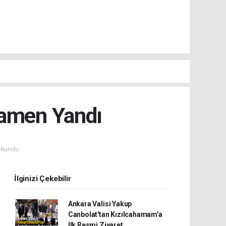
mamen Yandı
okundu.
İlginizi Çekebilir
Ankara Valisi Yakup
Canbolat'tan Kızılcahamam'a
İlk Resmi Ziyaret