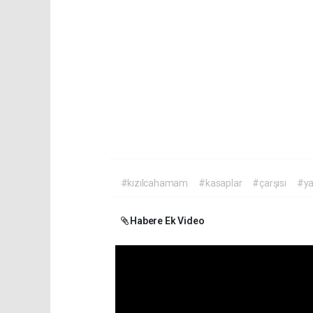
#kızılcahamam
#kasaplar
#çarşısı
#ya
Habere Ek Video