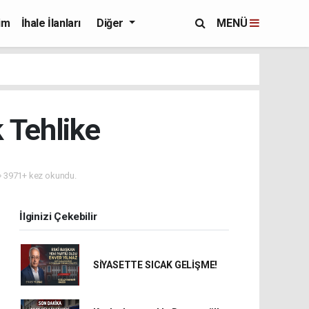
im
İhale İlanları
Diğer
MENÜ
 Tehlike
3971+ kez okundu.
İlginizi Çekebilir
SİYASETTE SICAK GELİŞME!