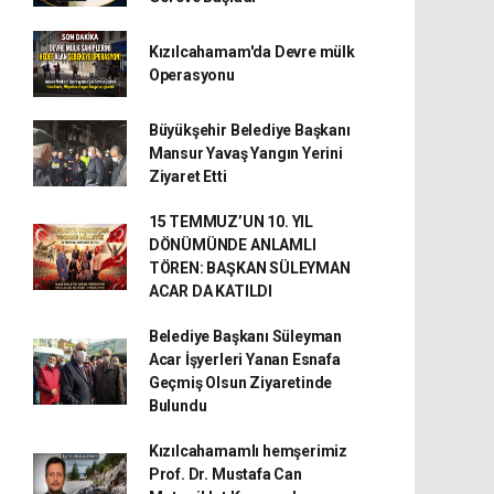
Kızılcahamam'da Devre mülk
Operasyonu
Büyükşehir Belediye Başkanı
Mansur Yavaş Yangın Yerini
Ziyaret Etti
15 TEMMUZ’UN 10. YIL
DÖNÜMÜNDE ANLAMLI
TÖREN: BAŞKAN SÜLEYMAN
ACAR DA KATILDI
Belediye Başkanı Süleyman
Acar İşyerleri Yanan Esnafa
Geçmiş Olsun Ziyaretinde
Bulundu
Kızılcahamamlı hemşerimiz
Prof. Dr. Mustafa Can