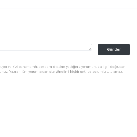
Gönder
nuyor ve kizilcahamamhaber.com sitesine yaptığınız yorumunuzla ilgili doğrudan
sunuz. Yazılan tüm yorumlardan site yönetimi hiçbir şekilde sorumlu tutulamaz.