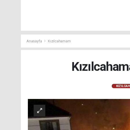
Anasayfa
Kızılcahamam
Kızılcaham
KIZILCA