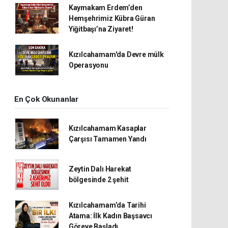
Kaymakam Erdem’den
Hemşehrimiz Kübra Güran
Yiğitbaşı’na Ziyaret!
Kızılcahamam'da Devre mülk
Operasyonu
En Çok Okunanlar
Kızılcahamam Kasaplar
Çarşısı Tamamen Yandı
Zeytin Dalı Harekat
bölgesinde 2 şehit
Kızılcahamam’da Tarihi
Atama: İlk Kadın Başsavcı
Göreve Başladı