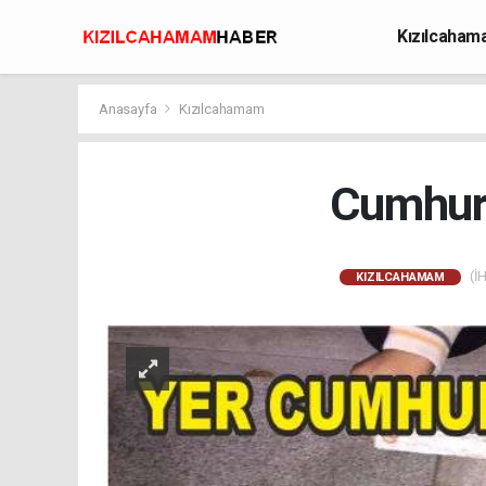
Kızılcaha
Avcılık
Anasayfa
Kızılcahamam
Cumhuri
(İH
KIZILCAHAMAM