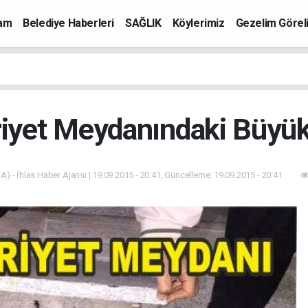
mam
Belediye Haberleri
SAĞLIK
Köylerimiz
Gezelim Görel
yet Meydanındaki Büyük
A) - İhlas Haber Ajansı | 19.09.2015 - 20:41, Güncelleme: 19.09.2015 - 20:41