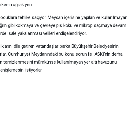
rkesin uğrak yeri.
uklara tehlike saçıyor. Meydan içerisine yapılan ve kullanılmayan
ik lağım gibi kokmaya ve çevreye pis koku ve mikrop saçmaya devam
de isale yakalanması velileri endişelendiriyor.
dıklarını dile getiren vatandaşlar parka Büyükşehir Belediyesinin
iyorlar. Cumhuriyet Meydanındaki bu konu sorun ile ASKİ’nin derhal
un temizlenmesini mümkünse kullanılmayan yer altı havuzunu
enişlemesini istiyorlar