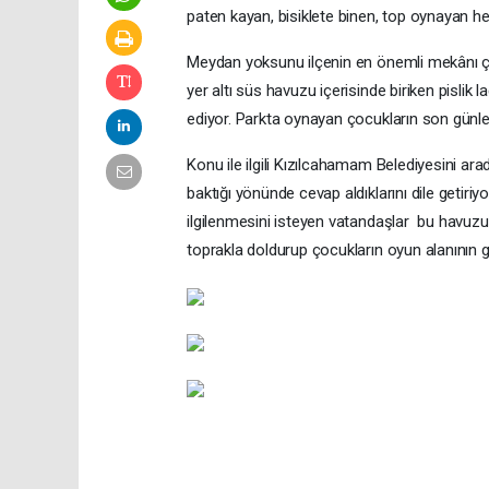
paten kayan, bisiklete binen, top oynayan he
Meydan yoksunu ilçenin en önemli mekânı çoc
yer altı süs havuzu içerisinde biriken pisl
ediyor. Parkta oynayan çocukların son günler
Konu ile ilgili Kızılcahamam Belediyesini ara
baktığı yönünde cevap aldıklarını dile getir
ilgilenmesini isteyen vatandaşlar bu havuz
toprakla doldurup çocukların oyun alanının g