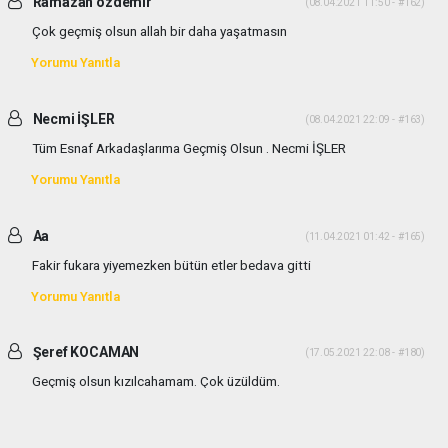
Ramazan özdemir
(08.04.2021 11:50 - #162)
Çok geçmiş olsun allah bir daha yaşatmasın
Yorumu Yanıtla
Necmi İŞLER
(08.04.2021 22:09 - #163)
Tüm Esnaf Arkadaşlarıma Geçmiş Olsun . Necmi İŞLER
Yorumu Yanıtla
Aa
(11.04.2021 01:42 - #165)
Fakir fukara yiyemezken bütün etler bedava gitti
Yorumu Yanıtla
Şeref KOCAMAN
(17.05.2021 22:08 - #180)
Geçmiş olsun kızılcahamam. Çok üzüldüm.
Yorumu Yanıtla