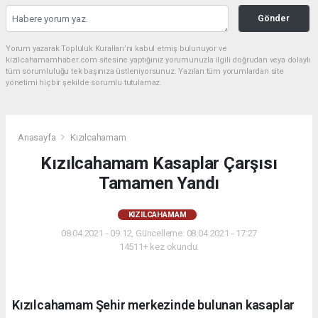
Gönder
Yorum yazarak Topluluk Kuralları’nı kabul etmiş bulunuyor ve
kizilcahamamhaber.com sitesine yaptığınız yorumunuzla ilgili doğrudan veya dolaylı
tüm sorumluluğu tek başınıza üstleniyorsunuz. Yazılan tüm yorumlardan site
yönetimi hiçbir şekilde sorumlu tutulamaz.
Anasayfa
Kızılcahamam
Kızılcahamam Kasaplar Çarşısı
Tamamen Yandı
KIZILCAHAMAM
08.04.2021 - 09:12, Güncelleme: 08.04.2021 - 17:27
14511+ kez okundu.
Kızılcahamam Şehir merkezinde bulunan kasaplar