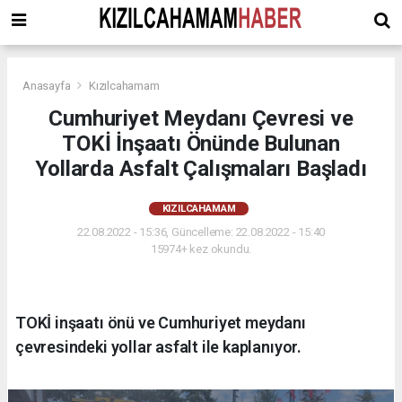
Anasayfa
Kızılcahamam
Cumhuriyet Meydanı Çevresi ve
TOKİ İnşaatı Önünde Bulunan
Yollarda Asfalt Çalışmaları Başladı
KIZILCAHAMAM
22.08.2022 - 15:36, Güncelleme: 22.08.2022 - 15:40
15974+ kez okundu.
TOKİ inşaatı önü ve Cumhuriyet meydanı
çevresindeki yollar asfalt ile kaplanıyor.