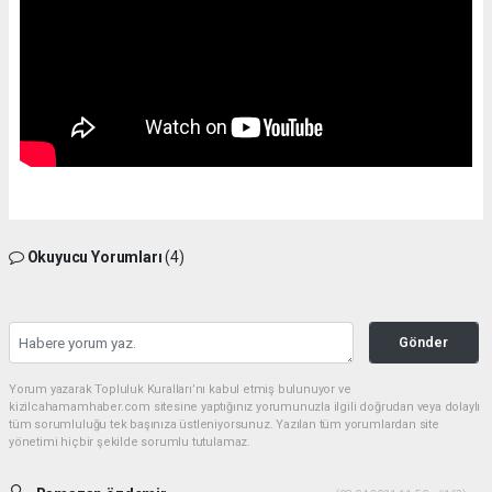
Okuyucu Yorumları
(4)
Gönder
Yorum yazarak Topluluk Kuralları’nı kabul etmiş bulunuyor ve
kizilcahamamhaber.com sitesine yaptığınız yorumunuzla ilgili doğrudan veya dolaylı
tüm sorumluluğu tek başınıza üstleniyorsunuz. Yazılan tüm yorumlardan site
yönetimi hiçbir şekilde sorumlu tutulamaz.