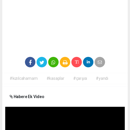
#kızılcahamam
#kasaplar
#çarşısı
#yandı
Habere Ek Video