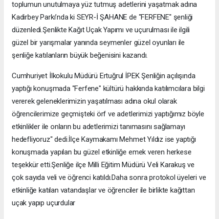
toplumun unutulmaya yüz tutmuş adetlerini yaşatmak adına
Kadirbey Parkı’nda ki SEYR-İ ŞAHANE de "FERFENE" şenliği
düzenledi.Şenlikte Kağıt Uçak Yapımı ve uçurulması ile ilgili
güzel bir yarışmalar yanında seymenler güzel oyunları ile
şenliğe katılanların büyük beğenisini kazandı.
Cumhuriyet İlkokulu Müdürü Ertuğrul İPEK Şenliğin açılışında
yaptığı konuşmada "Ferfene" kültürü hakkında katılımcılara bilgi
vererek geleneklerimizin yaşatılması adına okul olarak
öğrencilerimize geçmişteki örf ve adetlerimizi yaptığımız böyle
etkinlikler ile onların bu adetlerimizi tanımasını sağlamayı
hedefliyoruz" dedi.İlçe Kaymakamı Mehmet Yıldız ise yaptığı
konuşmada yapılan bu güzel etkinliğe emek veren herkese
teşekkür etti.Şenliğe ilçe Milli Eğitim Müdürü Veli Karakuş ve
çok sayıda veli ve öğrenci katıldı.Daha sonra protokol üyeleri ve
etkinliğe katılan vatandaşlar ve öğrenciler ile birlikte kağıttan
uçak yapıp uçurdular