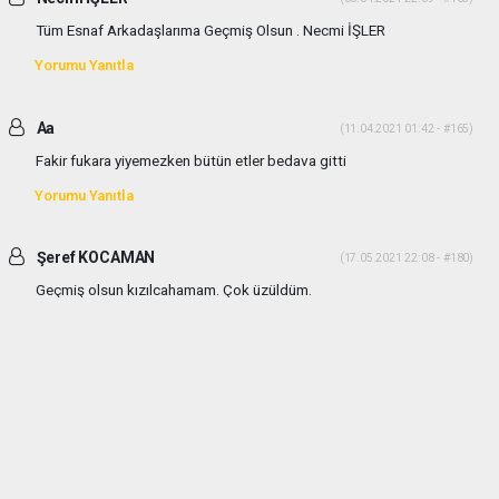
Tüm Esnaf Arkadaşlarıma Geçmiş Olsun . Necmi İŞLER
Yorumu Yanıtla
Aa
(11.04.2021 01:42 - #165)
Fakir fukara yiyemezken bütün etler bedava gitti
Yorumu Yanıtla
Şeref KOCAMAN
(17.05.2021 22:08 - #180)
Geçmiş olsun kızılcahamam. Çok üzüldüm.
Yorumu Yanıtla
haber paketi
haber scripti
haber yazılımı
Tüm hakları saklı tutulmaktadır.Copyright 2026©