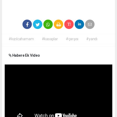
#kızılcahamam
#kasaplar
#çarşısı
#yandı
Habere Ek Video