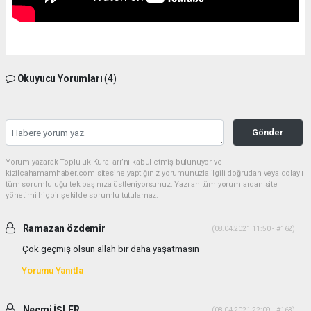
Okuyucu Yorumları
(4)
Gönder
Yorum yazarak Topluluk Kuralları’nı kabul etmiş bulunuyor ve
kizilcahamamhaber.com sitesine yaptığınız yorumunuzla ilgili doğrudan veya dolaylı
tüm sorumluluğu tek başınıza üstleniyorsunuz. Yazılan tüm yorumlardan site
yönetimi hiçbir şekilde sorumlu tutulamaz.
Ramazan özdemir
(08.04.2021 11:50 - #162)
Çok geçmiş olsun allah bir daha yaşatmasın
Yorumu Yanıtla
Necmi İŞLER
(08.04.2021 22:09 - #163)