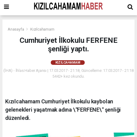
Anasayfa
Kızılcahamam
Cumhuriyet İlkokulu FERFENE
şenliği yaptı.
KIZILCAHAMAM
(İHA) - İhlas Haber Ajansı | 17.03.2017 - 21:18, Güncelleme: 17.03.2017 - 21:18
5442+ kez okundu.
Kızılcahamam Cumhuriyet İlkokulu kaybolan
gelenekleri yaşatmak adına \"FERFENE\" şenliği
düzenledi.