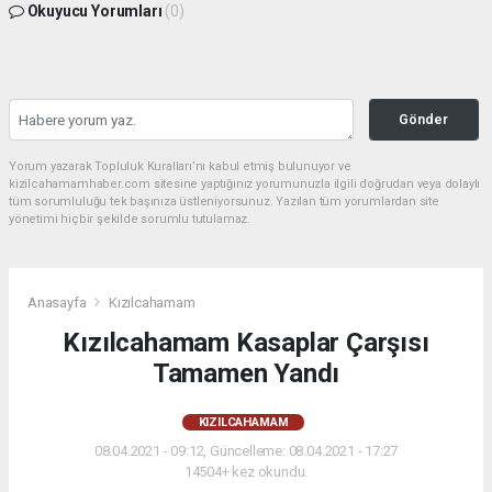
Okuyucu Yorumları
(0)
Gönder
Yorum yazarak Topluluk Kuralları’nı kabul etmiş bulunuyor ve
kizilcahamamhaber.com sitesine yaptığınız yorumunuzla ilgili doğrudan veya dolaylı
tüm sorumluluğu tek başınıza üstleniyorsunuz. Yazılan tüm yorumlardan site
yönetimi hiçbir şekilde sorumlu tutulamaz.
Anasayfa
Kızılcahamam
Kızılcahamam Kasaplar Çarşısı
Tamamen Yandı
KIZILCAHAMAM
08.04.2021 - 09:12, Güncelleme: 08.04.2021 - 17:27
14504+ kez okundu.