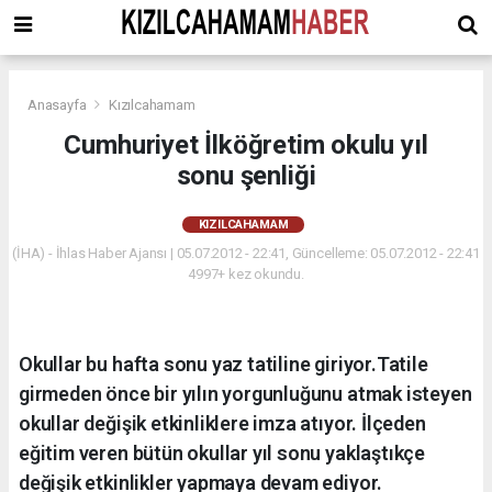
Anasayfa
Kızılcahamam
Cumhuriyet İlköğretim okulu yıl
sonu şenliği
KIZILCAHAMAM
(İHA) - İhlas Haber Ajansı | 05.07.2012 - 22:41, Güncelleme: 05.07.2012 - 22:41
4997+ kez okundu.
Okullar bu hafta sonu yaz tatiline giriyor.Tatile
girmeden önce bir yılın yorgunluğunu atmak isteyen
okullar değişik etkinliklere imza atıyor. İlçeden
eğitim veren bütün okullar yıl sonu yaklaştıkçe
değişik etkinlikler yapmaya devam ediyor.