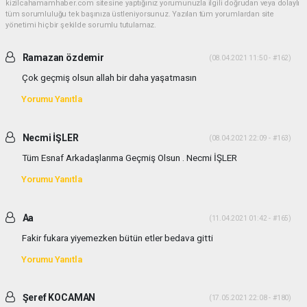
kizilcahamamhaber.com sitesine yaptığınız yorumunuzla ilgili doğrudan veya dolaylı
tüm sorumluluğu tek başınıza üstleniyorsunuz. Yazılan tüm yorumlardan site
yönetimi hiçbir şekilde sorumlu tutulamaz.
Ramazan özdemir
(08.04.2021 11:50 - #162)
Çok geçmiş olsun allah bir daha yaşatmasın
Yorumu Yanıtla
Necmi İŞLER
(08.04.2021 22:09 - #163)
Tüm Esnaf Arkadaşlarıma Geçmiş Olsun . Necmi İŞLER
Yorumu Yanıtla
Aa
(11.04.2021 01:42 - #165)
Fakir fukara yiyemezken bütün etler bedava gitti
Yorumu Yanıtla
Şeref KOCAMAN
(17.05.2021 22:08 - #180)