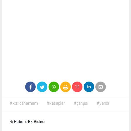
#kızılcahamam
#kasaplar
#çarşısı
#yandı
Habere Ek Video