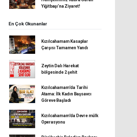
Yiğitbaşı’na Ziyaret!
En Çok Okunanlar
Kızılcahamam Kasaplar
Çarşısı Tamamen Yandı
Zeytin Dalı Harekat
bölgesinde 2 şehit
Kızılcahamam’da Tarihi
Atama: İlk Kadın Başsavcı
Göreve Başladı
Kızılcahamam'da Devre mülk
Operasyonu