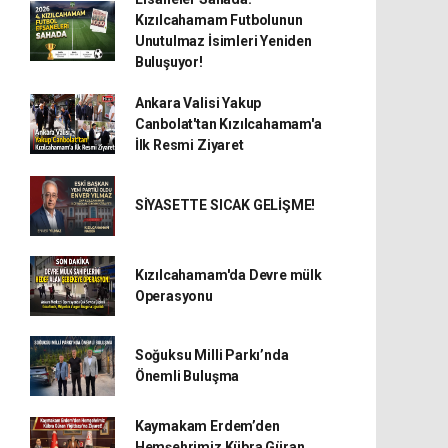
Kızılcahamam Futbolunun
Unutulmaz İsimleri Yeniden
Buluşuyor!
Ankara Valisi Yakup
Canbolat'tan Kızılcahamam'a
İlk Resmi Ziyaret
SİYASETTE SICAK GELİŞME!
Kızılcahamam'da Devre mülk
Operasyonu
Soğuksu Milli Parkı’nda
Önemli Buluşma
Kaymakam Erdem’den
Hemşehrimiz Kübra Güran