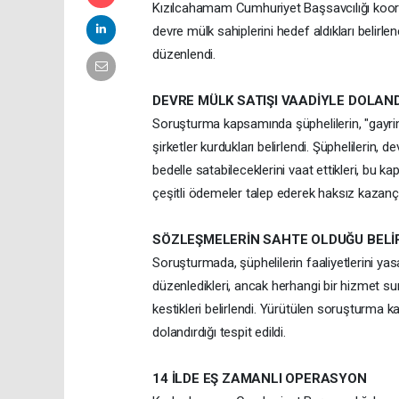
Kızılcahamam Cumhuriyet Başsavcılığı koordi
devre mülk sahiplerini hedef aldıkları belir
düzenlendi.
DEVRE MÜLK SATIŞI VAADİYLE DOLAN
Soruşturma kapsamında şüphelilerin, "gayrim
şirketler kurdukları belirlendi. Şüphelilerin,
bedelle satabileceklerini vaat ettikleri, bu 
çeşitli ödemeler talep ederek haksız kazanç s
SÖZLEŞMELERİN SAHTE OLDUĞU BELİ
Soruşturmada, şüphelilerin faaliyetlerini ya
düzenledikleri, ancak herhangi bir hizmet su
kestikleri belirlendi. Yürütülen soruşturm
dolandırdığı tespit edildi.
14 İLDE EŞ ZAMANLI OPERASYON