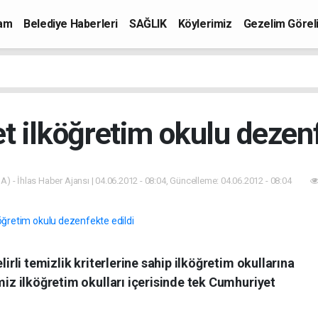
mam
Belediye Haberleri
SAĞLIK
Köylerimiz
Gezelim Görel
 ilköğretim okulu dezenf
A) - İhlas Haber Ajansı | 04.06.2012 - 08:04, Güncelleme: 04.06.2012 - 08:04
lirli temizlik kriterlerine sahip ilköğretim okullarına
emiz ilköğretim okulları içerisinde tek Cumhuriyet