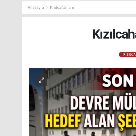
Anasayfa
Kızılcahamam
Kızılca
KIZILC