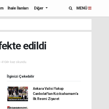
im
İhale İlanları
Diğer
MENÜ
ekte edildi
4104+ kez okundu.
İlginizi Çekebilir
Ankara Valisi Yakup
Canbolat'tan Kızılcahamam'a
İlk Resmi Ziyaret