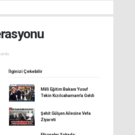
erasyonu
kundu.
İlginizi Çekebilir
Milli Eğitim Bakanı Yusuf
Tekin Kızılcahamam'a Geldi
Şehit Gülşen Ailesine Vefa
Ziyareti
Efsaneler Sahada: