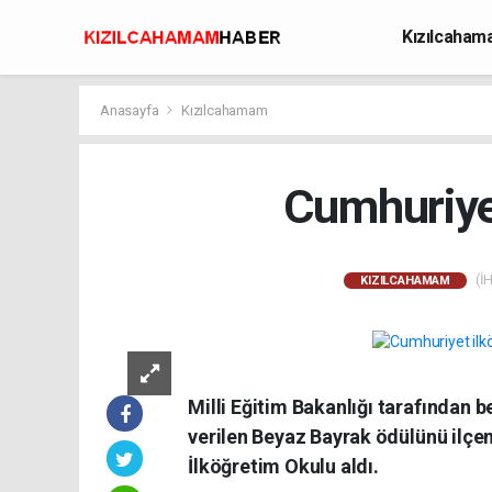
Kızılcaha
Avcılık
Anasayfa
Kızılcahamam
Cumhuriyet
(İH
KIZILCAHAMAM
Milli Eğitim Bakanlığı tarafından be
verilen Beyaz Bayrak ödülünü ilç
İlköğretim Okulu aldı.