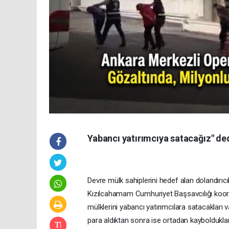
Yabancı yatırımcıya satacağız" ded
Devre mülk sahiplerini hedef alan dolandırıc
Kızılcahamam Cumhuriyet Başsavcılığı koor
mülklerini yabancı yatırımcılara satacakları v
para aldıktan sonra ise ortadan kaybolduklar