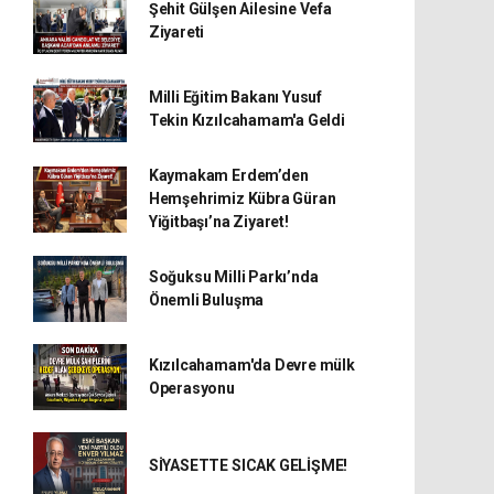
Şehit Gülşen Ailesine Vefa
Ziyareti
Milli Eğitim Bakanı Yusuf
Tekin Kızılcahamam'a Geldi
Kaymakam Erdem’den
Hemşehrimiz Kübra Güran
Yiğitbaşı’na Ziyaret!
Soğuksu Milli Parkı’nda
Önemli Buluşma
Kızılcahamam'da Devre mülk
Operasyonu
SİYASETTE SICAK GELİŞME!