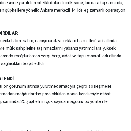
nesinde yürütülen nitelikli dolandırıcılık soruşturması kapsamında,
lenen şüphelilere yönelik Ankara merkezli 14 ilde eş zamanlı operasyon
DIRDILAR
enkul alım-satım, danışmanlık ve reklam hizmetleri" adı altında
 devre mülk sahiplerine taşınmazlarını yabancı yatırımcılara yüksek
kapsamda mağdurlardan vergi, harç, aidat ve tapu masrafı adı altında
ağladıkları tespit edildi.
RLENDİ
sal bir görünüm altında yürütmek amacıyla çeşitli sözleşmeler
nmadan mağdurlardan para aldıktan sonra kendileriyle irtibatı
a kapsamında, 25 şüphelinin çok sayıda mağduru bu yöntemle