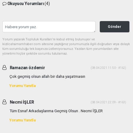
Okuyucu Yorumları
(4)
Gönder
Yorum yazarak Topluluk Kuralları’nı kabul etmiş bulunuyor ve
kizilcahamamhaber.com sitesine yaptığınız yorumunuzla ilgili doğrudan veya dolaylı
tüm sorumluluğu tek başınıza üstleniyorsunuz. Yazılan tüm yorumlardan site
yönetimi hiçbir şekilde sorumlu tutulamaz.
Ramazan özdemir
(08.04.2021 11:50 - #162)
Çok geçmiş olsun allah bir daha yaşatmasın
Yorumu Yanıtla
Necmi İŞLER
(08.04.2021 22:09 - #163)
Tüm Esnaf Arkadaşlarıma Geçmiş Olsun . Necmi İŞLER
Yorumu Yanıtla