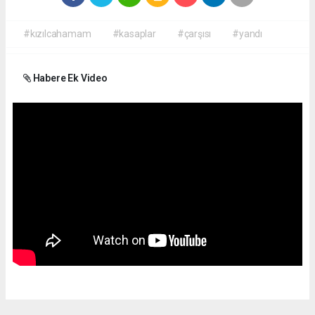
#kızılcahamam
#kasaplar
#çarşısı
#yandı
Habere Ek Video