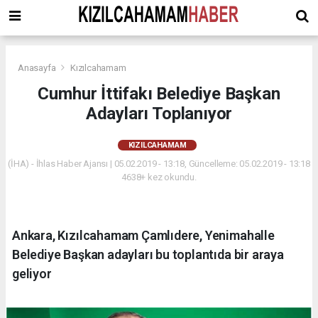
Anasayfa
Kızılcahamam
Cumhur İttifakı Belediye Başkan
Adayları Toplanıyor
KIZILCAHAMAM
(İHA) - İhlas Haber Ajansı | 05.02.2019 - 13:18, Güncelleme: 05.02.2019 - 13:18
4638+ kez okundu.
Ankara, Kızılcahamam Çamlıdere, Yenimahalle
Belediye Başkan adayları bu toplantıda bir araya
geliyor