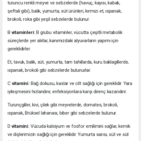
turuncu renkli meyve ve sebzelerde (havuç, kayısı, kabak,
şeftali gibi), balık, yumurta, süt ürünleri, kırmızı et, ıspanak,
brokoli, roka gibi yeşil sebzelerde bulunur.
B
vitaminleri:
B grubu vitaminler, vücutta çeşitli metabolik
süreçlerde yer alırlar, kanımızdaki alyuvarların yapımı için
gereklidirler.
Et, tavuk, balık, süt, yumurta, tam tahıllarda, kuru baklagillerde,
ıspanak, brokoli gibi sebzelerde bulunurlar.
C
vitamini:
Bağ dokusu, kaslar ve cilt sağlığı için gereklidir. Yara
iyileşmesini hızlandırır, enfeksiyonlara karşı direnç kazandırır.
Turunçgiller, kivi, çilek gibi meyvelerde, domates, brokoli,
ıspanak, Brüksel lahanası, biber gibi sebzelerde bulunur.
D
vitamini:
Vücuda kalsiyum ve fosfor emilimini sağlar, kemik
ve dişlerimizin sağlığı için gereklidir. Yumurta sarısı, süt ve süt