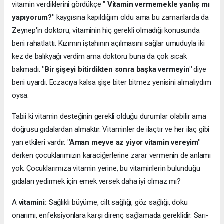
vitamin verdiklerini gördükçe "
Vitamin vermemekle yanlış mı
yapıyorum?"
kaygısına kapıldığım oldu ama bu zamanlarda da
Zeynep'in doktoru, vitaminin hiç gerekli olmadığı konusunda
beni rahatlattı. Kızımın iştahının açılmasını sağlar umuduyla iki
kez de balıkyağı verdim ama doktoru buna da çok sıcak
bakmadı.
"Bir şişeyi bitirdikten sonra başka vermeyin"
diye
beni uyardı. Eczacıya kalsa şişe biter bitmez yenisini almalıydım
oysa.
Tabii ki vitamin desteğinin gerekli olduğu durumlar olabilir ama
doğrusu gıdalardan almaktır. Vitaminler de ilaçtır ve her ilaç gibi
yan etkileri vardır.
"Aman meyve az yiyor vitamin vereyim"
derken çocuklarımızın karaciğerlerine zarar vermenin de anlamı
yok. Çocuklarımıza vitamin yerine, bu vitaminlerin bulunduğu
gıdaları yedirmek için emek versek daha iyi olmaz mı?
A
vitamini:
Sağlıklı büyüme, cilt sağlığı, göz sağlığı, doku
onarımı, enfeksiyonlara karşı direnç sağlamada gereklidir. Sarı-