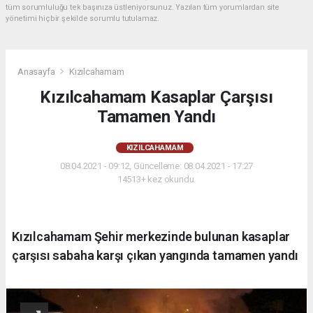
tüm sorumluluğu tek başınıza üstleniyorsunuz. Yazılan tüm yorumlardan site
yönetimi hiçbir şekilde sorumlu tutulamaz.
Anasayfa
Kızılcahamam
Kızılcahamam Kasaplar Çarşısı
Tamamen Yandı
KIZILCAHAMAM
08.04.2021 - 09:12, Güncelleme: 08.04.2021 - 17:27
14513+ kez okundu.
Kızılcahamam Şehir merkezinde bulunan kasaplar
çarşısı sabaha karşı çıkan yangında tamamen yandı