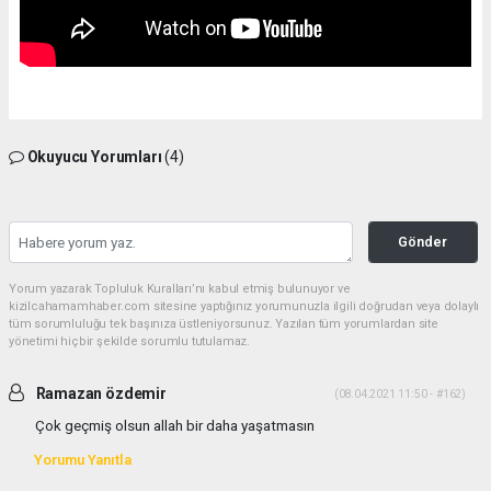
Okuyucu Yorumları
(4)
Gönder
Yorum yazarak Topluluk Kuralları’nı kabul etmiş bulunuyor ve
kizilcahamamhaber.com sitesine yaptığınız yorumunuzla ilgili doğrudan veya dolaylı
tüm sorumluluğu tek başınıza üstleniyorsunuz. Yazılan tüm yorumlardan site
yönetimi hiçbir şekilde sorumlu tutulamaz.
Ramazan özdemir
(08.04.2021 11:50 - #162)
Çok geçmiş olsun allah bir daha yaşatmasın
Yorumu Yanıtla