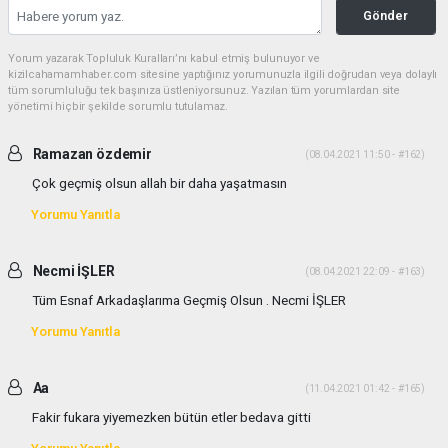
Gönder
Yorum yazarak Topluluk Kuralları’nı kabul etmiş bulunuyor ve
kizilcahamamhaber.com sitesine yaptığınız yorumunuzla ilgili doğrudan veya dolaylı
tüm sorumluluğu tek başınıza üstleniyorsunuz. Yazılan tüm yorumlardan site
yönetimi hiçbir şekilde sorumlu tutulamaz.
Ramazan özdemir
(08.04.2021 11:50 - #162)
Çok geçmiş olsun allah bir daha yaşatmasın
Yorumu Yanıtla
Necmi İŞLER
(08.04.2021 22:09 - #163)
Tüm Esnaf Arkadaşlarıma Geçmiş Olsun . Necmi İŞLER
Yorumu Yanıtla
Aa
(11.04.2021 01:42 - #165)
Fakir fukara yiyemezken bütün etler bedava gitti