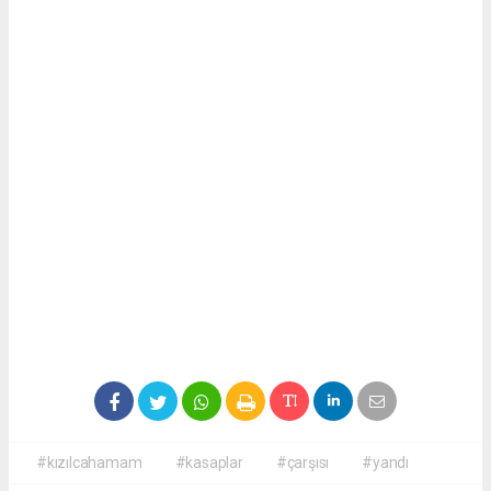
#kızılcahamam
#kasaplar
#çarşısı
#yandı