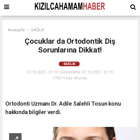
Anasayfa
SAĞLIK
Çocuklar da Ortodontik Diş
Sorunlarına Dikkat!
SAĞLIK
07.12.2022 - 01:15, Güncelleme: 07.12.2022 - 01:15
17521+ kez okundu.
Ortodonti Uzmanı Dr. Adile Salehli Tosun konu
hakkında bilgiler verdi.