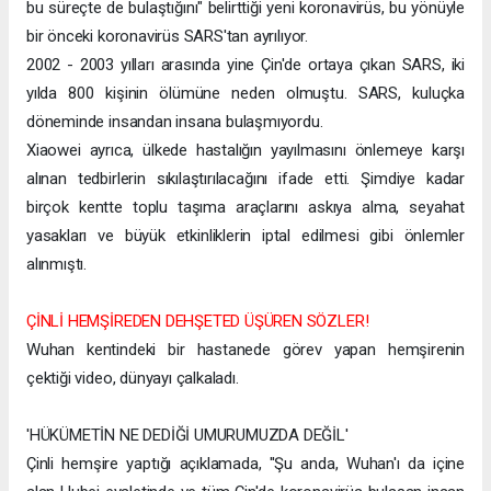
bu süreçte de bulaştığını" belirttiği yeni koronavirüs, bu yönüyle
bir önceki koronavirüs SARS'tan ayrılıyor.
2002 - 2003 yılları arasında yine Çin'de ortaya çıkan SARS, iki
yılda 800 kişinin ölümüne neden olmuştu. SARS, kuluçka
döneminde insandan insana bulaşmıyordu.
Xiaowei ayrıca, ülkede hastalığın yayılmasını önlemeye karşı
alınan tedbirlerin sıkılaştırılacağını ifade etti. Şimdiye kadar
birçok kentte toplu taşıma araçlarını askıya alma, seyahat
yasakları ve büyük etkinliklerin iptal edilmesi gibi önlemler
alınmıştı.
ÇİNLİ HEMŞİREDEN DEHŞETED ÜŞÜREN SÖZLER!
Wuhan kentindeki bir hastanede görev yapan hemşirenin
çektiği video, dünyayı çalkaladı.
'HÜKÜMETİN NE DEDİĞİ UMURUMUZDA DEĞİL'
Çinli hemşire yaptığı açıklamada, ''Şu anda, Wuhan'ı da içine