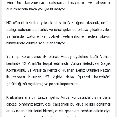
yeni tip koronavirüs solunum, hapşırma ve öksürme
durumlarında hava yoluyla bulaşıyor.
NCoV'in ilk belirtileri yüksek ateş, boğaz ağrısı, öksürük, nefes
darlığı, solunumda zorluk ve ishal şeklinde ortaya çıkarken, ileri
safhalarda zatürre ve böbrek yetmezliğine neden oluyor,
nihayetinde ölümle sonuçlanabiliyor.
Yeni tip koronavirüs ilk olarak Hubey eyaletine bağlı Vuhan
kentinde 12 Aralık'ta tespit edilmişti. Vuhan Belediyesi Sağlık
Komisyonu, 31 Aralık'ta kentteki Huanan Deniz Ürünleri Pazarı
ile teması bulunan 27 kişide daha "gizemli hastalığın"
görüldüğünü açıklamış ve pazarı kapatmıştı.
Kızılcahamam bir turizm şehri, Virüs konusunda bizim daha
dikkatli olmamız lazım, otel çalışanları bu virüs ile ilgili eğitilmeli
en azından belirtilerini bilmeli, otele gelenlere nerden geldin diye