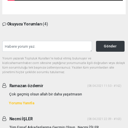
Okuyucu Yorumları
(4)
Gönder
Yorum yazarak Topluluk Kuralları’nı kabul etmiş bulunuyor ve
kizilcahamamhaber.com sitesine yaptığınız yorumunuzla ilgili doğrudan veya dolaylı
tüm sorumluluğu tek başınıza üstleniyorsunuz. Yazılan tüm yorumlardan site
yönetimi hiçbir şekilde sorumlu tutulamaz.
Ramazan özdemir
(08.04.2021 11:50 - #162)
Çok geçmiş olsun allah bir daha yaşatmasın
Yorumu Yanıtla
Necmi İŞLER
(08.04.2021 22:09 - #163)
Tüm Esnaf Arkadaşlarıma Geçmiş Olsun . Necmi İŞLER