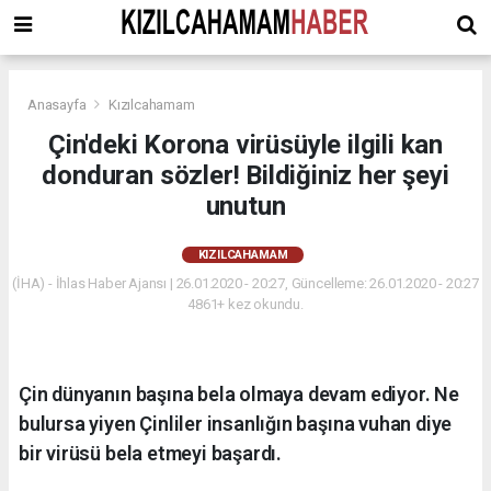
Anasayfa
Kızılcahamam
Çin'deki Korona virüsüyle ilgili kan
donduran sözler! Bildiğiniz her şeyi
unutun
KIZILCAHAMAM
(İHA) - İhlas Haber Ajansı | 26.01.2020 - 20:27, Güncelleme: 26.01.2020 - 20:27
4861+ kez okundu.
Çin dünyanın başına bela olmaya devam ediyor. Ne
bulursa yiyen Çinliler insanlığın başına vuhan diye
bir virüsü bela etmeyi başardı.