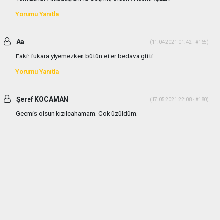
Yorumu Yanıtla
Aa
(11.04.2021 01:42 - #165)
Fakir fukara yiyemezken bütün etler bedava gitti
Yorumu Yanıtla
Şeref KOCAMAN
(17.05.2021 22:08 - #180)
Geçmiş olsun kızılcahamam. Çok üzüldüm.
Yorumu Yanıtla
haber paketi
haber scripti
haber yazılımı
Tüm hakları saklı tutulmaktadır.Copyright 2026©
Haber Yazılımı:
Web Aksiyon ®