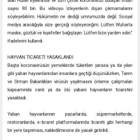
alan Hubei eyaletinde ve tüm Çin'de koronavirüs bulaşan insan
sayısı 90 bin. Bu videoyu izleyenlerin dışarı çıkmamalarını
söyleyebilirim. Hükümetin ne dediği umrumuzda değil. Sosyal
medya aracılığıyla size gerçeği söyleyeceğim. Lütfen Wuhan'a
maske, gözlük ve kıyafetler bağışlayın. Lütfen bize yardım edin."
ifadelerini kullandı.
HAYVAN TİCARETİ YASAKLANDI
Başta koronavirüsün yemeklerde tüketilen yarasa ya da yılan
gibi yaban hayvanlarından insanlara geçtiği düşünülürken, Tarım
ve Orman Bakanlıkları virüsün yayılmasını önleme çalışmaları
kapsamında canlı ya da ölü yabani hayvanların ticaretini
yasakladı.
Yaban hayvanlarının pazarlarda, süpermarketlerde,
restoranlarda, e-ticaret platformalarında ticareti gibi herhangi
bir yere taşınması, nakledilmesine de yasak getirildi.