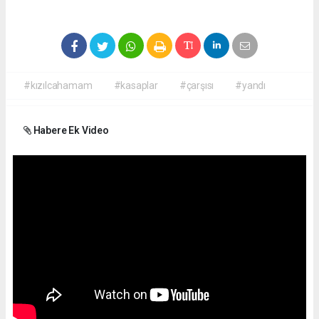
#kızılcahamam
#kasaplar
#çarşısı
#yandı
Habere Ek Video