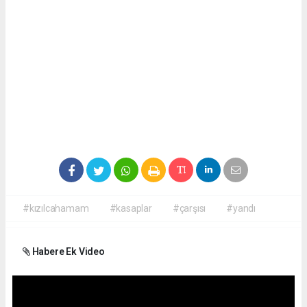
#kızılcahamam
#kasaplar
#çarşısı
#yandı
Habere Ek Video