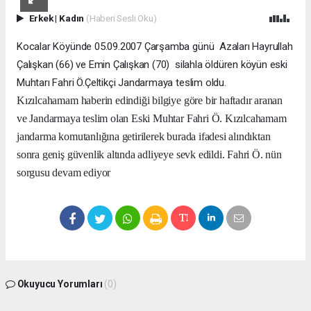
Erkek
|
Kadın
(Haberi Sesli Oku)
Kocalar Köyünde 05.09.2007 Çarşamba günü
Azaları Hayrullah
Çalışkan (66) ve Emin Çalışkan (70)
silahla öldüren köyün eski
Muhtarı Fahri Ö.Çeltikçi Jandarmaya teslim oldu.
Kızılcahamam haberin edindiği bilgiye göre bir haftadır aranan
ve Jandarmaya teslim olan Eski Muhtar Fahri Ö. Kızılcahamam
jandarma komutanlığına getirilerek burada ifadesi alındıktan
sonra geniş güvenlik altında adliyeye sevk edildi. Fahri Ö. nün
sorgusu devam ediyor
Okuyucu Yorumları
(0)