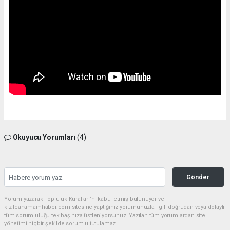
Okuyucu Yorumları
(4)
Gönder
Yorum yazarak Topluluk Kuralları’nı kabul etmiş bulunuyor ve
kizilcahamamhaber.com sitesine yaptığınız yorumunuzla ilgili doğrudan veya dolaylı
tüm sorumluluğu tek başınıza üstleniyorsunuz. Yazılan tüm yorumlardan site
yönetimi hiçbir şekilde sorumlu tutulamaz.