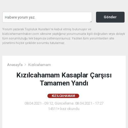
Gönder
Yorum yazarak Topluluk Kuralları’nı kabul etmiş bulunuyor ve
kizilcahamamhaber.com sitesine yaptığınız yorumunuzla ilgili doğrudan veya dolaylı
tüm sorumluluğu tek başınıza üstleniyorsunuz. Yazılan tüm yorumlardan site
yönetimi hiçbir şekilde sorumlu tutulamaz.
Anasayfa
Kızılcahamam
Kızılcahamam Kasaplar Çarşısı
Tamamen Yandı
KIZILCAHAMAM
08.04.2021 - 09:12, Güncelleme: 08.04.2021 - 17:27
14511+ kez okundu.