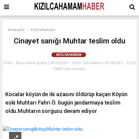
Anasayfa
Kızılcahamam
Cinayet sanığı Muhtar teslim oldu
KIZILCAHAMAM
(İHA) - İhlas Haber Ajansı | 09.09.2007 - 22:00, Güncelleme: 09.09.2007 - 22:00
3985+ kez okundu.
Kocalar köyün de iki azasını öldürüp kaçan Köyün
eski Muhtarı Fahri Ö. bugün jandarmaya teslim
oldu.Muhtarın sorgusu devam ediyor