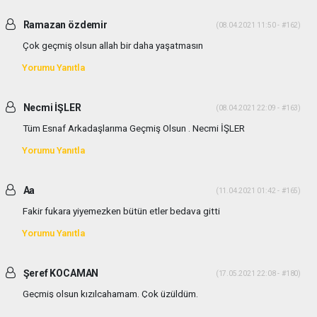
Ramazan özdemir
(08.04.2021 11:50 - #162)
Çok geçmiş olsun allah bir daha yaşatmasın
Yorumu Yanıtla
Necmi İŞLER
(08.04.2021 22:09 - #163)
Tüm Esnaf Arkadaşlarıma Geçmiş Olsun . Necmi İŞLER
Yorumu Yanıtla
Aa
(11.04.2021 01:42 - #165)
Fakir fukara yiyemezken bütün etler bedava gitti
Yorumu Yanıtla
Şeref KOCAMAN
(17.05.2021 22:08 - #180)
Geçmiş olsun kızılcahamam. Çok üzüldüm.
Yorumu Yanıtla