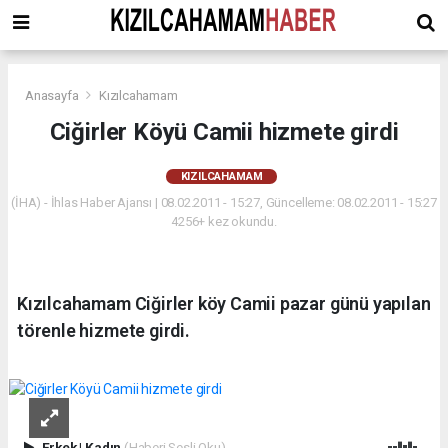
Anasayfa
Kızılcahamam
Ciğirler Köyü Camii hizmete girdi
KIZILCAHAMAM
(İHA) - İhlas Haber Ajansı | 08.02.2011 - 15:27, Güncelleme: 08.02.2011 - 15:27
4256+ kez okundu.
Kızılcahamam Ciğirler köy Camii pazar günü yapılan
törenle hizmete girdi.
Erkek
|
Kadın
(Haberi Sesli Oku)