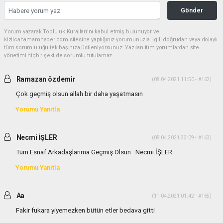
Gönder
Yorum yazarak Topluluk Kuralları’nı kabul etmiş bulunuyor ve
kizilcahamamhaber.com sitesine yaptığınız yorumunuzla ilgili doğrudan veya dolaylı
tüm sorumluluğu tek başınıza üstleniyorsunuz. Yazılan tüm yorumlardan site
yönetimi hiçbir şekilde sorumlu tutulamaz.
Ramazan özdemir
(08.04.2021 11:50 - #162)
Çok geçmiş olsun allah bir daha yaşatmasın
Yorumu Yanıtla
Necmi İŞLER
(08.04.2021 22:09 - #163)
Tüm Esnaf Arkadaşlarıma Geçmiş Olsun . Necmi İŞLER
Yorumu Yanıtla
Aa
(11.04.2021 01:42 - #165)
Fakir fukara yiyemezken bütün etler bedava gitti