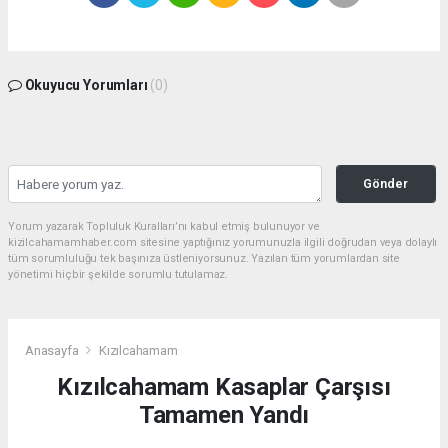
Okuyucu Yorumları
(0)
Gönder
Yorum yazarak Topluluk Kuralları’nı kabul etmiş bulunuyor ve
kizilcahamamhaber.com sitesine yaptığınız yorumunuzla ilgili doğrudan veya dolaylı
tüm sorumluluğu tek başınıza üstleniyorsunuz. Yazılan tüm yorumlardan site
yönetimi hiçbir şekilde sorumlu tutulamaz.
Anasayfa
Kızılcahamam
Kızılcahamam Kasaplar Çarşısı
Tamamen Yandı