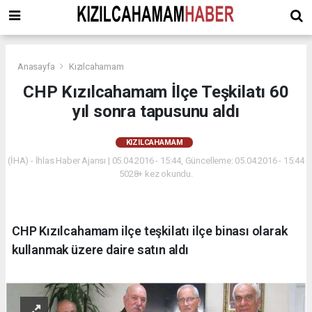
Anasayfa
Kızılcahamam
CHP Kızılcahamam İlçe Teşkilatı 60
yıl sonra tapusunu aldı
KIZILCAHAMAM
(İHA) - İhlas Haber Ajansı | 05.04.2016 - 15:44, Güncelleme: 05.04.2016 - 15:44
5028+ kez okundu.
CHP Kızılcahamam ilçe teşkilatı ilçe binası olarak
kullanmak üzere daire satın aldı