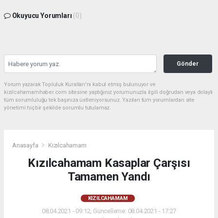
Okuyucu Yorumları
(0)
Gönder
Yorum yazarak Topluluk Kuralları’nı kabul etmiş bulunuyor ve
kizilcahamamhaber.com sitesine yaptığınız yorumunuzla ilgili doğrudan veya dolaylı
tüm sorumluluğu tek başınıza üstleniyorsunuz. Yazılan tüm yorumlardan site
yönetimi hiçbir şekilde sorumlu tutulamaz.
Anasayfa
Kızılcahamam
Kızılcahamam Kasaplar Çarşısı
Tamamen Yandı
KIZILCAHAMAM
08.04.2021 - 09:12, Güncelleme: 08.04.2021 - 17:27