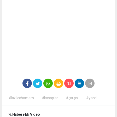
#kızılcahamam
#kasaplar
#çarşısı
#yandı
Habere Ek Video