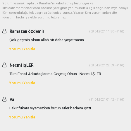
Yorum yazarak Topluluk Kuralları’nı kabul etmiş bulunuyor ve
kizilcahamamhaber.com sitesine yaptığınız yorumunuzla ilgili doğrudan veya dolaylı
tüm sorumluluğu tek başınıza üstleniyorsunuz. Yazılan tüm yorumlardan site
yönetimi hiçbir şekilde sorumlu tutulamaz.
Ramazan özdemir
(08.04.2021 11:50 - #162)
Çok geçmiş olsun allah bir daha yaşatmasın
Yorumu Yanıtla
Necmi İŞLER
(08.04.2021 22:09 - #163)
Tüm Esnaf Arkadaşlarıma Geçmiş Olsun . Necmi İŞLER
Yorumu Yanıtla
Aa
(11.04.2021 01:42 - #165)
Fakir fukara yiyemezken bütün etler bedava gitti
Yorumu Yanıtla