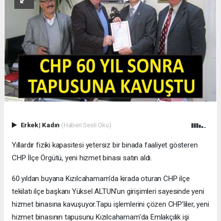
Erkek
|
Kadın
(Haberi Sesli Oku)
Yıllardır fiziki kapasitesi yetersiz bir binada faaliyet gösteren
CHP İlçe Örgütü, yeni hizmet binası satın aldı.
60 yıldan buyana Kızılcahamam'da kirada oturan CHP ilçe
tekilatı ilçe başkanı Yüksel ALTUN'un girişimleri sayesinde yeni
hizmet binasına kavuşuyor.Tapu işlemlerini çözen CHP’liler, yeni
hizmet binasının tapusunu Kızılcahamam'da Emlakçılık işi