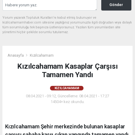
Gönder
Yorum yazarak Topluluk Kuralları’nı kabul etmiş bulunuyor ve
kizilcahamamhaber.com sitesine yaptığınız yorumunuzla ilgili doğrudan veya dolaylı
tüm sorumluluğu tek başınıza üstleniyorsunuz. Yazılan tüm yorumlardan site
yönetimi hiçbir şekilde sorumlu tutulamaz.
Anasayfa
Kızılcahamam
Kızılcahamam Kasaplar Çarşısı
Tamamen Yandı
KIZILCAHAMAM
08.04.2021 - 09:12, Güncelleme: 08.04.2021 - 17:27
14504+ kez okundu.
Kızılcahamam Şehir merkezinde bulunan kasaplar
çarşısı sabaha karşı çıkan yangında tamamen yandı