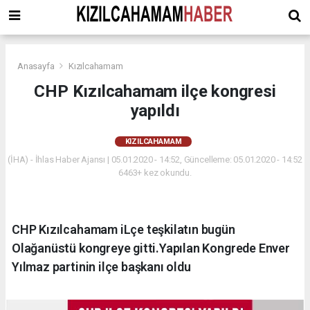
Anasayfa
Kızılcahamam
CHP Kızılcahamam ilçe kongresi
yapıldı
KIZILCAHAMAM
(İHA) - İhlas Haber Ajansı | 05.01.2020 - 14:52, Güncelleme: 05.01.2020 - 14:52
6463+ kez okundu.
CHP Kızılcahamam iLçe teşkilatın bugün
Olağanüstü kongreye gitti.Yapılan Kongrede Enver
Yılmaz partinin ilçe başkanı oldu