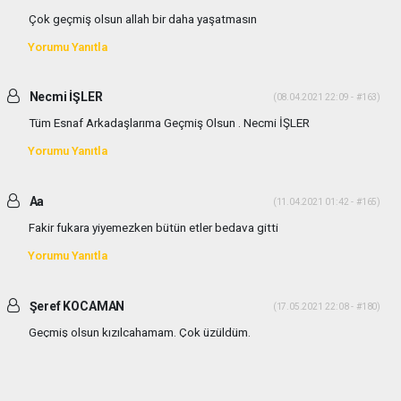
Çok geçmiş olsun allah bir daha yaşatmasın
Yorumu Yanıtla
Necmi İŞLER
(08.04.2021 22:09 - #163)
Tüm Esnaf Arkadaşlarıma Geçmiş Olsun . Necmi İŞLER
Yorumu Yanıtla
Aa
(11.04.2021 01:42 - #165)
Fakir fukara yiyemezken bütün etler bedava gitti
Yorumu Yanıtla
Şeref KOCAMAN
(17.05.2021 22:08 - #180)
Geçmiş olsun kızılcahamam. Çok üzüldüm.
Yorumu Yanıtla