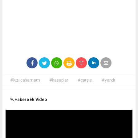
#kızılcahamam
#kasaplar
#çarşısı
#yandı
Habere Ek Video