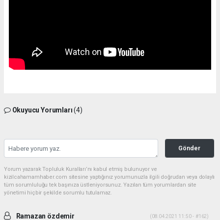
Okuyucu Yorumları
(4)
Gönder
Yorum yazarak Topluluk Kuralları’nı kabul etmiş bulunuyor ve
kizilcahamamhaber.com sitesine yaptığınız yorumunuzla ilgili doğrudan veya dolaylı
tüm sorumluluğu tek başınıza üstleniyorsunuz. Yazılan tüm yorumlardan site
yönetimi hiçbir şekilde sorumlu tutulamaz.
Ramazan özdemir
(08.04.2021 11:50 - #162)