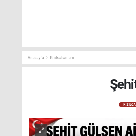
Anasayfa
Kızılcahamam
Şehi
KIZILC