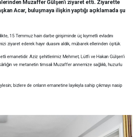
erinden Muzaffer Gülşen'i ziyaret etti. Ziyarette
Başkan Acar, buluşmaya ilişkin yaptığı açıklamada şu
likte, 15 Temmuz hain darbe girişiminde üç kıymetli evladını
 ziyaret ederek hayır duasını aldık, mübarek ellerinden öptük.
metli emanetidir. Aziz şehitlerimiz Mehmet, Lütfi ve Hakan Gülşen'i
ârlığın ve metanetin timsali Muzaffer annemize sağlıklı, huzurlu
ylesin; bizlere de onların emanetine layıkıyla sahip çıkmayı nasip