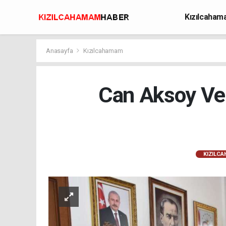
Kızılcaha
Avcılık
Anasayfa
Kızılcahamam
Can Aksoy Ve
KIZILC