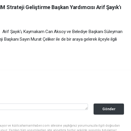
Strateji Geliştirme Başkan Yardımcısı Arif Şayık'ı
ı Arif Şayık'ı, Kaymakam Can Aksoy ve Belediye Başkanı Süleyman
 Başkanı Sayın Murat Çeliker ile de bir araya gelerek ilçeyle ilgili
Gönder
nuyor ve kizilcahamamhaber.com sitesine yaptığınız yorumunuzla ilgili doğrudan
sunuz. Yazılan tüm yorumlardan site yönetimi hiçbir şekilde sorumlu tutulamaz.