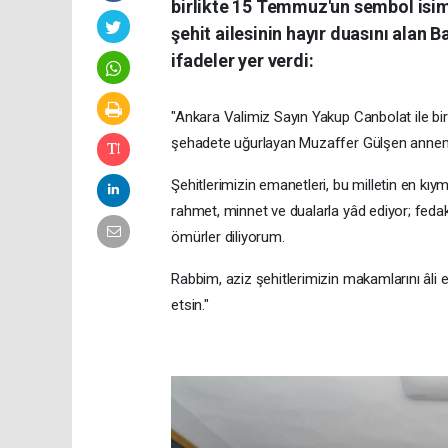
birlikte 15 Temmuz'un sembol isiml
şehit ailesinin hayır duasını alan 
ifadeler yer verdi:
"Ankara Valimiz Sayın Yakup Canbolat ile bir
şehadete uğurlayan Muzaffer Gülşen annemizi
Şehitlerimizin emanetleri, bu milletin en kıy
rahmet, minnet ve dualarla yâd ediyor; fedak
ömürler diliyorum.
Rabbim, aziz şehitlerimizin makamlarını âli e
etsin."