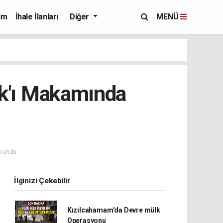
im
İhale İlanları
Diğer
MENÜ
k'ı Makamında
kundu.
İlginizi Çekebilir
Kızılcahamam'da Devre mülk
Operasyonu