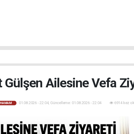
t Gülşen Ailesine Vefa Ziy
01.08.2026 - 22:04, Güncelleme: 01.08.2026 - 22:04
6914 kez o
AHAMAM