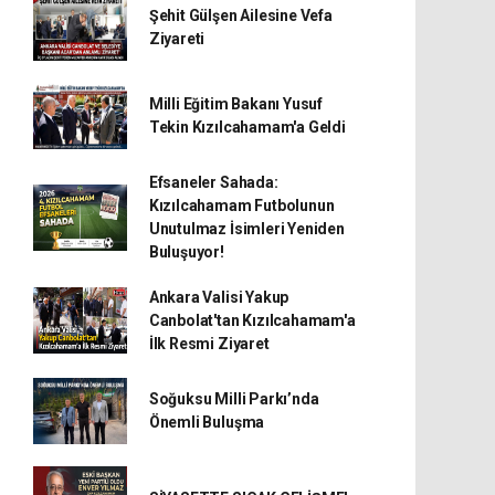
Şehit Gülşen Ailesine Vefa
Ziyareti
Milli Eğitim Bakanı Yusuf
Tekin Kızılcahamam'a Geldi
Efsaneler Sahada:
Kızılcahamam Futbolunun
Unutulmaz İsimleri Yeniden
Buluşuyor!
Ankara Valisi Yakup
Canbolat'tan Kızılcahamam'a
İlk Resmi Ziyaret
Soğuksu Milli Parkı’nda
Önemli Buluşma