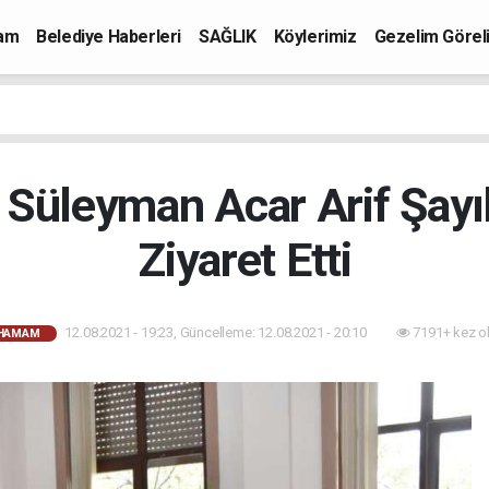
mam
Belediye Haberleri
SAĞLIK
Köylerimiz
Gezelim Görel
 Süleyman Acar Arif Şayı
Ziyaret Etti
12.08.2021 - 19:23, Güncelleme: 12.08.2021 - 20:10
7191+ kez o
AHAMAM