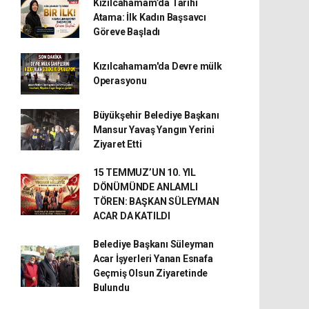
Kızılcahamam’da Tarihi
Atama: İlk Kadın Başsavcı
Göreve Başladı
Kızılcahamam'da Devre mülk
Operasyonu
Büyükşehir Belediye Başkanı
Mansur Yavaş Yangın Yerini
Ziyaret Etti
15 TEMMUZ’UN 10. YIL
DÖNÜMÜNDE ANLAMLI
TÖREN: BAŞKAN SÜLEYMAN
ACAR DA KATILDI
Belediye Başkanı Süleyman
Acar İşyerleri Yanan Esnafa
Geçmiş Olsun Ziyaretinde
Bulundu