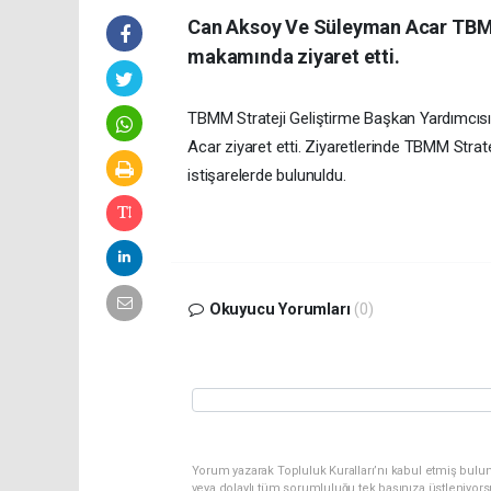
Can Aksoy Ve Süleyman Acar TBMM 
makamında ziyaret etti.
TBMM Strateji Geliştirme Başkan Yardımcıs
Acar ziyaret etti. Ziyaretlerinde TBMM Strateji
istişarelerde bulunuldu.
Okuyucu Yorumları
(0)
Yorum yazarak Topluluk Kuralları’nı kabul etmiş bulu
veya dolaylı tüm sorumluluğu tek başınıza üstleniyor