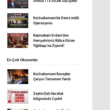
SİYASETTE SICAK GELİŞME!
Kızılcahamam'da Devre mülk
Operasyonu
Kaymakam Erdem’den
Hemşehrimiz Kübra Güran
Yiğitbaşı’na Ziyaret!
En Çok Okunanlar
Kızılcahamam Kasaplar
Çarşısı Tamamen Yandı
Zeytin Dalı Harekat
bölgesinde 2 şehit