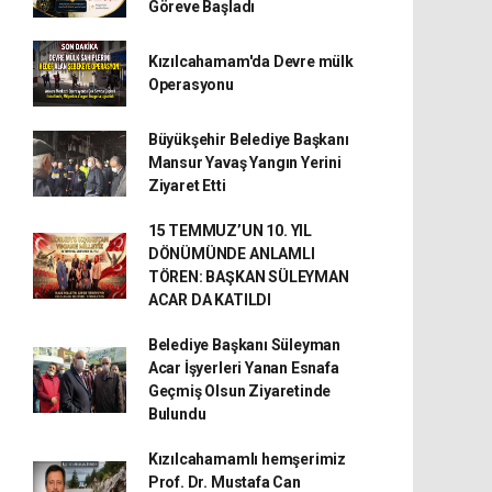
Göreve Başladı
Kızılcahamam'da Devre mülk
Operasyonu
Büyükşehir Belediye Başkanı
Mansur Yavaş Yangın Yerini
Ziyaret Etti
15 TEMMUZ’UN 10. YIL
DÖNÜMÜNDE ANLAMLI
TÖREN: BAŞKAN SÜLEYMAN
ACAR DA KATILDI
Belediye Başkanı Süleyman
Acar İşyerleri Yanan Esnafa
Geçmiş Olsun Ziyaretinde
Bulundu
Kızılcahamamlı hemşerimiz
Prof. Dr. Mustafa Can