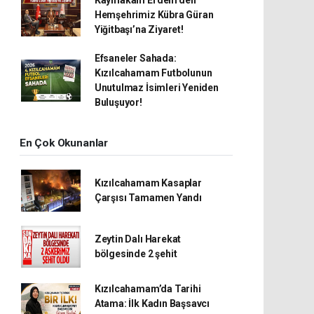
Kaymakam Erdem’den
Hemşehrimiz Kübra Güran
Yiğitbaşı’na Ziyaret!
Efsaneler Sahada:
Kızılcahamam Futbolunun
Unutulmaz İsimleri Yeniden
Buluşuyor!
En Çok Okunanlar
Kızılcahamam Kasaplar
Çarşısı Tamamen Yandı
Zeytin Dalı Harekat
bölgesinde 2 şehit
Kızılcahamam’da Tarihi
Atama: İlk Kadın Başsavcı