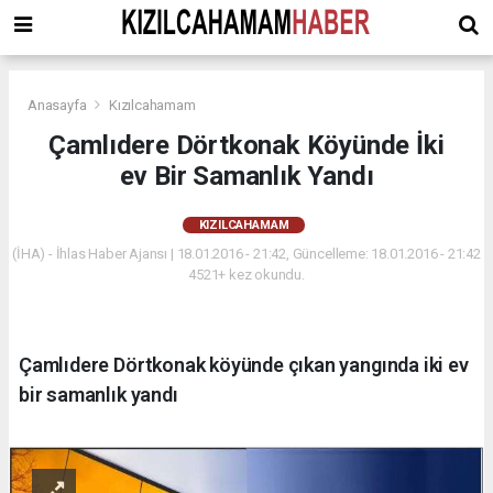
Anasayfa
Kızılcahamam
Çamlıdere Dörtkonak Köyünde İki
ev Bir Samanlık Yandı
KIZILCAHAMAM
(İHA) - İhlas Haber Ajansı | 18.01.2016 - 21:42, Güncelleme: 18.01.2016 - 21:42
4521+ kez okundu.
Çamlıdere Dörtkonak köyünde çıkan yangında iki ev
bir samanlık yandı