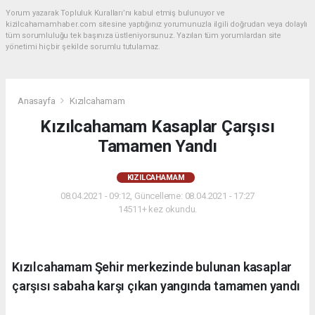
Yorum yazarak Topluluk Kuralları’nı kabul etmiş bulunuyor ve
kizilcahamamhaber.com sitesine yaptığınız yorumunuzla ilgili doğrudan veya dolaylı
tüm sorumluluğu tek başınıza üstleniyorsunuz. Yazılan tüm yorumlardan site
yönetimi hiçbir şekilde sorumlu tutulamaz.
Anasayfa
Kızılcahamam
Kızılcahamam Kasaplar Çarşısı
Tamamen Yandı
KIZILCAHAMAM
08.04.2021 - 09:12, Güncelleme: 08.04.2021 - 17:27
14511+ kez okundu.
Kızılcahamam Şehir merkezinde bulunan kasaplar
çarşısı sabaha karşı çıkan yangında tamamen yandı