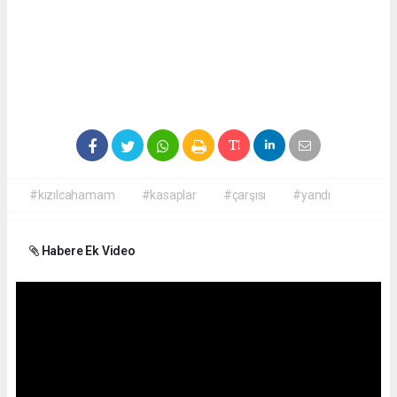
#kızılcahamam
#kasaplar
#çarşısı
#yandı
Habere Ek Video