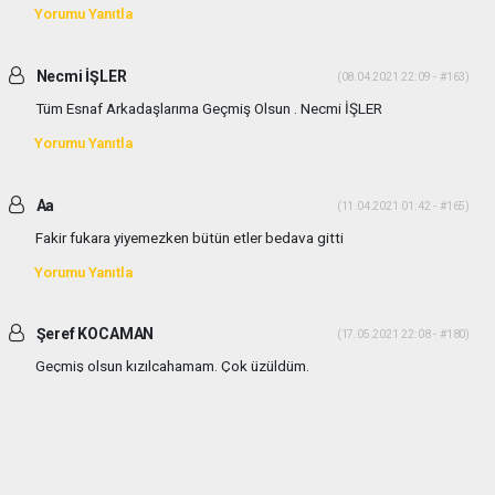
Yorumu Yanıtla
Necmi İŞLER
(08.04.2021 22:09 - #163)
Tüm Esnaf Arkadaşlarıma Geçmiş Olsun . Necmi İŞLER
Yorumu Yanıtla
Aa
(11.04.2021 01:42 - #165)
Fakir fukara yiyemezken bütün etler bedava gitti
Yorumu Yanıtla
Şeref KOCAMAN
(17.05.2021 22:08 - #180)
Geçmiş olsun kızılcahamam. Çok üzüldüm.
Yorumu Yanıtla