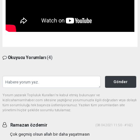
Okuyucu Yorumları
(4)
Gönder
Yorum yazarak Topluluk Kuralları’nı kabul etmiş bulunuyor ve
kizilcahamamhaber.com sitesine yaptığınız yorumunuzla ilgili doğrudan veya dolaylı
tüm sorumluluğu tek başınıza üstleniyorsunuz. Yazılan tüm yorumlardan site
yönetimi hiçbir şekilde sorumlu tutulamaz.
Ramazan özdemir
(08.04.2021 11:50 - #162)
Çok geçmiş olsun allah bir daha yaşatmasın