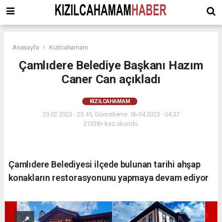
Anasayfa
Kızılcahamam
Çamlıdere Belediye Başkanı Hazım
Caner Can açıkladı
KIZILCAHAMAM
23.02.2023 - 23:45, Güncelleme: 06.04.2023 - 04:37
21538+ kez okundu.
Çamlıdere Belediyesi ilçede bulunan tarihi ahşap
konakların restorasyonunu yapmaya devam ediyor