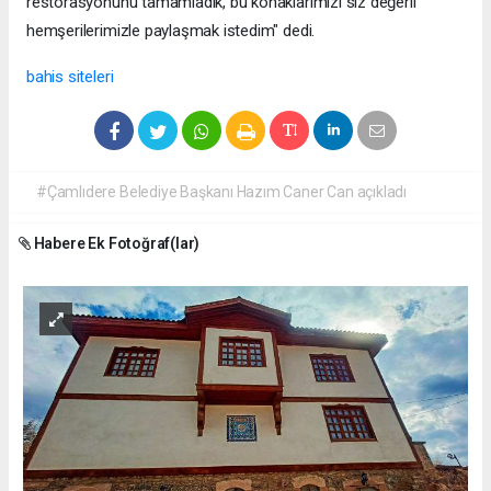
restorasyonunu tamamladık, bu konaklarımızı siz değerli
hemşerilerimizle paylaşmak istedim" dedi.
bahis siteleri
#Çamlıdere Belediye Başkanı Hazım Caner Can açıkladı
Habere Ek Fotoğraf(lar)