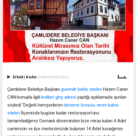
Erkek
|
Kadın
(Haberi Sesli Oku)
Çamlıdere Belediye Başkanı
güvenilir bahis siteleri
Hazım Caner
CAN konuyla ilgili
kralbet giriş adresi
yaptığı açıklamada şunları
söyledi "Değerli hemşerilerim
deneme bonusu veren bahis
siteleri
İlçemizde bugüne kadar restorasyon’unu
tamamladığımız Osmanlı döneminden bize miras kalan 4 Adet
camimizin ve ilçe merkezimizde bulunan 14 Adet konağımızı