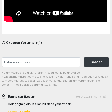
Okuyucu Yorumları
(4)
Gönder
Yorum yazarak Topluluk Kuralları’nı kabul etmiş bulunuyor ve
kizilcahamamhaber.com sitesine yaptığınız yorumunuzla ilgili doğrudan veya dolaylı
tüm sorumluluğu tek başınıza üstleniyorsunuz. Yazılan tüm yorumlardan site
yönetimi hiçbir şekilde sorumlu tutulamaz.
Ramazan özdemir
(08.04.2021 11:50 - #162)
Çok geçmiş olsun allah bir daha yaşatmasın
Yorumu Yanıtla