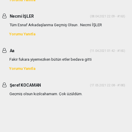
Necmi İŞLER
(08.04.2021 22:09 - #163)
Tüm Esnaf Arkadaşlarıma Geçmiş Olsun . Necmi İŞLER
Yorumu Yanıtla
Aa
(11.04.2021 01:42 - #165)
Fakir fukara yiyemezken bütün etler bedava gitti
Yorumu Yanıtla
Şeref KOCAMAN
(17.05.2021 22:08 - #180)
Geçmiş olsun kızılcahamam. Çok üzüldüm.
Yorumu Yanıtla