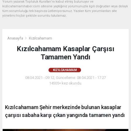
Yorum yazarak Topluluk Kuralları’nı kabul etmiş bulunuyor ve
kizilcahamamhaber.com sitesine yaptığınız yorumunuzla ilgili doğrudan veya dolaylı
tüm sorumluluğu tek başınıza üstleniyorsunuz. Yazılan tüm yorumlardan site
yönetimi hiçbir şekilde sorumlu tutulamaz.
Anasayfa
Kızılcahamam
Kızılcahamam Kasaplar Çarşısı
Tamamen Yandı
KIZILCAHAMAM
08.04.2021 - 09:12, Güncelleme: 08.04.2021 - 17:27
14505+ kez okundu.
Kızılcahamam Şehir merkezinde bulunan kasaplar
çarşısı sabaha karşı çıkan yangında tamamen yandı