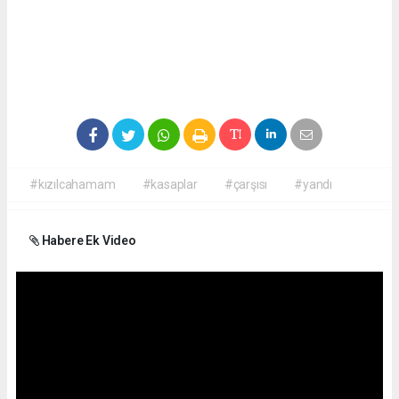
#kızılcahamam
#kasaplar
#çarşısı
#yandı
Habere Ek Video