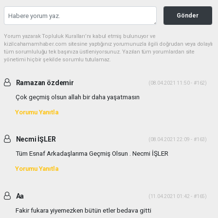
Gönder
Yorum yazarak Topluluk Kuralları’nı kabul etmiş bulunuyor ve
kizilcahamamhaber.com sitesine yaptığınız yorumunuzla ilgili doğrudan veya dolaylı
tüm sorumluluğu tek başınıza üstleniyorsunuz. Yazılan tüm yorumlardan site
yönetimi hiçbir şekilde sorumlu tutulamaz.
Ramazan özdemir
(08.04.2021 11:50 - #162)
Çok geçmiş olsun allah bir daha yaşatmasın
Yorumu Yanıtla
Necmi İŞLER
(08.04.2021 22:09 - #163)
Tüm Esnaf Arkadaşlarıma Geçmiş Olsun . Necmi İŞLER
Yorumu Yanıtla
Aa
(11.04.2021 01:42 - #165)
Fakir fukara yiyemezken bütün etler bedava gitti