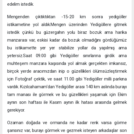
edelim istedik.
Mengenden çıktıktıktan -15-20 km sonra yedigöller
istikametine yol aldık.Mengen üzerinden Yedigöllere gitmek
istedik çünkü bu güzergahın yolu biraz bozuk ama harika
manzarası var, eskisi kadar da bozuk olmadığını gördüğümüz
bu istikamette yer yer stabilize yollar da yapılmış ama
yetersiz.Saat 09.00 gibi Yedigöller sınırlarına girdik ama
muhteşem manzara kaşısında yol almak gerçekten imkansız,
birçok yerde aracımızdan inip o güzellikleri ölümsüzleştirmek
için Fotoğraf çektik, ve saat 11.00 gibi Yedigöller milli parkına
vardık. Kızılcahamam'dan Yedigöller arası 140 km aslında burayı
tam manası ile görmek ve bu güzellikleri yaşamak için Ekim
aynın son haftası ile Kasım aynın ilk hatası arasında gelmek
gerekiyor.
Ozaman doğada ve ormanda ne kadar renk varsa görme
şansınız var, burayı görmek ve gezmek isteyen arkadaşlar son