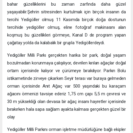
bahar güzelliklerini bu zaman zarfında daha güzel
yaşayabilir.Şehrin sitresinden kurtulmak için birçok insanın da
tercihi Yedigöller olmuş 11 Kasımda birçok doğa dostunun
tercihide yedigöller olmuş, eline fotoğraf makinasını alan
koşmuş bu güzellikleri görmeye, Kanal D de program yapan
çağatay yolda da kalabalık bir grupla Yedigöllerdeydi.
Yedigöller Milli Parkı gerçekten harika bir park, doğal yaşam
bozulmadan korunmaya çalışılıyor, devrilen kırılan ağaçlar doğal
ortam içerisinde kalıyor ve çürümeye bırakılıyor. Parkın Bolu
istikametinde zirveye çıkarken Seyir terası var buraya gelmeden
orman içerisinde Anıt Ağaç var 500 yaşındaki bu karaçam
ağacını örmenizi tavsiye ederiz 1,75 cm çapı 5,5 m çevresi ve
30 m yüksekliği olan devasa bir ağaç insanı hayretler içerisinde
bırakırken hala sapa sağlam ayakta kalması gerçekten güzel bir
olay
Yedigöller Milli Parkını orman işletme müdürlüğüne bağlı ekipler