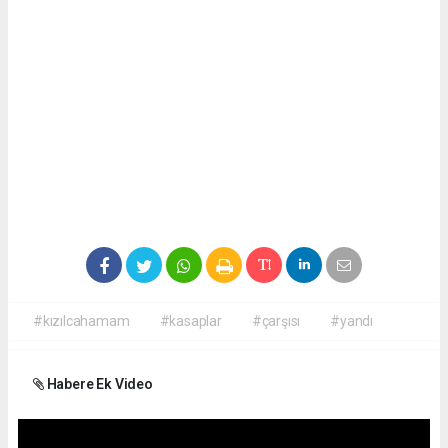
#kızılcahamam
#kasaplar
#çarşısı
#yandı
Habere Ek Video