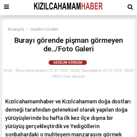
Anasayfa
Gezelim Görelim
Burayı görende pişman görmeyen
de../Foto Galeri
GEZELIM GÖRELIM
(İHA) - İhlas Haber Ajansı | 01.01.1970 - 00:00, Güncelleme: 01.01.1970 - 00:00
13061+ kez okundu.
Kızılcahamamhaber ve Kızılcahamam doğa dostları
derneği tarafından geleneksel olarak yapılan doğa
yürüyüşlerinde bu hafta ilk kez ilçe dışına bir
yürüyüş gerçekleştirdik ve Yedigöllerin
sonbahardaki o muhteşem manzarasını görmek