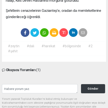
naaşı, Kilis Devlet Hastanesi morguna götürüldü.
Şehitlerin cenazelerinin Gaziantep'e, oradan da memleketlerine
gönderileceği öğrenildi.
#zeytin
#dalı
#harekat
#bölgesinde
#2
#şehit
Okuyucu Yorumları
(1)
Gönder
Yorum yazarak Topluluk Kuralları’nı kabul etmiş bulunuyor ve
kizilcahamamhaber.com sitesine yaptığınız yorumunuzla ilgili doğrudan veya dolaylı
tüm sorumluluğu tek başınıza üstleniyorsunuz. Yazılan tüm yorumlardan site