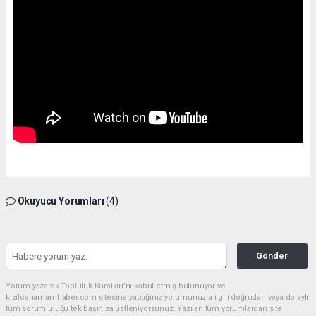
Okuyucu Yorumları
(4)
Gönder
Yorum yazarak Topluluk Kuralları’nı kabul etmiş bulunuyor ve
kizilcahamamhaber.com sitesine yaptığınız yorumunuzla ilgili doğrudan veya dolaylı
tüm sorumluluğu tek başınıza üstleniyorsunuz. Yazılan tüm yorumlardan site