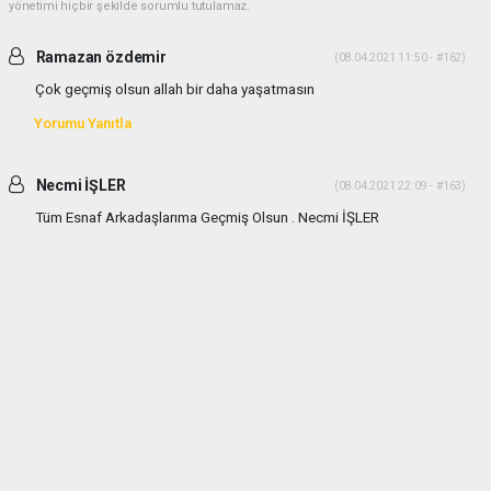
yönetimi hiçbir şekilde sorumlu tutulamaz.
Ramazan özdemir
(08.04.2021 11:50 - #162)
Çok geçmiş olsun allah bir daha yaşatmasın
Yorumu Yanıtla
Necmi İŞLER
(08.04.2021 22:09 - #163)
Tüm Esnaf Arkadaşlarıma Geçmiş Olsun . Necmi İŞLER
Yorumu Yanıtla
Aa
(11.04.2021 01:42 - #165)
Fakir fukara yiyemezken bütün etler bedava gitti
Yorumu Yanıtla
Şeref KOCAMAN
(17.05.2021 22:08 - #180)
Geçmiş olsun kızılcahamam. Çok üzüldüm.