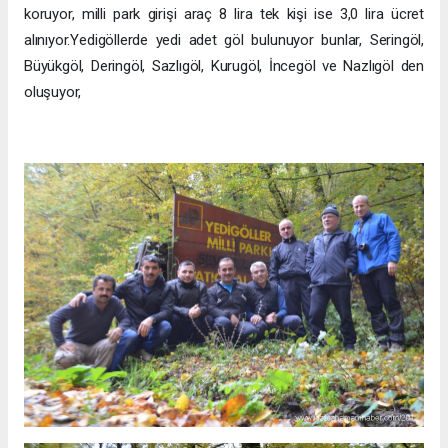
koruyor, milli park girişi araç 8 lira tek kişi ise 3,0 lira ücret
alınıyor.Yedigöllerde yedi adet göl bulunuyor bunlar, Seringöl,
Büyükgöl, Deringöl, Sazlıgöl, Kurugöl, İncegöl ve Nazlıgöl den
oluşuyor,