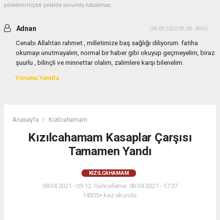
yönetimi hiçbir şekilde sorumlu tutulamaz.
Adnan
(06.09.2022 09:08 - #355)
Cenabı Allahtan rahmet , milletimize baş sağlığı diliyorum. fatiha
okumayı unutmayalım, normal bir haber gibi okuyup geçmeyelim, biraz
şuurlu , bilinçli ve minnettar olalım, zalimlere karşı bilenelim.
Yorumu Yanıtla
Anasayfa
Kızılcahamam
Kızılcahamam Kasaplar Çarşısı
Tamamen Yandı
KIZILCAHAMAM
08.04.2021 - 09:12, Güncelleme: 08.04.2021 - 17:27
14505+ kez okundu.