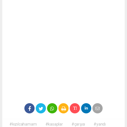
#kızılcahamam
#kasaplar
#çarşısı
#yandı