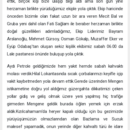
ettik, birçok kişi bize ulaşıp bilgi aldı ama son gün yine
herzaman birlikte yürüdüğümüz ekiple yola çıktık. Ekip haricinde
önceden bizimle olan fakat uzun bir ara veren Mecit Bal ve
Gruba yeni dahil olan Fati Sağlam ile beraber herzaman birlikte
doğal güzellikleri adımladığımız, Ekip Liderimiz Bayram
Arslanoğlu, Mehmet Gürsoy, Osman Gökalp, Muzaffer Eker ve
Eyüp Odabaş'tan oluşan sekiz kişilik ekibimiz sabah 06.00 da
Lale pastanesi önünde buluşup yola çıktık.
Aydı Petrole geldiğimizde hem yakıt hemde sabah kahvaktı
molası verdik.Hilal Lokantasında sıcak çorbalarımızı keyifle içip
vakit kaybetmeden yola devam ettik.Gerede üzerinden Mengen
istikametine doğru yol aldığımız güzergahta dikkatimizi çeken
yollar gidiş ve geliş olmak üzere yeni yapılmış hiç trafiğe
girmeden Mengene geldik burada öğlen yemek için erzak
aldık.Kızılcahamam'da heryer kapalı olduğu için bu gezimizde
yürüyüşümüzün olmazlarından olan Bazlama ve Sucuk
malesef yapamadık, onun yerinde diğer kahvaltı türü ile idare