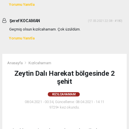
Yorumu Yanıtla
Şeref KOCAMAN
(17.05.2021 22:08 - #180)
Geçmiş olsun kızılcahamam. Çok üzüldüm.
Yorumu Yanıtla
Anasayfa
Kızılcahamam
Zeytin Dalı Harekat bölgesinde 2
şehit
KIZILCAHAMAM
08.04.2021 - 00:34, Güncelleme: 08.04.2021 - 14:11
9729+ kez okundu.