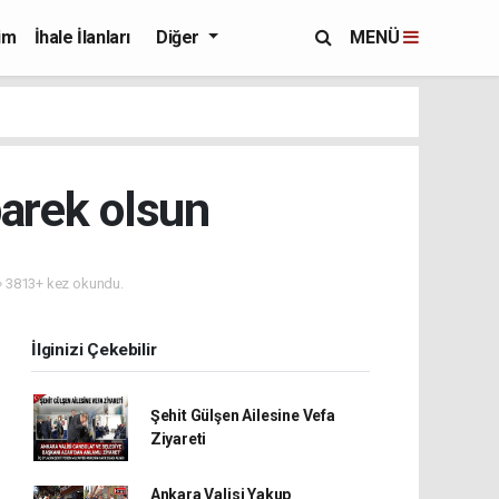
im
İhale İlanları
Diğer
MENÜ
barek olsun
3813+ kez okundu.
İlginizi Çekebilir
Şehit Gülşen Ailesine Vefa
Ziyareti
Ankara Valisi Yakup