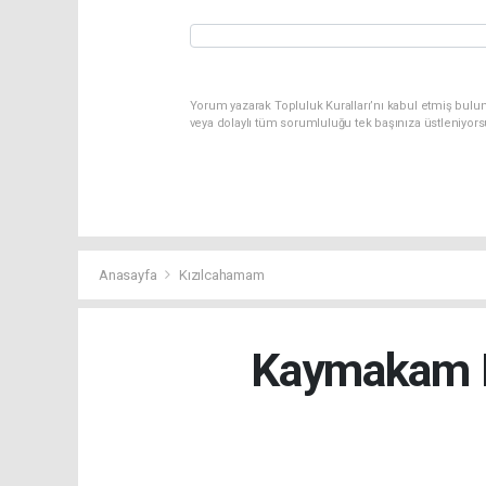
Yorum yazarak Topluluk Kuralları’nı kabul etmiş bulu
veya dolaylı tüm sorumluluğu tek başınıza üstleniyor
Anasayfa
Kızılcahamam
Kaymakam E