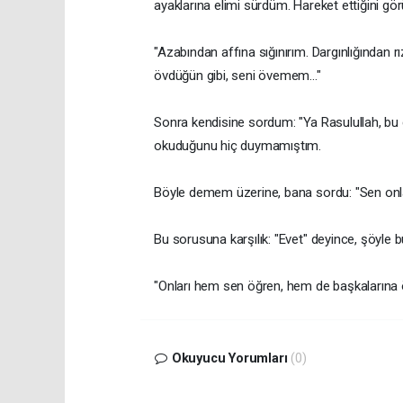
ayaklarına elimi sürdüm. Hareket ettiğini gö
"Azabından affına sığınırım. Dargınlığından r
övdüğün gibi, seni övemem..."
Sonra kendisine sordum: "Ya Rasulullah, b
okuduğunu hiç duymamıştım.
Böyle demem üzerine, bana sordu: "Sen onla
Bu sorusuna karşılık: "Evet" deyince, şöyle 
"Onları hem sen öğren, hem de başkalarına 
Okuyucu Yorumları
(0)