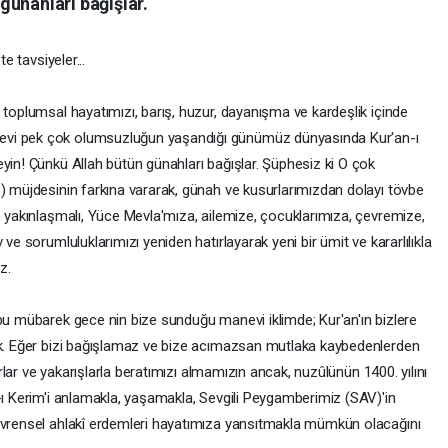
günahları bağışlar.
e tavsiyeler...
 toplumsal hayatımızı, barış, huzur, dayanışma ve kardeşlik içinde
evi pek çok olumsuzluğun yaşandığı günümüz dünyasında Kur'an-ı
yin! Çünkü Allah bütün günahları bağışlar. Şüphesiz ki O çok
3) müjdesinin farkına vararak, günah ve kusurlarımızdan dolayı tövbe
e yakınlaşmalı, Yüce Mevla'mıza, ailemize, çocuklarımıza, çevremize,
ve sorumluluklarımızı yeniden hatırlayarak yeni bir ümit ve kararlılıkla
z.
 bu mübarek gece nin bize sunduğu manevi iklimde; Kur'an'ın bizlere
tik. Eğer bizi bağışlamaz ve bize acımazsan mutlaka kaybedenlerden
farlar ve yakarışlarla beratımızı almamızın ancak, nuzûlünün 1400. yılını
-ı Kerim'i anlamakla, yaşamakla, Sevgili Peygamberimiz (SAV)'in
 evrensel ahlakî erdemleri hayatımıza yansıtmakla mümkün olacağını