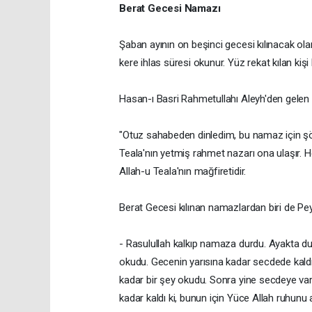
Berat Gecesi Namazı
Şaban ayının on beşinci gecesi kılınacak ol
kere ihlas süresi okunur. Yüz rekat kılan kişi
Hasan-ı Basri Rahmetullahı Aleyh'den gelen 
"Otuz sahabeden dinledim, bu namaz için şöyl
Teala'nın yetmiş rahmet nazarı ona ulaşır. He
Allah-u Teala'nın mağfiretidir.
Berat Gecesi kılınan namazlardan biri de Peyg
- Rasulullah kalkıp namaza durdu. Ayakta du
okudu. Gecenin yarısına kadar secdede kaldı.
kadar bir şey okudu. Sonra yine secdeye var
kadar kaldı ki, bunun için Yüce Allah ruhunu