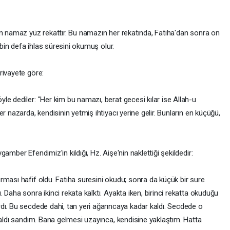
an namaz yüz rekattır. Bu namazın her rekatında, Fatiha'dan sonra on
 bin defa ihlas süresini okumuş olur.
rivayete göre:
e dediler: "Her kim bu namazı, berat gecesi kılar ise Allah-u
r nazarda, kendisinin yetmiş ihtiyacı yerine gelir. Bunların en küçüğü,
amber Efendimiz'in kıldığı, Hz. Aişe'nin naklettiği şekildedir:
rması hafif oldu. Fatiha suresini okudu; sonra da küçük bir sure
 Daha sonra ikinci rekata kalktı. Ayakta iken, birinci rekatta okuduğu
dı. Bu secdede dahi, tan yeri ağarıncaya kadar kaldı. Secdede o
 aldı sandım. Bana gelmesi uzayınca, kendisine yaklaştım. Hatta