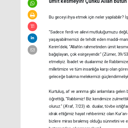
ümit kesmeyin! Çünkü Allah bütün 
Bu geceyi ihya etmek için neler yapılabilir? İşt
"Sadece ferdi ve ailevi mutluluğumuzu değil,
yaşayabilmemizi de tehdit eden maddi-man
Kerim'deki; "Allah'ın rahmetinden ümit kesme
bağışlayan, çok esirgeyendir." (Zümer, 39/5
etmeliyiz. İbadet ve dualarımız ile Rabbimiz
milletimize ve tüm insanlığa karşı olan görev 
geleceğe bakma melekemizi güçlendirmeliyi
Kurtuluş, af ve arınma gibi anlamlara gelen
öğrettiği, "Rabbimiz! Biz kendimize zulmet
oluruz." (A'raf, 7/23) vb. dualar, tövbe istiğ
idrak ettiğimiz hayat rehberimiz olan Kur'an
bizlere miras bırakmış olduğu sünnetini ve