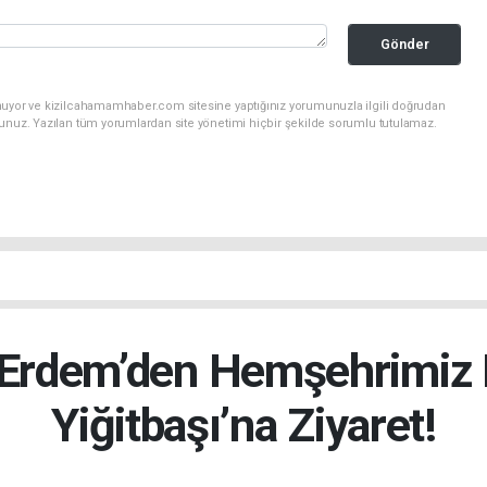
Gönder
nuyor ve kizilcahamamhaber.com sitesine yaptığınız yorumunuzla ilgili doğrudan
sunuz. Yazılan tüm yorumlardan site yönetimi hiçbir şekilde sorumlu tutulamaz.
rdem’den Hemşehrimiz 
Yiğitbaşı’na Ziyaret!