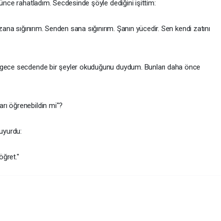
rünce rahatladım. Secdesinde şöyle dediğini işittim:
ızana sığınırım. Senden sana sığınırım. Şanın yücedir. Sen kendi zatını
u gece secdende bir şeyler okuduğunu duydum. Bunları daha önce
rı öğrenebildin mi"?
buyurdu:
öğret."