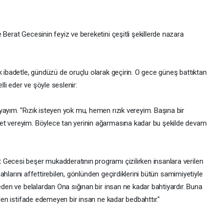
 Berat Gecesinin feyiz ve bereketini çeşitli şekillerde nazara
k ibadetle, gündüzü de oruçlu olarak geçirin. O gece güneş battıktan
li eder ve şöyle seslenir:
ayım. "Rızık isteyen yok mu, hemen rızık vereyim. Başına bir
et vereyim. Böylece tan yerinin ağarmasına kadar bu şekilde devam
Gecesi beşer mukadderatının programı çizilirken insanlara verilen
ünahlarını affettirebilen, gönlünden geçirdiklerini bütün samimiyetiyle
 eden ve belalardan Ona sığınan bir insan ne kadar bahtiyardır. Buna
nden istifade edemeyen bir insan ne kadar bedbahttır."