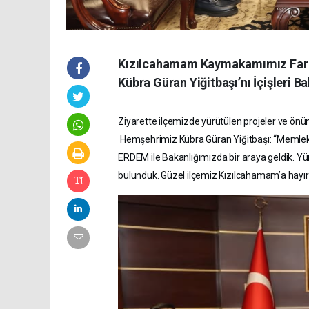
Kızılcahamam Kaymakamımız Faruk
Kübra Güran Yiğitbaşı’nı İçişleri Ba
Ziyarette ilçemizde yürütülen projeler ve ön
Hemşehrimiz Kübra Güran Yiğitbaşı: “Memle
ERDEM ile Bakanlığımızda bir araya geldik. Y
bulunduk. Güzel ilçemiz Kızılcahamam’a hayı