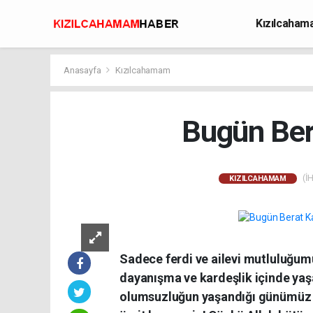
Kızılcaha
Avcılık
Anasayfa
Kızılcahamam
Bugün Bera
(İH
KIZILCAHAMAM
Sadece ferdi ve ailevi mutluluğumu
dayanışma ve kardeşlik içinde ya
olumsuzluğun yaşandığı günümüz dü