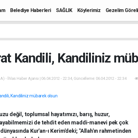
mam
Belediye Haberleri
SAĞLIK
Köylerimiz
Gezelim Görel
t Kandili, Kandiliniz mü
A) - İhlas Haber Ajansı | 06.04.2012 - 22:34, Güncelleme: 06.04.2012 - 22:34
zu değil, toplumsal hayatımızı, barış, huzur,
şayabilmemizi de tehdit eden maddi-manevi pek çok
nyasında Kur'an-ı Kerim'deki; "Allah'ın rahmetinden