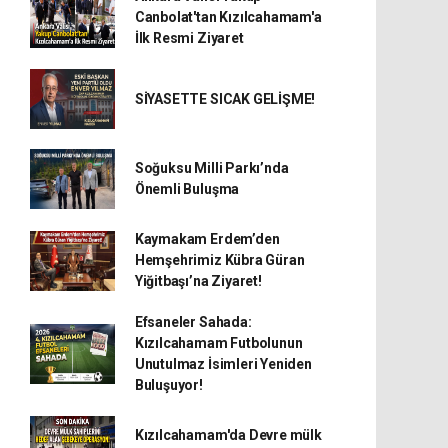
Canbolat'tan Kızılcahamam'a
İlk Resmi Ziyaret
SİYASETTE SICAK GELİŞME!
Soğuksu Milli Parkı’nda
Önemli Buluşma
Kaymakam Erdem’den
Hemşehrimiz Kübra Güran
Yiğitbaşı’na Ziyaret!
Efsaneler Sahada:
Kızılcahamam Futbolunun
Unutulmaz İsimleri Yeniden
Buluşuyor!
Kızılcahamam'da Devre mülk