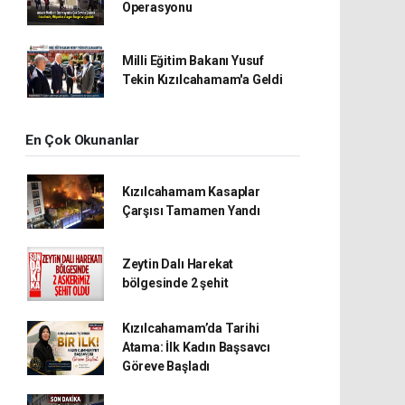
Operasyonu
Milli Eğitim Bakanı Yusuf
Tekin Kızılcahamam'a Geldi
En Çok Okunanlar
Kızılcahamam Kasaplar
Çarşısı Tamamen Yandı
Zeytin Dalı Harekat
bölgesinde 2 şehit
Kızılcahamam’da Tarihi
Atama: İlk Kadın Başsavcı
Göreve Başladı