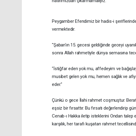
hatırımızdan çıkarmamalıyız."
Peygamber Efendimiz bir hadis-i şeriflerinde
vermektedir.
"Şaban'ın 15. gecesi geldiğinde geceyi uyanı
sonra Allah rahmetiyle dünya semasına tecel
"İstiğfar eden yok mu, affedeyim ve bağışlay
musibet gelen yok mu, hemen sağlık ve afiy
eder."
Çünkü o gece İlahi rahmet coşmuştur. Berat 
eşsiz bir fırsattır. Bu fırsatı değerlendirip g
Cenab-ı Hakka iletip isteklerini Ondan talep
karşılık, her tarafı kuşatan rahmet tecellisi