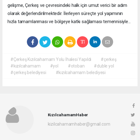
gelişme, Çerkeş ve çevresindeki halk için umut verici bir adım
olarak değerlendirilmektedir. İlerleyen süreçte yol yapımının
hızla tamamlanması ve bölgeye katkı sağlaması temennisiyle...
#Çerkeş Kızılcahamam Yolu İhalesi Yapıldı
#çerkeş
#kızılcahamam
#yol
#otoban
#duble yol
#çerkeş belediyesi
#kızılcahamam belediyesi
KızılcahamamHaber
kizilcahamamhaber@gmail.com