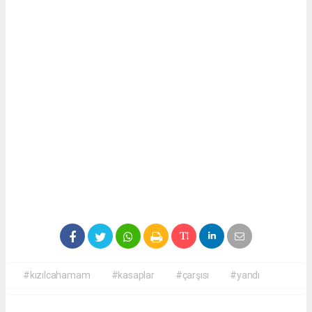
#kızılcahamam
#kasaplar
#çarşısı
#yandı