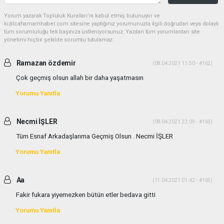
Yorum yazarak Topluluk Kuralları’nı kabul etmiş bulunuyor ve
kizilcahamamhaber.com sitesine yaptığınız yorumunuzla ilgili doğrudan veya dolaylı
tüm sorumluluğu tek başınıza üstleniyorsunuz. Yazılan tüm yorumlardan site
yönetimi hiçbir şekilde sorumlu tutulamaz.
Ramazan özdemir
(08.04.2021 11:50 - #162)
Çok geçmiş olsun allah bir daha yaşatmasın
Yorumu Yanıtla
Necmi İŞLER
(08.04.2021 22:09 - #163)
Tüm Esnaf Arkadaşlarıma Geçmiş Olsun . Necmi İŞLER
Yorumu Yanıtla
Aa
(11.04.2021 01:42 - #165)
Fakir fukara yiyemezken bütün etler bedava gitti
Yorumu Yanıtla