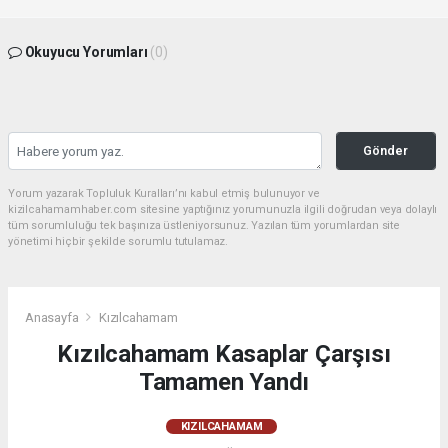
Okuyucu Yorumları
(0)
Gönder
Yorum yazarak Topluluk Kuralları’nı kabul etmiş bulunuyor ve
kizilcahamamhaber.com sitesine yaptığınız yorumunuzla ilgili doğrudan veya dolaylı
tüm sorumluluğu tek başınıza üstleniyorsunuz. Yazılan tüm yorumlardan site
yönetimi hiçbir şekilde sorumlu tutulamaz.
Anasayfa
Kızılcahamam
Kızılcahamam Kasaplar Çarşısı
Tamamen Yandı
KIZILCAHAMAM