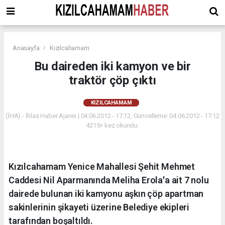
Anasayfa
Kızılcahamam
Bu daireden iki kamyon ve bir
traktör çöp çıktı
KIZILCAHAMAM
(İHA) - İhlas Haber Ajansı | 04.06.2012 - 17:12, Güncelleme: 04.06.2012 - 17:12
4215+ kez okundu.
Kızılcahamam Yenice Mahallesi Şehit Mehmet
Caddesi Nil Aparmanında Meliha Erola'a ait 7 nolu
dairede bulunan iki kamyonu aşkın çöp apartman
sakinlerinin şikayeti üzerine Belediye ekipleri
tarafından boşaltıldı.