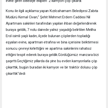
evine giren belediye ekipleri 2 kamyon çöp çıkardı.
Konu ile ilgili açıklama yapan Kızılcahamam Belediyesi Zabıta
Müdürü Kemal Civan;“ Şehit Mehmet Erdem Caddesi Nil
Apartmanı sakinleri tarafından yapılan ihbarı değerlendirerek
buraya geldik, 7 nolu dairede yalnız yaşadığı belirtilen Meliha
Erol isimli yaşlı kadın, ilçede bulunan çöplerden topladığı
eşyaları evine, apartman etrafına ve bina içerisine biriktirmesi
sonucu çevreyi kirlettiğini ve apartma sakinlerini rahatsız
ettiğini tespit ederek buraya geldik.Gördüğümüz manzara bizi
şaşırttı.Geçtiğimiz yıllarda da yine bu evden kamyonlarla çöp
çıkarttık, bugün buradan iki kamyon ve bir traktör dolusu çöp
çıkarttık"dedi