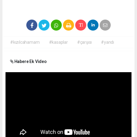
#kızılcahamam
#kasaplar
#çarşısı
#yandı
Habere Ek Video