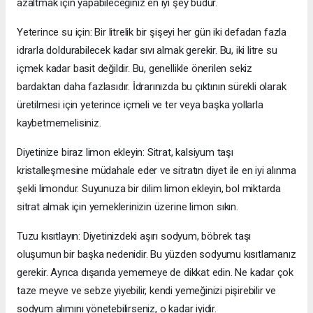
azaltmak için yapabileceğiniz en iyi şey budur.
Yeterince su için: Bir litrelik bir şişeyi her gün iki defadan fazla
idrarla doldurabilecek kadar sıvı almak gerekir. Bu, iki litre su
içmek kadar basit değildir. Bu, genellikle önerilen sekiz
bardaktan daha fazlasıdır. İdrarınızda bu çıktının sürekli olarak
üretilmesi için yeterince içmeli ve ter veya başka yollarla
kaybetmemelisiniz.
Diyetinize biraz limon ekleyin: Sitrat, kalsiyum taşı
kristalleşmesine müdahale eder ve sitratın diyet ile en iyi alınma
şekli limondur. Suyunuza bir dilim limon ekleyin, bol miktarda
sitrat almak için yemeklerinizin üzerine limon sıkın.
Tuzu kısıtlayın: Diyetinizdeki aşırı sodyum, böbrek taşı
oluşumun bir başka nedenidir. Bu yüzden sodyumu kısıtlamanız
gerekir. Ayrıca dışarıda yememeye de dikkat edin. Ne kadar çok
taze meyve ve sebze yiyebilir, kendi yemeğinizi pişirebilir ve
sodyum alımını yönetebilirseniz, o kadar iyidir.