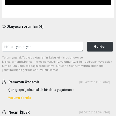
Okuyucu Yorumları
(4)
Gönder
Yorum yazarak Topluluk Kuralları’nı kabul etmiş bulunuyor ve
kizilcahamamhaber.com sitesine yaptığınız yorumunuzla ilgili doğrudan veya dolaylı
tüm sorumluluğu tek başınıza üstleniyorsunuz. Yazılan tüm yorumlardan site
yönetimi hiçbir şekilde sorumlu tutulamaz.
Ramazan özdemir
(08.04.2021 11:50 - #162)
Çok geçmiş olsun allah bir daha yaşatmasın
Yorumu Yanıtla
Necmi İŞLER
(08.04.2021 22:09 - #163)