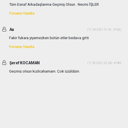
Tüm Esnaf Arkadaşlarıma Geçmiş Olsun . Necmi İŞLER
Yorumu Yanıtla
Aa
(11.04.2021 01:42 - #165)
Fakir fukara yiyemezken bütün etler bedava gitti
Yorumu Yanıtla
Şeref KOCAMAN
(17.05.2021 22:08 - #180)
Geçmiş olsun kızılcahamam. Çok üzüldüm.
Yorumu Yanıtla
haber paketi
haber scripti
haber yazılımı
Tüm hakları saklı tutulmaktadır.Copyright 2026©