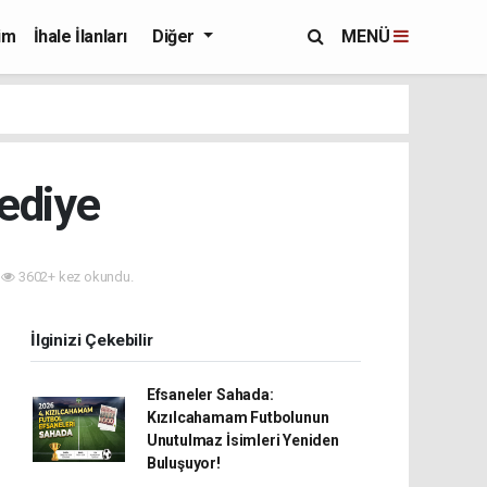
im
İhale İlanları
Diğer
MENÜ
hediye
3602+ kez okundu.
İlginizi Çekebilir
Efsaneler Sahada:
Kızılcahamam Futbolunun
Unutulmaz İsimleri Yeniden
Buluşuyor!