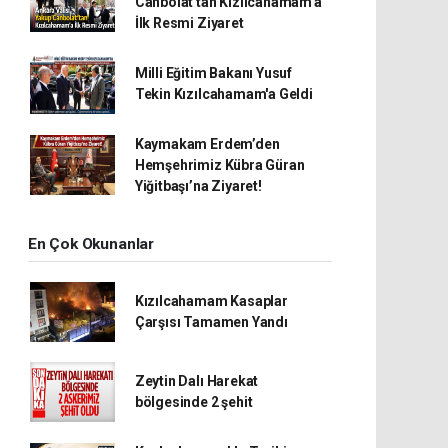
Canbolat'tan Kızılcahamam'a
İlk Resmi Ziyaret
Milli Eğitim Bakanı Yusuf
Tekin Kızılcahamam'a Geldi
Kaymakam Erdem’den
Hemşehrimiz Kübra Güran
Yiğitbaşı’na Ziyaret!
En Çok Okunanlar
Kızılcahamam Kasaplar
Çarşısı Tamamen Yandı
Zeytin Dalı Harekat
bölgesinde 2 şehit