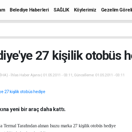
mam
Belediye Haberleri
SAĞLIK
Köylerimiz
Gezelim Görel
iye'ye 27 kişilik otobüs 
İHA) - İhlas Haber Ajansı | 01.05.2011 - 03:11, Güncelleme: 01.05.2011 - 03:11
na yeni bir araç daha kattı.
 Termal Tarafından alınan Isuzu marka 27 kişilik otobüs hediye