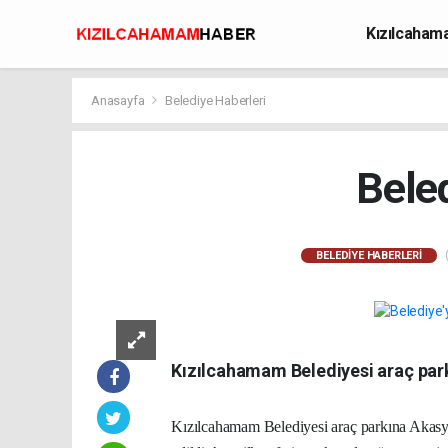
Kızılcaha
Avcılık
Anasayfa
Belediye Haberleri
Beled
(
BELEDIYE HABERLERI
Kızılcahamam Belediyesi araç parkı
Kızılcahamam Belediyesi araç parkına Akasya