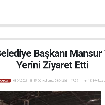
elediye Başkanı Mansur
Yerini Ziyaret Etti
08.04.2021 - 13:45, Güncelleme: 08.04.2021 - 17:29
11389+ kez 
HAMAM