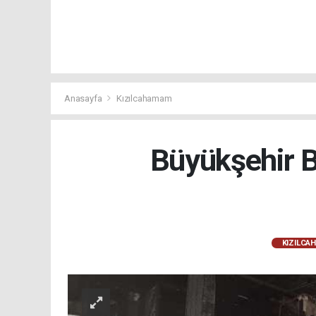
Anasayfa
Kızılcahamam
Büyükşehir B
KIZILCA