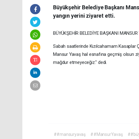
Büyükşehir Belediye Başkanı Mans
yangın yerini ziyaret etti.
BÜYÜKŞEHİR BELEDİYE BAŞKANI MANSUR Y
Sabah saatlerinde Kızılcahamam Kasaplar Ç
Mansur Yavaş hal esnafına geçmiş olsun ziy
mağdur etmeyeceğiz." dedi.
##mansuryavaş
##MansurYavaş
##büy