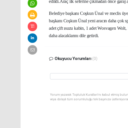
edildi.Araç ilk seferine çıkmadan önce garaj 
Belediye başkanı Coşkun Ünal ve meclis üyel
başkanı Coşkun Ünal yeni aracın daha çok spor
adet çift ısuzu kabin, 1 adet Wosvagen Wolt,
daha alacaklarını dile getirdi.
Okuyucu Yorumları
(0)
Yorum yazarak Topluluk Kuralları’nı kabul etmiş bulu
veya dolaylı tüm sorumluluğu tek başınıza üstleniyor