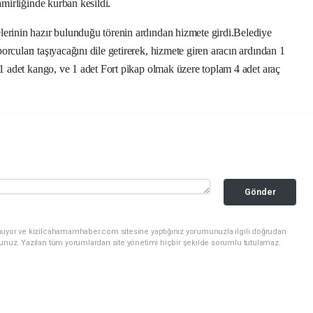
amirliğinde kurban kesildi.
erinin hazır bulunduğu törenin ardından hizmete girdi.Belediye
cuları taşıyacağını dile getirerek, hizmete giren aracın ardından 1
 1 adet kango, ve 1 adet Fort pikap olmak üzere toplam 4 adet araç
Gönder
nuyor ve kizilcahamamhaber.com sitesine yaptığınız yorumunuzla ilgili doğrudan
sunuz. Yazılan tüm yorumlardan site yönetimi hiçbir şekilde sorumlu tutulamaz.