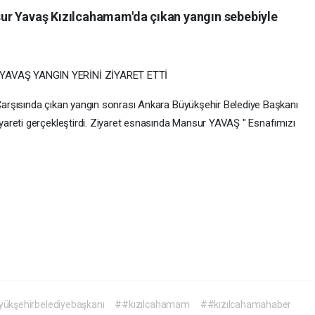
ur Yavaş Kızılcahamam'da çıkan yangın sebebiyle
AVAŞ YANGIN YERİNİ ZİYARET ETTİ
arşısında çıkan yangın sonrası Ankara Büyükşehir Belediye Başkanı
areti gerçekleştirdi. Ziyaret esnasında Mansur YAVAŞ " Esnafımızı
ükşehirbelediyebaşkanı
##kızılcahamam
##kızılcahamahaber