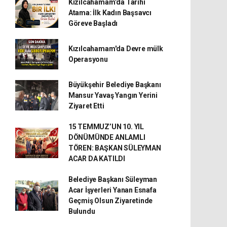
Kızılcahamam’da Tarihi
Atama: İlk Kadın Başsavcı
Göreve Başladı
Kızılcahamam'da Devre mülk
Operasyonu
Büyükşehir Belediye Başkanı
Mansur Yavaş Yangın Yerini
Ziyaret Etti
15 TEMMUZ’UN 10. YIL
DÖNÜMÜNDE ANLAMLI
TÖREN: BAŞKAN SÜLEYMAN
ACAR DA KATILDI
Belediye Başkanı Süleyman
Acar İşyerleri Yanan Esnafa
Geçmiş Olsun Ziyaretinde
Bulundu