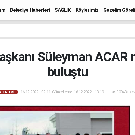
mam
Belediye Haberleri
SAĞLIK
Köylerimiz
Gezelim Görel
Başkanı Süleyman ACAR m
buluştu
16.12.2022 - 02:11, Güncelleme: 16.12.2022 - 13:19
30043+ ke
ABERLERI