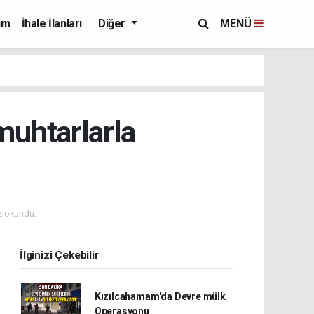
im
İhale İlanları
Diğer
MENÜ
uhtarlarla
z okundu.
İlginizi Çekebilir
Kızılcahamam'da Devre mülk
Operasyonu