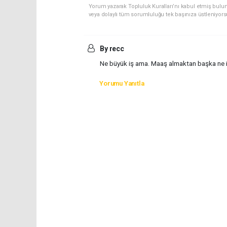
Yorum yazarak Topluluk Kuralları’nı kabul etmiş bulu
veya dolaylı tüm sorumluluğu tek başınıza üstleniyor
By recc
Ne büyük iş ama. Maaş almaktan başka ne iş
Yorumu Yanıtla