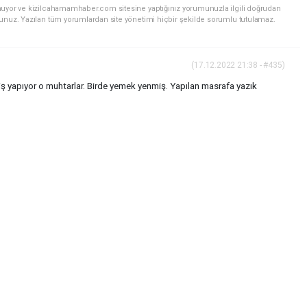
nuyor ve kizilcahamamhaber.com sitesine yaptığınız yorumunuzla ilgili doğrudan
sunuz. Yazılan tüm yorumlardan site yönetimi hiçbir şekilde sorumlu tutulamaz.
(17.12.2022 21:38 - #435)
 yapıyor o muhtarlar. Birde yemek yenmiş. Yapılan masrafa yazık