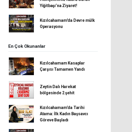
Yiğitbaşı’na Ziyaret!
Kızılcahamam'da Devre mülk
Operasyonu
En Çok Okunanlar
Kızılcahamam Kasaplar
Çarşısı Tamamen Yandı
Zeytin Dalı Harekat
bölgesinde 2 şehit
Kızılcahamam’da Tarihi
Atama: İlk Kadın Başsavcı
Göreve Başladı