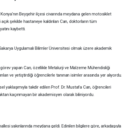
n, Konya'nın Beyşehir ilçesi civarında meydana gelen motosiklet
i açık şekilde hastaneye kaldırılan Can, doktorların tüm
tını kaybetti.
 Sakarya Uygulamalı Bilimler Üniversitesi olmak üzere akademik
r görev yapan Can, özellikle Metalurji ve Malzeme Mühendisliği
nları ve yetiştirdiği öğrencilerle tanınan isimler arasında yer alıyordu.
sel yaklaşımıyla takdir edilen Prof. Dr. Mustafa Can, öğrencileri
maktan kaçınmayan bir akademisyen olarak biliniyordu.
lesi yakınlarında meydana geldi. Edinilen bilgilere göre, arkadaşıyla