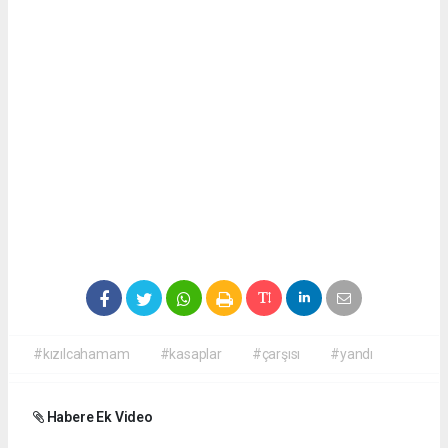
#kızılcahamam
#kasaplar
#çarşısı
#yandı
Habere Ek Video