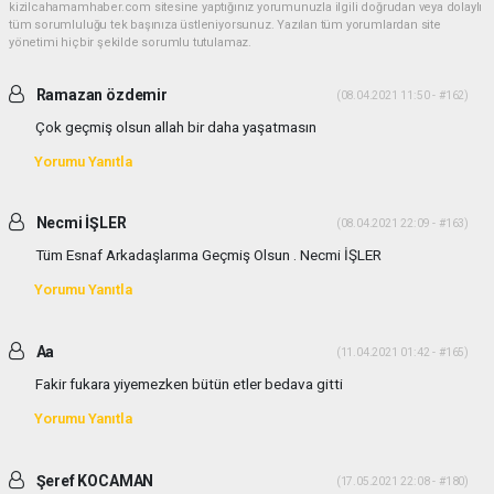
kizilcahamamhaber.com sitesine yaptığınız yorumunuzla ilgili doğrudan veya dolaylı
tüm sorumluluğu tek başınıza üstleniyorsunuz. Yazılan tüm yorumlardan site
yönetimi hiçbir şekilde sorumlu tutulamaz.
Ramazan özdemir
(08.04.2021 11:50 - #162)
Çok geçmiş olsun allah bir daha yaşatmasın
Yorumu Yanıtla
Necmi İŞLER
(08.04.2021 22:09 - #163)
Tüm Esnaf Arkadaşlarıma Geçmiş Olsun . Necmi İŞLER
Yorumu Yanıtla
Aa
(11.04.2021 01:42 - #165)
Fakir fukara yiyemezken bütün etler bedava gitti
Yorumu Yanıtla
Şeref KOCAMAN
(17.05.2021 22:08 - #180)