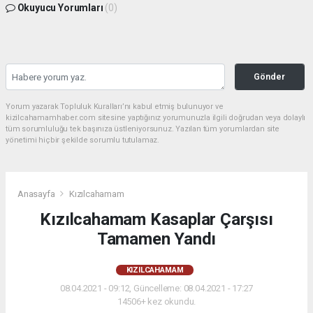
Okuyucu Yorumları
(0)
Gönder
Yorum yazarak Topluluk Kuralları’nı kabul etmiş bulunuyor ve
kizilcahamamhaber.com sitesine yaptığınız yorumunuzla ilgili doğrudan veya dolaylı
tüm sorumluluğu tek başınıza üstleniyorsunuz. Yazılan tüm yorumlardan site
yönetimi hiçbir şekilde sorumlu tutulamaz.
Anasayfa
Kızılcahamam
Kızılcahamam Kasaplar Çarşısı
Tamamen Yandı
KIZILCAHAMAM
08.04.2021 - 09:12, Güncelleme: 08.04.2021 - 17:27
14506+ kez okundu.