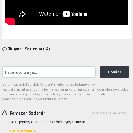
Okuyucu Yorumları
(4)
Gönder
Yorum yazarak Topluluk Kuralları’nı kabul etmiş bulunuyor ve
kizilcahamamhaber.com sitesine yaptığınız yorumunuzla ilgili doğrudan veya dolaylı
tüm sorumluluğu tek başınıza üstleniyorsunuz. Yazılan tüm yorumlardan site
yönetimi hiçbir şekilde sorumlu tutulamaz.
Ramazan özdemir
(08.04.2021 11:50 - #162)
Çok geçmiş olsun allah bir daha yaşatmasın
Yorumu Yanıtla