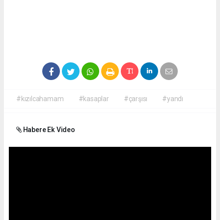
#kızılcahamam
#kasaplar
#çarşısı
#yandı
Habere Ek Video