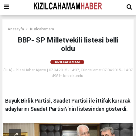
Anasayfa
Kızılcahamam
BBP- SP Milletvekili listesi belli
oldu
KIZILCAHAMAM
(İHA) - İhlas Haber Ajansı | 07.04.2015 - 14:07, Güncelleme: 07.04.2015 - 14:07
4981+ kez okundu.
Büyük Birlik Partisi, Saadet Partisi ile ittifak kurarak
adaylarını Saadet Partisi\'nin listesinden gösterdi.