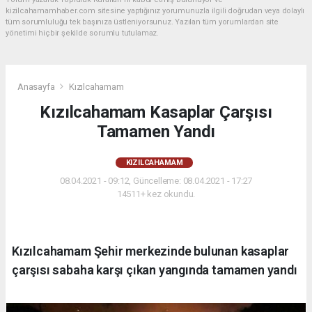
kizilcahamamhaber.com sitesine yaptığınız yorumunuzla ilgili doğrudan veya dolaylı
tüm sorumluluğu tek başınıza üstleniyorsunuz. Yazılan tüm yorumlardan site
yönetimi hiçbir şekilde sorumlu tutulamaz.
Anasayfa
Kızılcahamam
Kızılcahamam Kasaplar Çarşısı
Tamamen Yandı
KIZILCAHAMAM
08.04.2021 - 09:12, Güncelleme: 08.04.2021 - 17:27
14511+ kez okundu.
Kızılcahamam Şehir merkezinde bulunan kasaplar
çarşısı sabaha karşı çıkan yangında tamamen yandı