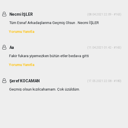
Necmi İŞLER
(08.04.2021 22:09 - #163)
Tüm Esnaf Arkadaşlarıma Geçmiş Olsun . Necmi İŞLER
Yorumu Yanıtla
Aa
(11.04.2021 01:42 - #165)
Fakir fukara yiyemezken bütün etler bedava gitti
Yorumu Yanıtla
Şeref KOCAMAN
(17.05.2021 22:08 - #180)
Geçmiş olsun kızılcahamam. Çok üzüldüm.
Yorumu Yanıtla