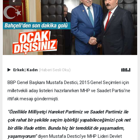
Erkek
|
Kadın
(Haberi Sesli Oku)
BBP Genel Başkanı Mustafa Destici, 2015 Genel Seçimleri için
milletvekili aday listeleri hazırlanırken MHP ve Saadet Partisi'ne
ittifak mesajı göndermişti.
"Özellikle Milliyetçi Hareket Partimiz ve Saadet Partimiz ile
çok rahat bir şekilde seçim işbirliği yapabileceğimizi çok net
bir dille ifade ettim. Bunda hiç bir tereddüt de yaşamadım,
yaşamıyorum"
diyen Mustafa Destici'ye MHP Lideri Devlet