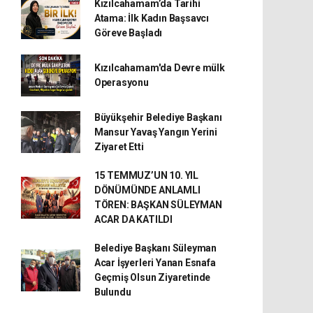
Kızılcahamam’da Tarihi
Atama: İlk Kadın Başsavcı
Göreve Başladı
Kızılcahamam'da Devre mülk
Operasyonu
Büyükşehir Belediye Başkanı
Mansur Yavaş Yangın Yerini
Ziyaret Etti
15 TEMMUZ’UN 10. YIL
DÖNÜMÜNDE ANLAMLI
TÖREN: BAŞKAN SÜLEYMAN
ACAR DA KATILDI
Belediye Başkanı Süleyman
Acar İşyerleri Yanan Esnafa
Geçmiş Olsun Ziyaretinde
Bulundu