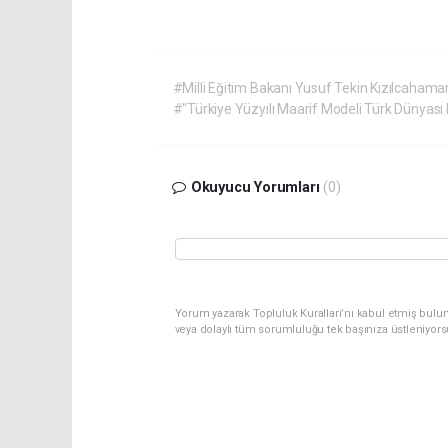
#Milli Eğitim Bakanı Yusuf Tekin Kızılcahama
#"Türkiye Yüzyılı Maarif Modeli Türk Dünyası K
Okuyucu Yorumları
(0)
Yorum yazarak Topluluk Kuralları’nı kabul etmiş bulu
veya dolaylı tüm sorumluluğu tek başınıza üstleniyor