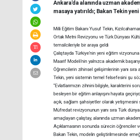
Ankara'da alanında uzman akademis
masaya yatırıldı; Bakan Tekin yeni
Milli Eğitim Bakanı Yusuf Tekin, Kızılcaham
Ortak Metni Revizyonu ve Türk Dünyası Kültü
temsilcileriyle bir araya geldi
Çalıştayda Türkiye'nin yeni eğitim vizyonuna
Maarif Modeli'nin yalnızca akademik başarıyı 
Öğrencilerin zihinsel gelişimlerinin yanı sır
Tekin, yeni sistemin temel felsefesini şu söz
"Evlatlarımızın zihnini bilgiyle, karakterini
besleyen bir eğitim anlayışını hayata geçiriyo
açık, sağlam şahsiyetler olarak yetişmesini 
Müfredat revizyonunun yanı sıra Türk dünyası
amaçlayan çalıştay, alanında uzman akademis
Açıklamasının sonunda sürecin öğrenciler ve
Bakan Tekin, modelin geliştirilmesinde emeği