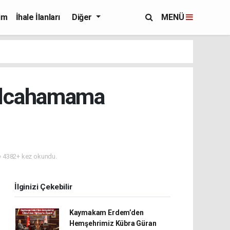
im
İhale İlanları
Diğer
MENÜ
zılcahamama
4382+ kez okundu.
İlginizi Çekebilir
Kaymakam Erdem’den
Hemşehrimiz Kübra Güran