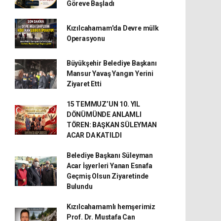
Göreve Başladı
Kızılcahamam'da Devre mülk
Operasyonu
Büyükşehir Belediye Başkanı
Mansur Yavaş Yangın Yerini
Ziyaret Etti
15 TEMMUZ’UN 10. YIL
DÖNÜMÜNDE ANLAMLI
TÖREN: BAŞKAN SÜLEYMAN
ACAR DA KATILDI
Belediye Başkanı Süleyman
Acar İşyerleri Yanan Esnafa
Geçmiş Olsun Ziyaretinde
Bulundu
Kızılcahamamlı hemşerimiz
Prof. Dr. Mustafa Can