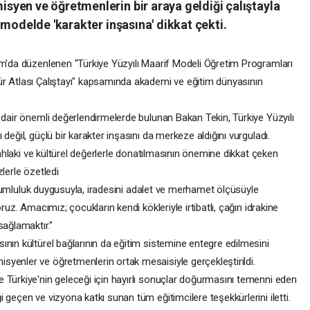
yen ve öğretmenlerin bir araya geldiği çalıştayla
 modelde 'karakter inşasına' dikkat çekti.
am'da düzenlenen "Türkiye Yüzyılı Maarif Modeli Öğretim Programları
r Atlası Çalıştayı" kapsamında akademi ve eğitim dünyasının
 dair önemli değerlendirmelerde bulunan Bakan Tekin, Türkiye Yüzyılı
değil, güçlü bir karakter inşasını da merkeze aldığını vurguladı.
a ahlaki ve kültürel değerlerle donatılmasının önemine dikkat çeken
lerle özetledi
 sorumluluk duygusuyla, iradesini adalet ve merhamet ölçüsüyle
ruz. Amacımız; çocukların kendi kökleriyle irtibatlı, çağın idrakine
sağlamaktır."
nın kültürel bağlarının da eğitim sistemine entegre edilmesini
yenler ve öğretmenlerin ortak mesaisiyle gerçekleştirildi.
 Türkiye'nin geleceği için hayırlı sonuçlar doğurmasını temenni eden
 geçen ve vizyona katkı sunan tüm eğitimcilere teşekkürlerini iletti.