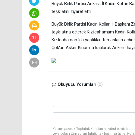
Büyük Birlik Partisi Ankara İl Kadın Kolları
teşkilatını ziyaret etti.
Büyük Birlik Partisi Kadın Kolları İl Başkanı
teşkilatına gelerek Kızılcahamam Kadın Kolları
Kızılcahamam'da yaptıkları temasların ardın
Çok'un Asker Kınasına katılarak Askere hayırlı
Okuyucu Yorumları
(0)
Yorum yazarak Topluluk Kuralları’nı kabul etmiş bulu
veya dolaylı tüm sorumluluğu tek başınıza üstleniyor