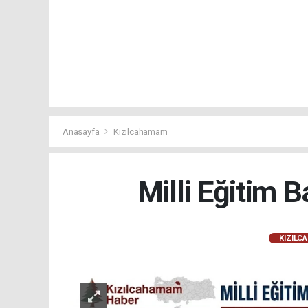
Anasayfa
Kızılcahamam
Milli Eğitim 
KIZILC