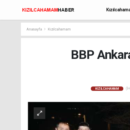
Kızılcaha
Avcılık
Anasayfa
Kızılcahamam
BBP Ankara
(İH
KIZILCAHAMAM