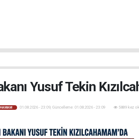
Bakanı Yusuf Tekin Kızılc
01.08.2026 - 23:09, Güncelleme: 01.08.2026 - 23:09
5889 kez o
AHAMAM