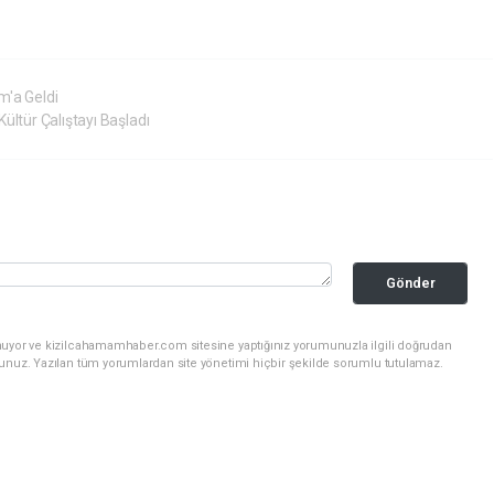
m'a Geldi
ültür Çalıştayı Başladı
Gönder
nuyor ve kizilcahamamhaber.com sitesine yaptığınız yorumunuzla ilgili doğrudan
sunuz. Yazılan tüm yorumlardan site yönetimi hiçbir şekilde sorumlu tutulamaz.