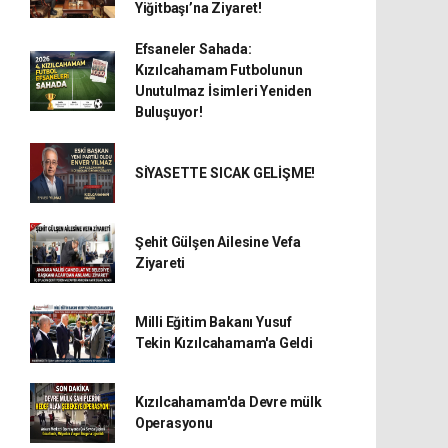
Yiğitbaşı’na Ziyaret!
Efsaneler Sahada:
Kızılcahamam Futbolunun
Unutulmaz İsimleri Yeniden
Buluşuyor!
SİYASETTE SICAK GELİŞME!
Şehit Gülşen Ailesine Vefa
Ziyareti
Milli Eğitim Bakanı Yusuf
Tekin Kızılcahamam'a Geldi
Kızılcahamam'da Devre mülk
Operasyonu