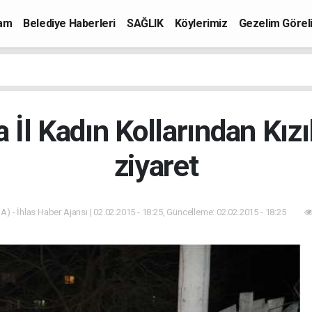
mam
Belediye Haberleri
SAĞLIK
Köylerimiz
Gezelim Görel
 İl Kadın Kollarından Kı
ziyaret
A) - İhlas Haber Ajansı | 02.02.2015 - 18:25, Güncelleme: 02.02.2015 - 18:25