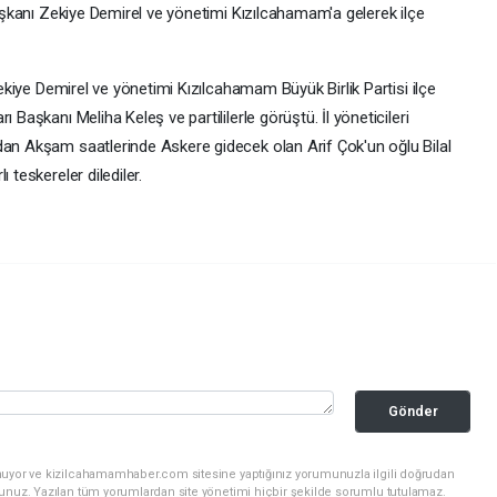
 Başkanı Zekiye Demirel ve yönetimi Kızılcahamam'a gelerek ilçe
 Zekiye Demirel ve yönetimi Kızılcahamam Büyük Birlik Partisi ilçe
 Başkanı Meliha Keleş ve partililerle görüştü. İl yöneticileri
dan Akşam saatlerinde Askere gidecek olan Arif Çok'un oğlu Bilal
 teskereler dilediler.
Gönder
nuyor ve kizilcahamamhaber.com sitesine yaptığınız yorumunuzla ilgili doğrudan
sunuz. Yazılan tüm yorumlardan site yönetimi hiçbir şekilde sorumlu tutulamaz.