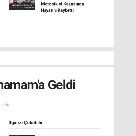
Motosiklet Kazasında
Hayatını Kaybetti
ahamam'a Geldi
kundu.
İlginizi Çekebilir