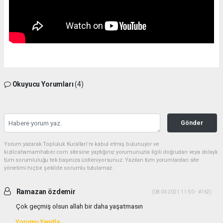
Okuyucu Yorumları
(4)
Gönder
Yorum yazarak Topluluk Kuralları’nı kabul etmiş bulunuyor ve
kizilcahamamhaber.com sitesine yaptığınız yorumunuzla ilgili doğrudan veya dolaylı
tüm sorumluluğu tek başınıza üstleniyorsunuz. Yazılan tüm yorumlardan site
yönetimi hiçbir şekilde sorumlu tutulamaz.
Ramazan özdemir
(08.04.2021 11:50 - #162)
Çok geçmiş olsun allah bir daha yaşatmasın
Yorumu Yanıtla