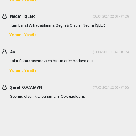
Necmi İŞLER
(08.04.2021 22:09 - #163)
Tüm Esnaf Arkadaşlarıma Geçmiş Olsun . Necmi İŞLER
Yorumu Yanıtla
Aa
(11.04.2021 01:42 - #165)
Fakir fukara yiyemezken bütün etler bedava gitti
Yorumu Yanıtla
Şeref KOCAMAN
(17.05.2021 22:08 - #180)
Geçmiş olsun kızılcahamam. Çok üzüldüm.
Yorumu Yanıtla