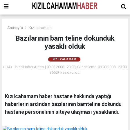
Anasayfa
Kızılcahamam
Bazılarının bam teline dokunduk
yasaklı olduk
KIZILCAHAMAM
(İHA) - İhlas Haber Ajansı | 09.03.2008 - 23:00, Güncelleme: 09.03.2008 - 23:00
3652+ kez okundu.
Kızılcahamam haber hastane hakkında yaptığı
haberlerin ardından bazılarının bamteline dokundu
hastane personelinin siteye ulaşması yasaklandı.