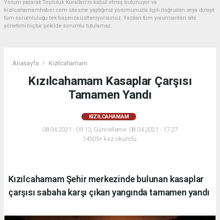
Yorum yazarak Topluluk Kuralları’nı kabul etmiş bulunuyor ve
kizilcahamamhaber.com sitesine yaptığınız yorumunuzla ilgili doğrudan veya dolaylı
tüm sorumluluğu tek başınıza üstleniyorsunuz. Yazılan tüm yorumlardan site
yönetimi hiçbir şekilde sorumlu tutulamaz.
Anasayfa
Kızılcahamam
Kızılcahamam Kasaplar Çarşısı
Tamamen Yandı
KIZILCAHAMAM
08.04.2021 - 09:12, Güncelleme: 08.04.2021 - 17:27
14505+ kez okundu.
Kızılcahamam Şehir merkezinde bulunan kasaplar
çarşısı sabaha karşı çıkan yangında tamamen yandı