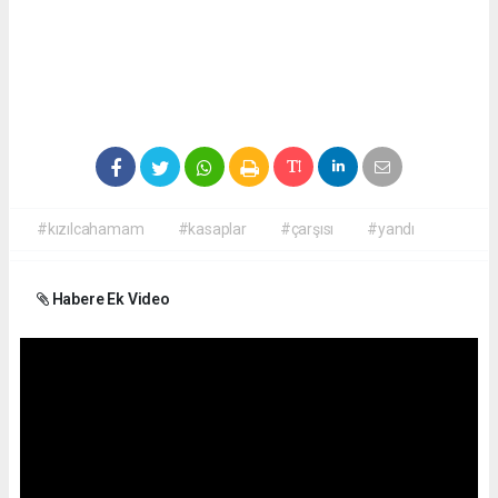
#kızılcahamam
#kasaplar
#çarşısı
#yandı
Habere Ek Video