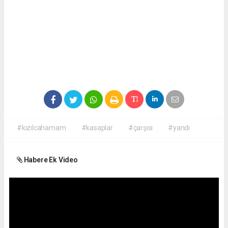
#kızılcahamam
#kasaplar
#çarşısı
#yandı
Habere Ek Video