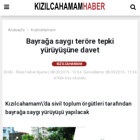
Anasayfa
Kızılcahamam
Bayrağa saygı teröre tepki
yürüyüşüne davet
KIZILCAHAMAM
(İHA) - İhlas Haber Ajansı | 08.09.2015 - 13:34, Güncelleme: 08.09.2015 - 13:34
4760+ kez okundu.
Kızılcahamam\'da sivil toplum örgütleri tarafından
bayrağa saygı yürüyüşü yapılacak