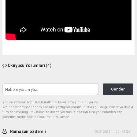
Okuyucu Yorumları
(4)
Gönder
Yorum yazarak Topluluk Kuralları’nı kabul etmiş bulunuyor ve
kizilcahamamhaber.com sitesine yaptığınız yorumunuzla ilgili doğrudan veya dolaylı
tüm sorumluluğu tek başınıza üstleniyorsunuz. Yazılan tüm yorumlardan site
yönetimi hiçbir şekilde sorumlu tutulamaz.
Ramazan özdemir
(08.04.2021 11:50 - #162)