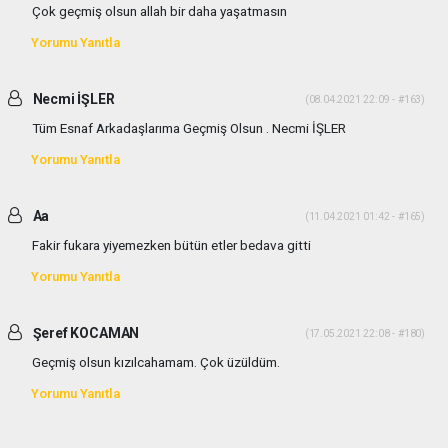
Çok geçmiş olsun allah bir daha yaşatmasın
Yorumu Yanıtla
Necmi İŞLER
(08.04.2021 22:09 - #163)
Tüm Esnaf Arkadaşlarıma Geçmiş Olsun . Necmi İŞLER
Yorumu Yanıtla
Aa
(11.04.2021 01:42 - #165)
Fakir fukara yiyemezken bütün etler bedava gitti
Yorumu Yanıtla
Şeref KOCAMAN
(17.05.2021 22:08 - #180)
Geçmiş olsun kızılcahamam. Çok üzüldüm.
Yorumu Yanıtla