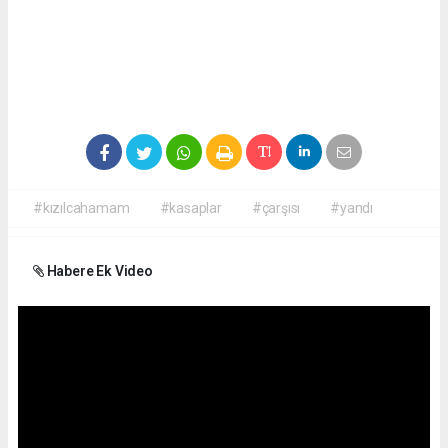
#kızılcahamam
#kasaplar
#çarşısı
#yandı
Habere Ek Video