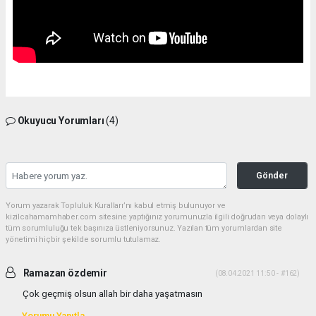
Okuyucu Yorumları
(4)
Gönder
Yorum yazarak Topluluk Kuralları’nı kabul etmiş bulunuyor ve
kizilcahamamhaber.com sitesine yaptığınız yorumunuzla ilgili doğrudan veya dolaylı
tüm sorumluluğu tek başınıza üstleniyorsunuz. Yazılan tüm yorumlardan site
yönetimi hiçbir şekilde sorumlu tutulamaz.
Ramazan özdemir
(08.04.2021 11:50 - #162)
Çok geçmiş olsun allah bir daha yaşatmasın
Yorumu Yanıtla