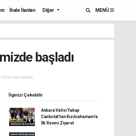
im
İhale İlanları
Diğer
MENÜ
çemizde başladı
2613+ kez okundu.
İlginizi Çekebilir
Ankara Valisi Yakup
Canbolat'tan Kızılcahamam'a
İlk Resmi Ziyaret