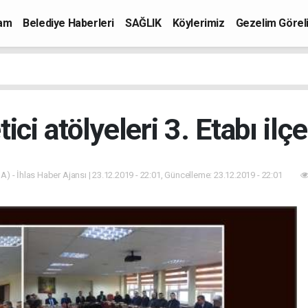
mam
Belediye Haberleri
SAĞLIK
Köylerimiz
Gezelim Görel
ci atölyeleri 3. Etabı il
A) - İhlas Haber Ajansı | 23.12.2019 - 22:01, Güncelleme: 23.12.2019 - 22:01