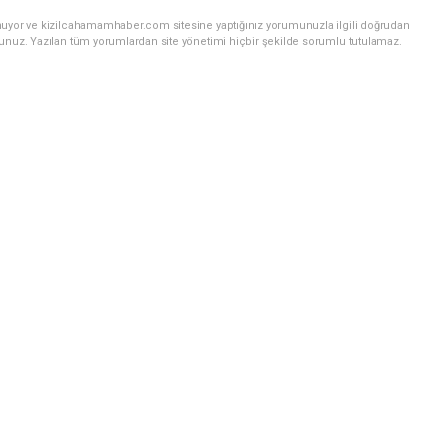
nuyor ve kizilcahamamhaber.com sitesine yaptığınız yorumunuzla ilgili doğrudan
sunuz. Yazılan tüm yorumlardan site yönetimi hiçbir şekilde sorumlu tutulamaz.