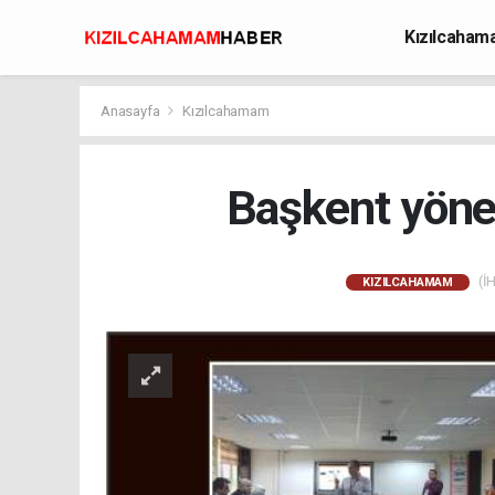
Kızılcaha
Avcılık
Anasayfa
Kızılcahamam
Başkent yöneti
(İH
KIZILCAHAMAM