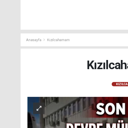
Anasayfa
Kızılcahamam
Kızılca
KIZILC