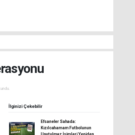
erasyonu
kundu.
İlginizi Çekebilir
Efsaneler Sahada:
Kızılcahamam Futbolunun
Unutulmaz İsimleri Yeniden