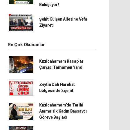
Buluşuyor!
Şehit Gülşen Ailesine Vefa
Ziyareti
En Çok Okunanlar
Kızılcahamam Kasaplar
Çarşısı Tamamen Yandı
Zeytin Dalı Harekat
bölgesinde 2 şehit
Kızılcahamam’da Tarihi
Atama: İlk Kadın Başsavcı
Göreve Başladı