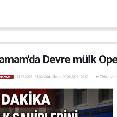
hamam'da Devre mülk Op
31.07.2026 - 21:00, Güncelleme: 02.08.2026 - 01:02
7560 kez o
AHAMAM