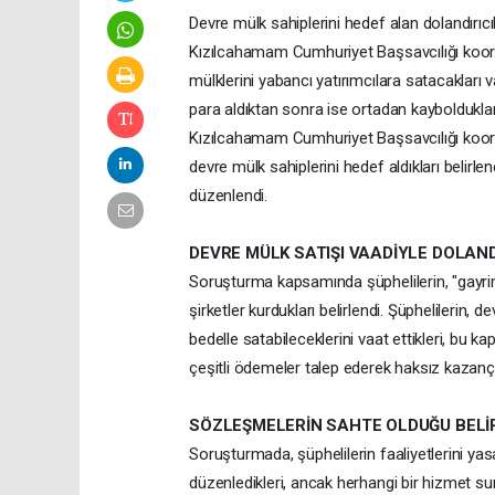
Devre mülk sahiplerini hedef alan dolandırıc
Kızılcahamam Cumhuriyet Başsavcılığı koor
mülklerini yabancı yatırımcılara satacakları v
para aldıktan sonra ise ortadan kaybolduklar
Kızılcahamam Cumhuriyet Başsavcılığı koordi
devre mülk sahiplerini hedef aldıkları belir
düzenlendi.
DEVRE MÜLK SATIŞI VAADİYLE DOLAN
Soruşturma kapsamında şüphelilerin, "gayrim
şirketler kurdukları belirlendi. Şüphelilerin,
bedelle satabileceklerini vaat ettikleri, bu 
çeşitli ödemeler talep ederek haksız kazanç s
SÖZLEŞMELERİN SAHTE OLDUĞU BELİ
Soruşturmada, şüphelilerin faaliyetlerini ya
düzenledikleri, ancak herhangi bir hizmet su