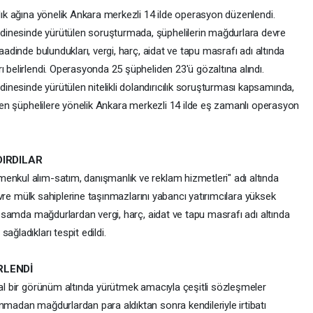
ılık ağına yönelik Ankara merkezli 14 ilde operasyon düzenlendi.
dinesinde yürütülen soruşturmada, şüphelilerin mağdurlara devre
aadinde bulundukları, vergi, harç, aidat ve tapu masrafı adı altında
ı belirlendi. Operasyonda 25 şüpheliden 23'ü gözaltına alındı.
nesinde yürütülen nitelikli dolandırıcılık soruşturması kapsamında,
lenen şüphelilere yönelik Ankara merkezli 14 ilde eş zamanlı operasyon
DIRDILAR
enkul alım-satım, danışmanlık ve reklam hizmetleri" adı altında
 devre mülk sahiplerine taşınmazlarını yabancı yatırımcılara yüksek
kapsamda mağdurlardan vergi, harç, aidat ve tapu masrafı adı altında
ağladıkları tespit edildi.
RLENDİ
sal bir görünüm altında yürütmek amacıyla çeşitli sözleşmeler
nmadan mağdurlardan para aldıktan sonra kendileriyle irtibatı