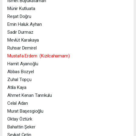
İsmet Büyükataman
Münir Kutluata
Reşat Doğru
Emin Haluk Ayhan
Sadir Durmaz
Mevlüt Karakaya
Ruhsar Demirel
Mustafa Erdem (Kızılcahamam)
Hamit Ayanoğlu
Abbas Bozyel
Zuhal Topçu
Atila Kaya
Ahmet Kenan Tanrıkulu
Celal Adan
Murat Başesgioğlu
Oktay Öztürk
Bahattin Şeker
Şevkat Çetin