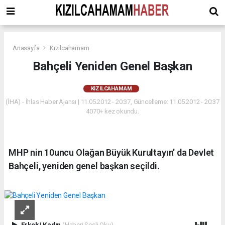
Anasayfa
Kızılcahamam
Bahçeli Yeniden Genel Başkan
KIZILCAHAMAM
(İHA) - İhlas Haber Ajansı | 11.05.2012 - 20:37, Güncelleme: 11.05.2012 - 20:37
4070+ kez okundu.
MHP nin 10uncu Olağan Büyük Kurultayın' da Devlet
Bahçeli, yeniden genel başkan seçildi.
Erkek
|
Kadın
(Haberi Sesli Oku)