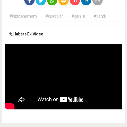
#kızılcahamam
#kasaplar
#çarşısı
#yandı
Habere Ek Video