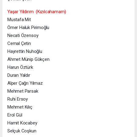
Yaşar Yıldırım (Kızılcahamam)
Mustafa Mit
Ömer Haluk Pirimoğlu
Necati Özensoy
Cemal Çetin
Hayrettin Nuhoğlu
Ahmet Münip Gökçen
Harun Öztürk
Duran Yaldır
Alper Çağrı Yılmaz
Mehmet Parsak
Ruhi Ersoy
Mehmet Kılıç
Erol Gül
Hamit Kocabey
Selçuk Coşkun