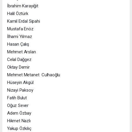
İbrahim Karayiğit
Halil Öztürk
Kamil Erdal Sipahi
Mustafa Enöz
İlhami Yılmaz
Hasan Çalış
Mehmet Arslan
Celal Dağgez
Oktay Demir
Mehmet Metanet Culhaoğlu
Hüseyin Akgül
Nizayi Paksoy
Fatih Bulut
Oğuz Sever
Adem Özbay
Hikmet Nazlı
Yakup Özkılıç