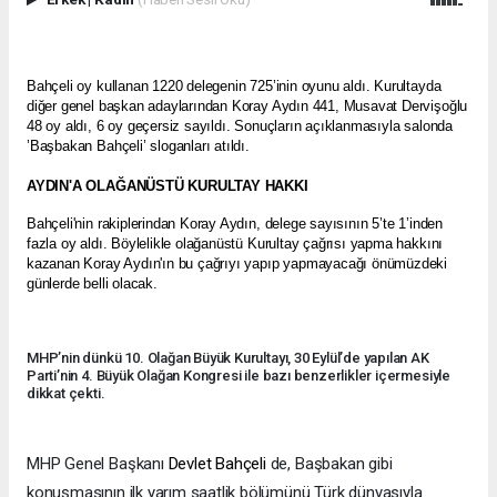
Bahçeli oy kullanan 1220 delegenin 725’inin oyunu aldı. Kurultayda
diğer genel başkan adaylarından Koray Aydın 441, Musavat Dervişoğlu
48 oy aldı, 6 oy geçersiz sayıldı. Sonuçların açıklanmasıyla salonda
’Başbakan Bahçeli’ sloganları atıldı.
AYDIN'A OLAĞANÜSTÜ KURULTAY HAKKI
Bahçeli'nin rakiplerindan Koray Aydın, delege sayısının 5’te 1’inden
fazla oy aldı. Böylelikle olağanüstü Kurultay çağrısı yapma hakkını
kazanan Koray Aydın'ın bu çağrıyı yapıp yapmayacağı önümüzdeki
günlerde belli olacak.
MHP’nin dünkü 10. Olağan Büyük Kurultayı, 30 Eylül’de yapılan AK
Parti’nin 4. Büyük Olağan Kongresi ile bazı benzerlikler içermesiyle
dikkat çekti.
MHP Genel Başkanı
Devlet Bahçeli
de, Başbakan gibi
konuşmasının ilk yarım saatlik bölümünü Türk dünyasıyla