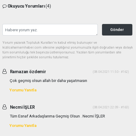
Okuyucu Yorumları
(4)
Gönder
Yorum yazarak Topluluk Kuralları’nı kabul etmiş bulunuyor ve
kizilcahamamhaber.com sitesine yaptığınız yorumunuzla ilgili doğrudan veya dolaylı
tüm sorumluluğu tek başınıza üstleniyorsunuz. Yazılan tüm yorumlardan site
yönetimi hiçbir şekilde sorumlu tutulamaz.
Ramazan özdemir
(08.04.2021 11:50 - #162)
Çok geçmiş olsun allah bir daha yaşatmasın
Yorumu Yanıtla
Necmi İŞLER
(08.04.2021 22:09 - #163)
Tüm Esnaf Arkadaşlarıma Geçmiş Olsun . Necmi İŞLER
Yorumu Yanıtla