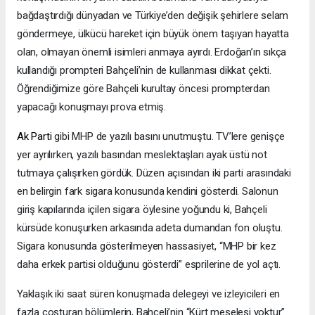
bağdaştırdığı dünyadan ve Türkiye’den değişik şehirlere selam
göndermeye, ülkücü hareket için büyük önem taşıyan hayatta
olan, olmayan önemli isimleri anmaya ayırdı. Erdoğan’ın sıkça
kullandığı prompteri Bahçeli’nin de kullanması dikkat çekti.
Öğrendiğimize göre Bahçeli kurultay öncesi prompterdan
yapacağı konuşmayı prova etmiş.
Ak Parti
gibi MHP de yazılı basını unutmuştu. TV’lere genişçe
yer ayrılırken, yazılı basından meslektaşları ayak üstü not
tutmaya çalışırken gördük. Düzen açısından iki parti arasındaki
en belirgin fark sigara konusunda kendini gösterdi. Salonun
giriş kapılarında içilen sigara öylesine yoğundu ki, Bahçeli
kürsüde konuşurken arkasında adeta dumandan fon oluştu.
Sigara konusunda gösterilmeyen hassasiyet, “MHP bir kez
daha erkek partisi olduğunu gösterdi” esprilerine de yol açtı.
Yaklaşık iki saat süren konuşmada delegeyi ve izleyicileri en
fazla coşturan bölümlerin, Bahçeli’nin “Kürt meselesi yoktur”