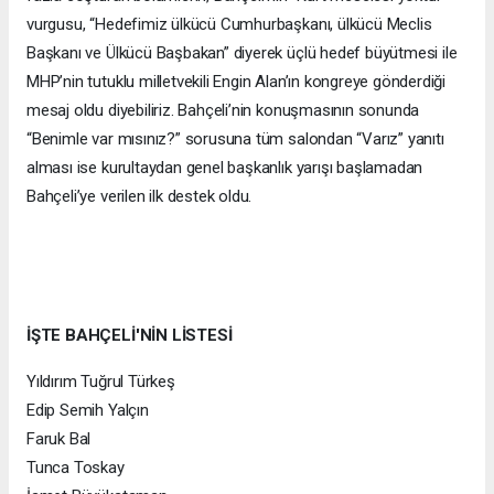
vurgusu, “Hedefimiz ülkücü Cumhurbaşkanı, ülkücü Meclis
Başkanı ve Ülkücü Başbakan” diyerek üçlü hedef büyütmesi ile
MHP’nin tutuklu milletvekili Engin Alan’ın kongreye gönderdiği
mesaj oldu diyebiliriz. Bahçeli’nin konuşmasının sonunda
“Benimle var mısınız?” sorusuna tüm salondan “Varız” yanıtı
alması ise kurultaydan genel başkanlık yarışı başlamadan
Bahçeli’ye verilen ilk destek oldu.
İŞTE BAHÇELİ'NİN LİSTESİ
Yıldırım Tuğrul Türkeş
Edip Semih Yalçın
Faruk Bal
Tunca Toskay