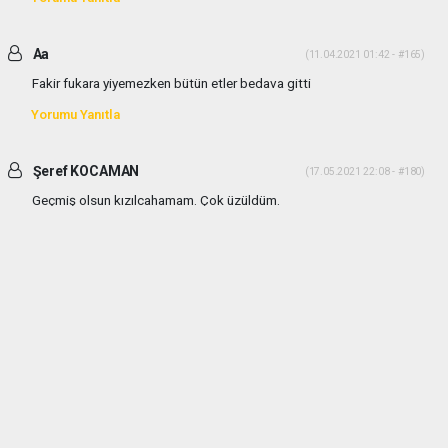
Aa
(11.04.2021 01:42 - #165)
Fakir fukara yiyemezken bütün etler bedava gitti
Yorumu Yanıtla
Şeref KOCAMAN
(17.05.2021 22:08 - #180)
Geçmiş olsun kızılcahamam. Çok üzüldüm.
Yorumu Yanıtla
haber paketi
haber scripti
haber yazılımı
Tüm hakları saklı tutulmaktadır.Copyright 2026©
Haber Yazılımı:
Web Aksiyon ®