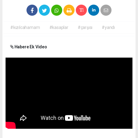
#kızılcahamam
#kasaplar
#çarşısı
#yandı
Habere Ek Video