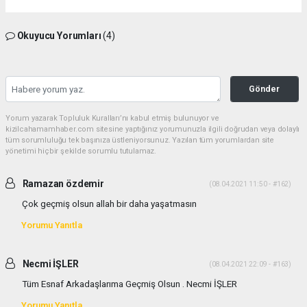
Okuyucu Yorumları
(4)
Gönder
Yorum yazarak Topluluk Kuralları’nı kabul etmiş bulunuyor ve
kizilcahamamhaber.com sitesine yaptığınız yorumunuzla ilgili doğrudan veya dolaylı
tüm sorumluluğu tek başınıza üstleniyorsunuz. Yazılan tüm yorumlardan site
yönetimi hiçbir şekilde sorumlu tutulamaz.
Ramazan özdemir
(08.04.2021 11:50 - #162)
Çok geçmiş olsun allah bir daha yaşatmasın
Yorumu Yanıtla
Necmi İŞLER
(08.04.2021 22:09 - #163)
Tüm Esnaf Arkadaşlarıma Geçmiş Olsun . Necmi İŞLER
Yorumu Yanıtla