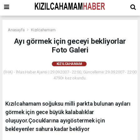
Anasayfa
Kızılcahamam
Ayı görmek için geceyi bekliyorlar
Foto Galeri
KIZILCAHAMAM
(İHA) - İhlas Haber Ajansı | 29.09.2007 - 22:00, Güncelleme: 29.09.2007 - 22:00
4790+ kez okundu.
Kızılcahamam soğuksu milli parkta bulunan ayıları
görmek için gece büyük kalabalıklar
oluşuyor.Çocuklarına ayıgöstermek için
bekleyenler sahura kadar bekliyor