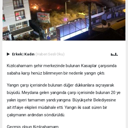
Erkek
|
Kadın
(Haberi Sesli Oku)
Kızılcahamam şehir merkezinde bulunan Kasaplar çarşısında
sabaha karşı henüz bilinmeyen bir nedenle yangın çıktı.
Yangın çarşı içerisinde bulunan düğer dükkanlara sıçrayarak
büyüdü. Meydana gelen yangında çarşı içerisinde bulunan 20 ye
yakın işyeri tamamen yandı.yangına Büyükşehir Belediyesine
ait itfaiye ekipleri müdahale etti. Yangın iki saat süren bir
çalışmanın ardından söndürüldü.
Geçmiş olsun Kızılcahamam