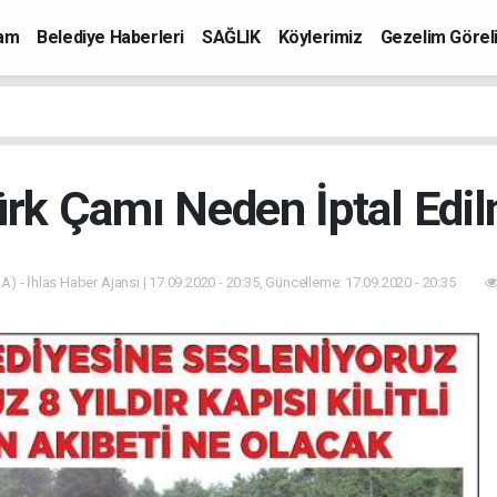
mam
Belediye Haberleri
SAĞLIK
Köylerimiz
Gezelim Görel
ürk Çamı Neden İptal Edil
A) - İhlas Haber Ajansı | 17.09.2020 - 20:35, Güncelleme: 17.09.2020 - 20:35