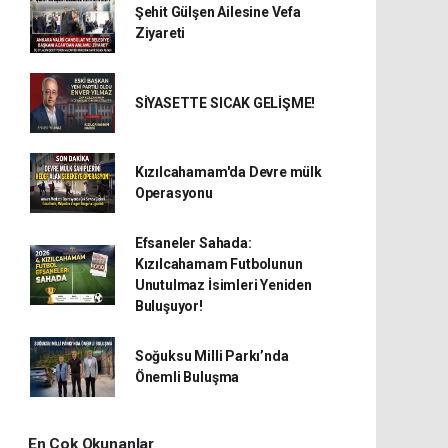
Şehit Gülşen Ailesine Vefa
Ziyareti
SİYASETTE SICAK GELİŞME!
Kızılcahamam'da Devre mülk
Operasyonu
Efsaneler Sahada:
Kızılcahamam Futbolunun
Unutulmaz İsimleri Yeniden
Buluşuyor!
Soğuksu Milli Parkı’nda
Önemli Buluşma
En Çok Okunanlar