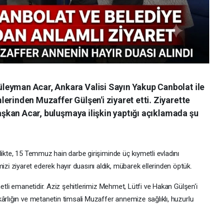
leyman Acar, Ankara Valisi Sayın Yakup Canbolat ile
erinden Muzaffer Gülşen'i ziyaret etti. Ziyarette
Başkan Acar, buluşmaya ilişkin yaptığı açıklamada şu
likte, 15 Temmuz hain darbe girişiminde üç kıymetli evladını
 ziyaret ederek hayır duasını aldık, mübarek ellerinden öptük.
metli emanetidir. Aziz şehitlerimiz Mehmet, Lütfi ve Hakan Gülşen'i
ârlığın ve metanetin timsali Muzaffer annemize sağlıklı, huzurlu