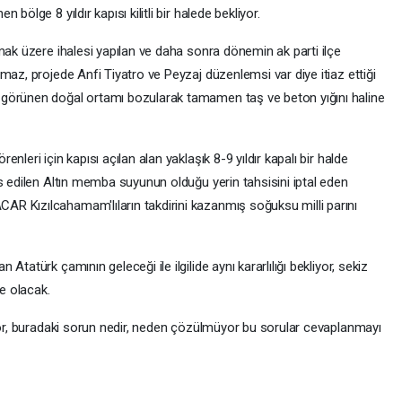
bölge 8 yıldır kapısı kilitli bir halede bekliyor.
mak üzere ihalesi yapılan ve daha sonra dönemin ak parti ilçe
maz, projede Anfi Tiyatro ve Peyzaj düzenlemsi var diye itiaz ettiği
görünen doğal ortamı bozularak tamamen taş ve beton yığını haline
leri için kapısı açılan alan yaklaşık 8-9 yıldır kapalı bir halde
s edilen Altın memba suyunun olduğu yerin tahsisini iptal eden
R Kızılcahamam'lıların takdirini kazanmış soğuksu milli parını
tatürk çamının geleceği ile ilgilide aynı kararlılığı bekliyor, sekiz
ne olacak.
iyor, buradaki sorun nedir, neden çözülmüyor bu sorular cevaplanmayı