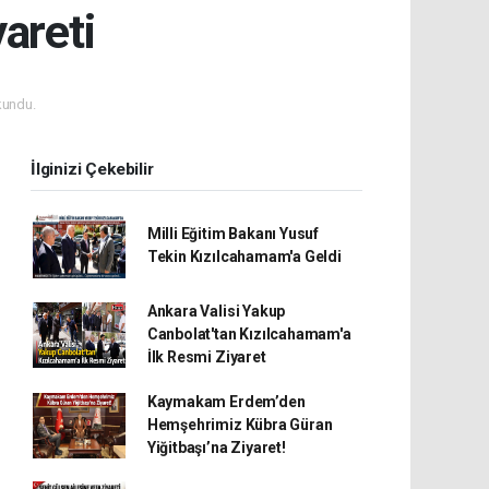
areti
kundu.
İlginizi Çekebilir
Milli Eğitim Bakanı Yusuf
Tekin Kızılcahamam'a Geldi
Ankara Valisi Yakup
Canbolat'tan Kızılcahamam'a
İlk Resmi Ziyaret
Kaymakam Erdem’den
Hemşehrimiz Kübra Güran
Yiğitbaşı’na Ziyaret!