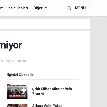
im
İhale İlanları
Diğer
MENÜ
miyor
6179+ kez okundu.
İlginizi Çekebilir
Şehit Gülşen Ailesine Vefa
Ziyareti
Ankara Valisi Yakup