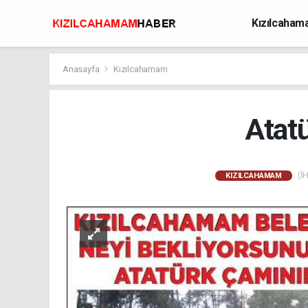
Kızılcaha
Avcılık
Anasayfa
Kızılcahamam
Atat
(İH
KIZILCAHAMAM