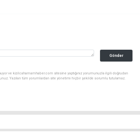
Gönder
nuyor ve kizilcahamamhaber.com sitesine yaptığınız yorumunuzla ilgili doğrudan
sunuz. Yazılan tüm yorumlardan site yönetimi hiçbir şekilde sorumlu tutulamaz.