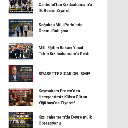
Canbolat'tan Kızılcahamam'a
İlk Resmi Ziyaret
Soğuksu Milli Parkı’nda
Önemli Buluşma
Milli Eğitim Bakanı Yusuf
Tekin Kızılcahamam'a Geldi
SİYASETTE SICAK GELİŞME!
Kaymakam Erdem’den
Hemşehrimiz Kübra Güran
Yiğitbaşı’na Ziyaret!
Kızılcahamam'da Devre mülk
Operasyonu