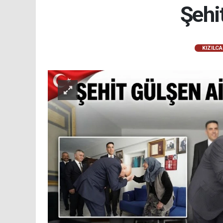
Şehi
KIZILC