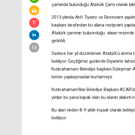
çamında bulunduğu Atatürk Çamı olarak bilinen 
2013 yılında Anfi Tiyatro ve Restorant yapıl
başkanı tarafından bu alana restprant yapıla
Atatürk çamının bulunnduğu alaan resimde 
getirildi.
Sadece her yıl düzenlenen Atatürk'ü anma tören
bekliyor. Geçtiğimiz günlerde Diyanete tahsi
Kızılcahamam Belediye başkanı Süleyman ACA
beton yapılaşmadan kurtarmıştı.
Kızılcahamam'lılar Belediye Başkanı ACAR'dan A
yıldan bu yana kapalı olan bu alanın akıbeti 
Bu alan neden 8-9 yıldır inşaat olarak bekl
bekliyor.