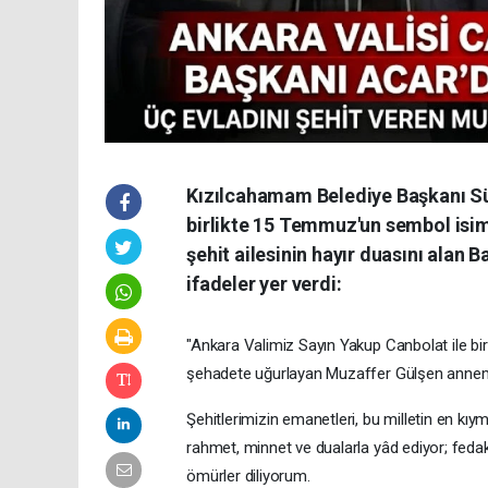
Kızılcahamam Belediye Başkanı Sü
birlikte 15 Temmuz'un sembol isiml
şehit ailesinin hayır duasını alan 
ifadeler yer verdi:
"Ankara Valimiz Sayın Yakup Canbolat ile bir
şehadete uğurlayan Muzaffer Gülşen annemizi
Şehitlerimizin emanetleri, bu milletin en kıy
rahmet, minnet ve dualarla yâd ediyor; fedak
ömürler diliyorum.