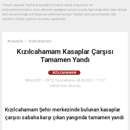
Yorum yazarak Topluluk Kuralları’nı kabul etmiş bulunuyor ve
kizilcahamamhaber.com sitesine yaptığınız yorumunuzla ilgili doğrudan veya dolaylı
tüm sorumluluğu tek başınıza üstleniyorsunuz. Yazılan tüm yorumlardan site
yönetimi hiçbir şekilde sorumlu tutulamaz.
Anasayfa
Kızılcahamam
Kızılcahamam Kasaplar Çarşısı
Tamamen Yandı
KIZILCAHAMAM
08.04.2021 - 09:12, Güncelleme: 08.04.2021 - 17:27
14505+ kez okundu.
Kızılcahamam Şehir merkezinde bulunan kasaplar
çarşısı sabaha karşı çıkan yangında tamamen yandı