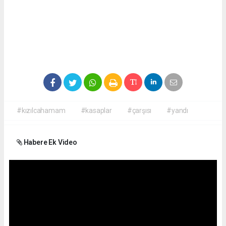
#kızılcahamam
#kasaplar
#çarşısı
#yandı
Habere Ek Video