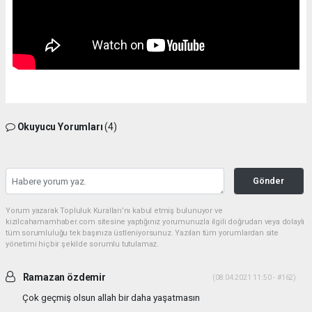
Okuyucu Yorumları
(4)
Gönder
Yorum yazarak Topluluk Kuralları’nı kabul etmiş bulunuyor ve
kizilcahamamhaber.com sitesine yaptığınız yorumunuzla ilgili doğrudan veya dolaylı
tüm sorumluluğu tek başınıza üstleniyorsunuz. Yazılan tüm yorumlardan site
yönetimi hiçbir şekilde sorumlu tutulamaz.
Ramazan özdemir
(08.04.2021 11:50 - #162)
Çok geçmiş olsun allah bir daha yaşatmasın