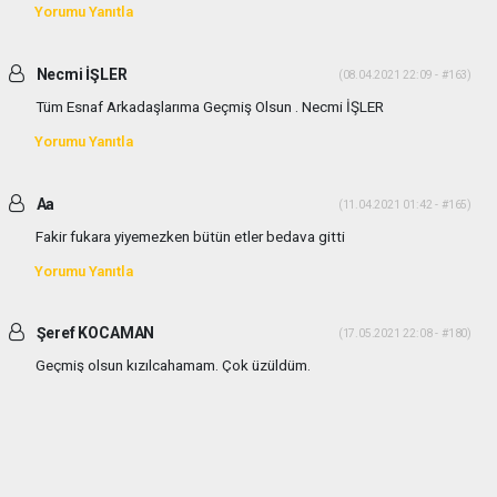
Yorumu Yanıtla
Necmi İŞLER
(08.04.2021 22:09 - #163)
Tüm Esnaf Arkadaşlarıma Geçmiş Olsun . Necmi İŞLER
Yorumu Yanıtla
Aa
(11.04.2021 01:42 - #165)
Fakir fukara yiyemezken bütün etler bedava gitti
Yorumu Yanıtla
Şeref KOCAMAN
(17.05.2021 22:08 - #180)
Geçmiş olsun kızılcahamam. Çok üzüldüm.
Yorumu Yanıtla