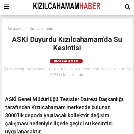
Anasayfa
Kızılcahamam
ASKİ Duyurdu Kızılcahamam'da Su
Kesintisi
KIZILCAHAMAM
(Web Sitesi) - Web Sitesi | 03.02.2026 - 18:54, Güncelleme: 03.02.2026 - 18:54
20531+ kez okundu.
ASKİ Genel Müdürlüğü Tesisler Dairesi Başkanlığı
tarafından Kızılcahamam merkezde bulunan
3000’lik depoda yapılacak kollektör değişim
çalışması nedeniyle ilçede geçici su kesintisi
uygulanacaktır.