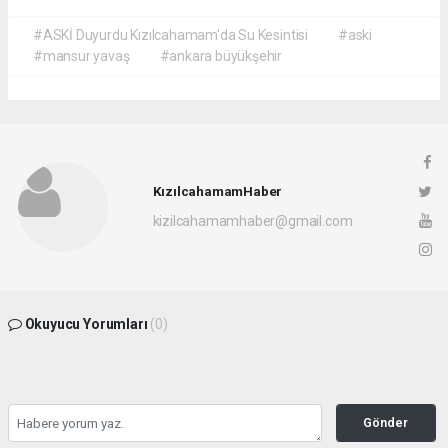
#ASKİ Duyurdu Kızılcahamam'da Su Kesintisi
#aski
#mansur yavaş
#ankara büyükşehir
KızılcahamamHaber
kizilcahamamhaber@gmail.com
Okuyucu Yorumları
(0)
Gönder