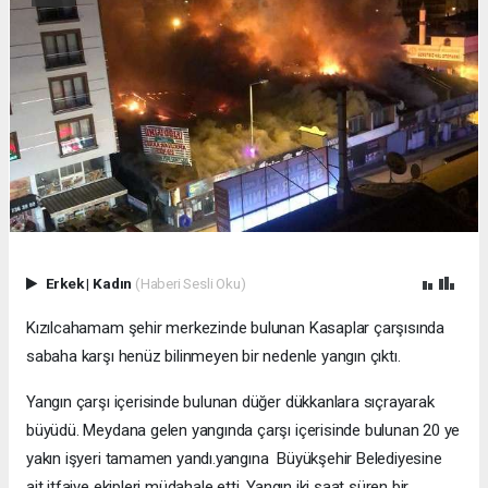
Erkek
|
Kadın
(Haberi Sesli Oku)
Kızılcahamam şehir merkezinde bulunan Kasaplar çarşısında
sabaha karşı henüz bilinmeyen bir nedenle yangın çıktı.
Yangın çarşı içerisinde bulunan düğer dükkanlara sıçrayarak
büyüdü. Meydana gelen yangında çarşı içerisinde bulunan 20 ye
yakın işyeri tamamen yandı.yangına Büyükşehir Belediyesine
ait itfaiye ekipleri müdahale etti. Yangın iki saat süren bir