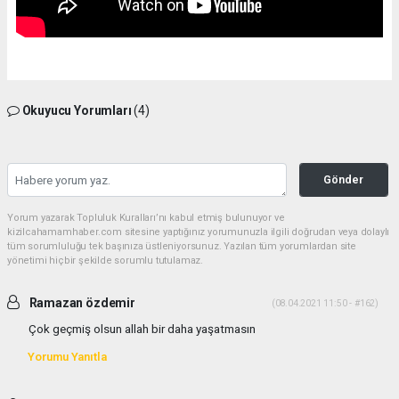
Okuyucu Yorumları
(4)
Gönder
Yorum yazarak Topluluk Kuralları’nı kabul etmiş bulunuyor ve
kizilcahamamhaber.com sitesine yaptığınız yorumunuzla ilgili doğrudan veya dolaylı
tüm sorumluluğu tek başınıza üstleniyorsunuz. Yazılan tüm yorumlardan site
yönetimi hiçbir şekilde sorumlu tutulamaz.
Ramazan özdemir
(08.04.2021 11:50 - #162)
Çok geçmiş olsun allah bir daha yaşatmasın
Yorumu Yanıtla