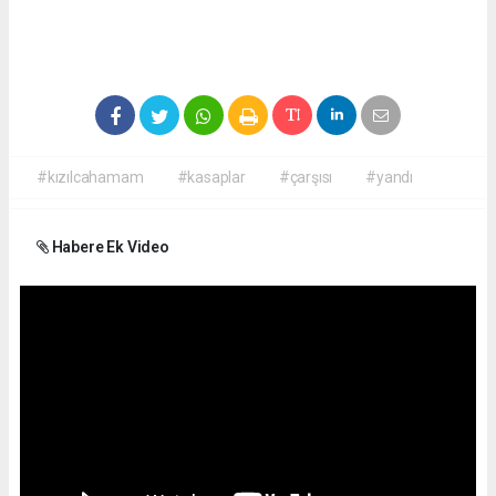
#kızılcahamam
#kasaplar
#çarşısı
#yandı
Habere Ek Video