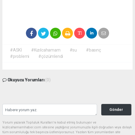
#ASKİ
#Kızılcahamam
#su
#basınç
#problemi
#çözümlendi
Okuyucu Yorumları
(0)
Gönder
Yorum yazarak Topluluk Kuralları’nı kabul etmiş bulunuyor ve
kizilcahamamhaber.com sitesine yaptığınız yorumunuzla ilgili doğrudan veya dolaylı
tüm sorumluluğu tek başınıza üstleniyorsunuz. Yazılan tüm yorumlardan site