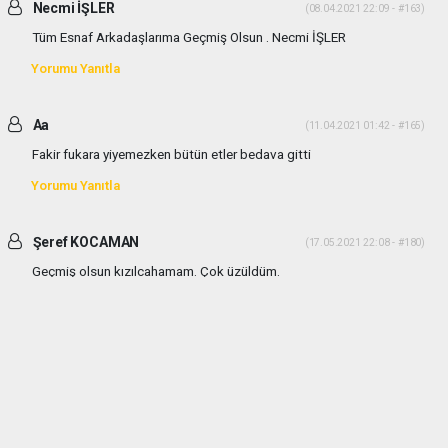
Necmi İŞLER
(08.04.2021 22:09 - #163)
Tüm Esnaf Arkadaşlarıma Geçmiş Olsun . Necmi İŞLER
Yorumu Yanıtla
Aa
(11.04.2021 01:42 - #165)
Fakir fukara yiyemezken bütün etler bedava gitti
Yorumu Yanıtla
Şeref KOCAMAN
(17.05.2021 22:08 - #180)
Geçmiş olsun kızılcahamam. Çok üzüldüm.
Yorumu Yanıtla
haber paketi
haber scripti
haber yazılımı
Tüm hakları saklı tutulmaktadır.Copyright 2026©