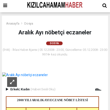
Anasayfa
Dosya
Aralık Ayı nöbetçi eczaneler
DOSYA
(İHA) - İhlas Haber Ajansı | 05.12.2008 - 23:00, Güncelleme: 05.12.2008 - 23:00
9974+ kez okundu.
Erkek
|
Kadın
(Haberi Sesli Oku)
2008 YILI ARALIK AYI ECZANE NÖBET LİSTESİ