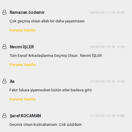
Ramazan özdemir
(08.04.2021 11:50 - #162)
Çok geçmiş olsun allah bir daha yaşatmasın
Yorumu Yanıtla
Necmi İŞLER
(08.04.2021 22:09 - #163)
Tüm Esnaf Arkadaşlarıma Geçmiş Olsun . Necmi İŞLER
Yorumu Yanıtla
Aa
(11.04.2021 01:42 - #165)
Fakir fukara yiyemezken bütün etler bedava gitti
Yorumu Yanıtla
Şeref KOCAMAN
(17.05.2021 22:08 - #180)
Geçmiş olsun kızılcahamam. Çok üzüldüm.