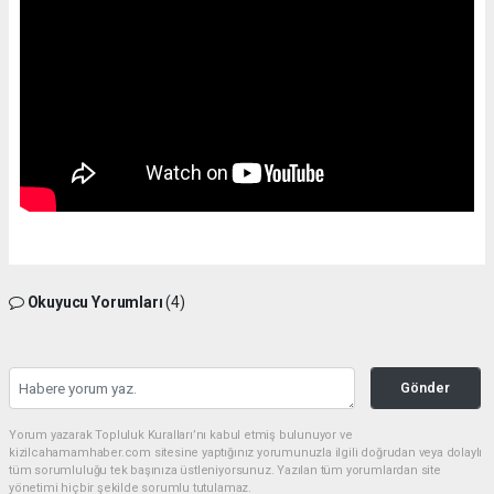
Okuyucu Yorumları
(4)
Gönder
Yorum yazarak Topluluk Kuralları’nı kabul etmiş bulunuyor ve
kizilcahamamhaber.com sitesine yaptığınız yorumunuzla ilgili doğrudan veya dolaylı
tüm sorumluluğu tek başınıza üstleniyorsunuz. Yazılan tüm yorumlardan site
yönetimi hiçbir şekilde sorumlu tutulamaz.