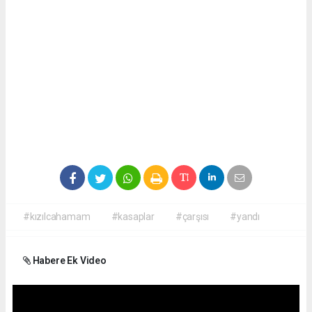
#kızılcahamam
#kasaplar
#çarşısı
#yandı
Habere Ek Video