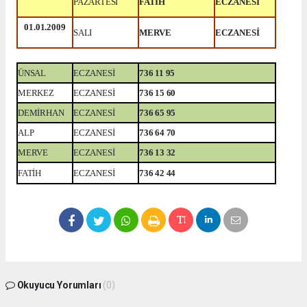
PAZARTESİ
FATİH
ECZANESİ
01.01.2009
SALI
MERVE
ECZANESİ
ÜNSAL
ECZANESİ
736 11 95
MERKEZ
ECZANESİ
736 15 60
DEMİRHAN
ECZANESİ
736 65 95
ALP
ECZANESİ
736 64 70
MERVE
ECZANESİ
736 13 32
FATİH
ECZANESİ
736 42 44
Okuyucu Yorumları
(0)