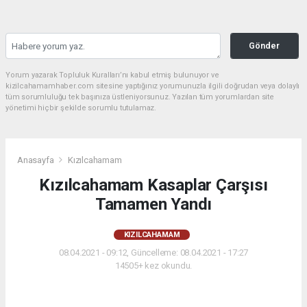
Gönder
Yorum yazarak Topluluk Kuralları’nı kabul etmiş bulunuyor ve
kizilcahamamhaber.com sitesine yaptığınız yorumunuzla ilgili doğrudan veya dolaylı
tüm sorumluluğu tek başınıza üstleniyorsunuz. Yazılan tüm yorumlardan site
yönetimi hiçbir şekilde sorumlu tutulamaz.
Anasayfa
Kızılcahamam
Kızılcahamam Kasaplar Çarşısı
Tamamen Yandı
KIZILCAHAMAM
08.04.2021 - 09:12, Güncelleme: 08.04.2021 - 17:27
14505+ kez okundu.