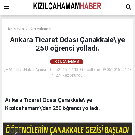
Anasayfa
Kızılcahamam
Ankara Ticaret Odası Çanakkale\'ye
250 öğrenci yolladı.
KIZILCAHAMAM
(İHA) - İhlas Haber Ajansı | 09.05.2016 - 21:13, Güncelleme: 09.05.2016 - 21:13
4127+ kez okundu.
Ankara Ticaret Odası Çanakkale\'ye
Kızılcahamam\'dan 250 öğrenci yolladı.