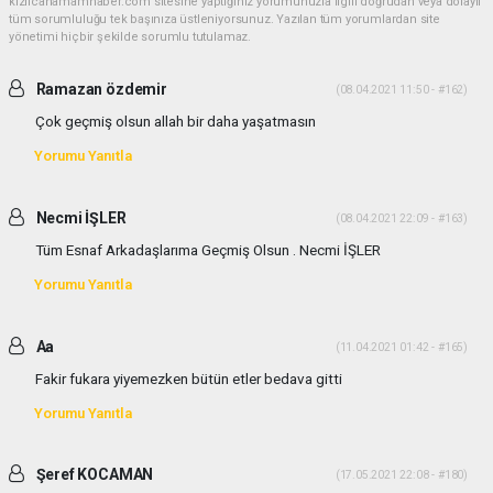
kizilcahamamhaber.com sitesine yaptığınız yorumunuzla ilgili doğrudan veya dolaylı
tüm sorumluluğu tek başınıza üstleniyorsunuz. Yazılan tüm yorumlardan site
yönetimi hiçbir şekilde sorumlu tutulamaz.
Ramazan özdemir
(08.04.2021 11:50 - #162)
Çok geçmiş olsun allah bir daha yaşatmasın
Yorumu Yanıtla
Necmi İŞLER
(08.04.2021 22:09 - #163)
Tüm Esnaf Arkadaşlarıma Geçmiş Olsun . Necmi İŞLER
Yorumu Yanıtla
Aa
(11.04.2021 01:42 - #165)
Fakir fukara yiyemezken bütün etler bedava gitti
Yorumu Yanıtla
Şeref KOCAMAN
(17.05.2021 22:08 - #180)