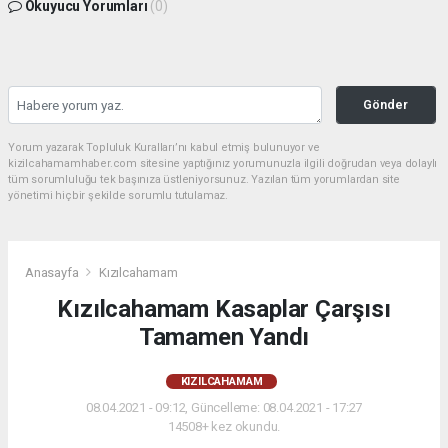
Okuyucu Yorumları
(0)
Gönder
Yorum yazarak Topluluk Kuralları’nı kabul etmiş bulunuyor ve
kizilcahamamhaber.com sitesine yaptığınız yorumunuzla ilgili doğrudan veya dolaylı
tüm sorumluluğu tek başınıza üstleniyorsunuz. Yazılan tüm yorumlardan site
yönetimi hiçbir şekilde sorumlu tutulamaz.
Anasayfa
Kızılcahamam
Kızılcahamam Kasaplar Çarşısı
Tamamen Yandı
KIZILCAHAMAM
08.04.2021 - 09:12, Güncelleme: 08.04.2021 - 17:27
14508+ kez okundu.