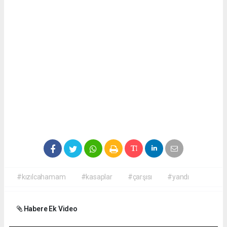
#kızılcahamam
#kasaplar
#çarşısı
#yandı
Habere Ek Video