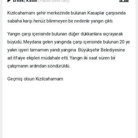
Erkek
|
Kadın
(Haberi Sesli Oku)
Kızılcahamam şehir merkezinde bulunan Kasaplar çarşısında
sabaha karşı henüz bilinmeyen bir nedenle yangın çıktı.
Yangın çarşı içerisinde bulunan düğer dükkanlara sıçrayarak
büyüdü. Meydana gelen yangında çarşı içerisinde bulunan 20 ye
yakın işyeri tamamen yandı.yangına Büyükşehir Belediyesine
ait itfaiye ekipleri müdahale etti. Yangın iki saat süren bir
çalışmanın ardından söndürüldü.
Geçmiş olsun Kızılcahamam