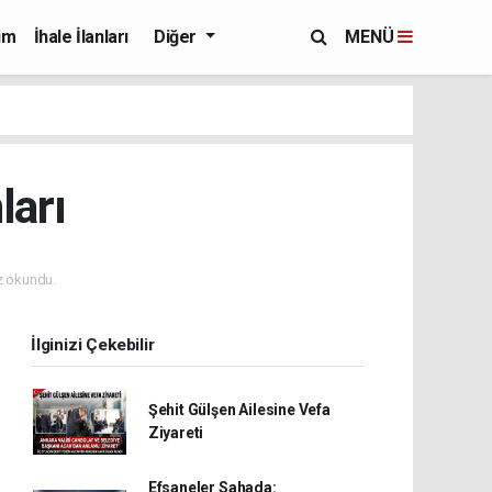
im
İhale İlanları
Diğer
MENÜ
ları
 okundu.
İlginizi Çekebilir
Şehit Gülşen Ailesine Vefa
Ziyareti
Efsaneler Sahada: