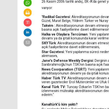
26 Kasim 2006 tarihli andıç, EK-A'da genel yay
varıyor:
"Radikal Gazetesi
: Akreditasyonunun de­vam
Güzel, Murat Belge, Yıl­dırım Türker ve Nuray
Takvim :
Akreditasyonunun devam etme­siyle b
basına açık faali­yetlerine davet edilmemesin
Halka ve Olaylara Tercüman
: Yeni yapıla
devamı ya da iptali konu­sunda karar verilmes
SKYTürk
: Akreditasyonunun devam etme­siyl
açık faaliyetlerine da­vet edilmemesini,
Star Gazetesi
: Yeni yapılanma süreci nede­
alınmasını,
Jane's Defense Weekly Dergisi
: Derginin
Sarıibrahimoğlu'nun TSK'nın basına açık faal
News Coorparation (TGRT)
: Yeni yapılan
akreditasyonunun devamı ya da iptali konusu
Haber Türk TV
: Akreditasyonunun devam et
veren gazeteciler Erol Mütercimler ve Ufuk G
Kanal Türk TV:
Tuncay Özkan'ın TSK'nın ba­s
izlenmesini müteakip akreditasvonunun devamı
ederim."
Kanaltürk'ü kim yaktı?