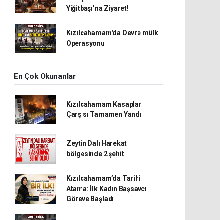
Yiğitbaşı’na Ziyaret!
Kızılcahamam'da Devre mülk
Operasyonu
En Çok Okunanlar
Kızılcahamam Kasaplar
Çarşısı Tamamen Yandı
Zeytin Dalı Harekat
bölgesinde 2 şehit
Kızılcahamam’da Tarihi
Atama: İlk Kadın Başsavcı
Göreve Başladı