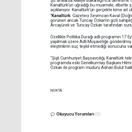
Şu sıralarda Maliye Bakanlığı'nca denetime t
Kanaltürk'ün uğra­dığı bu muamele, elbette şa
açıklanıyor. Kanaltürk'ün gerçekte kime ait o
"Kanaltürk
: Gazeteci Sevimcan Kaval (Doğ­
görünen ancak Tuncay Özkan'ın gizli sahipliği
Arcayürek ve Tuncay Özkan tarafından sunu­lan
Özellikle Politika Durağı adlı programın 17 Ey
yapılmak üzere Adli Mü­şavirliğe gönderilmiş
eleştirilerin suç teşkil etmediği sonucuna va­r
"Şişli Cumhuriyet Başsavcılığı, Kanaltürk te­
programda eski Genelkur­may Başkanı Hilmi
Özkan ile program müdürü Adnan Bulut hakkın
NOKTA
Okuyucu Yorumları
(0)