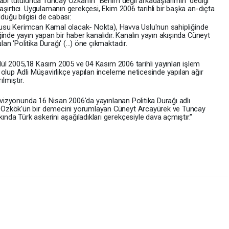
âbi tutulunca Tuncay Özkan'ın "Benim değil arkadaşlarımın" dediği
şırtıcı. Uygulama­nın gerekçesi, Ekim 2006 tarihli bir başka an-dıçta
lduğu bilgisi de cabası:
rusu Kerimcan Kamal olacak- Nokta), Havva Uslu'nun sahipliğinde
nde yayın yapan bir ha­ber kanalıdır. Kanalın yayın akışında Cüneyt
 'Politika Durağı' (...) öne çıkmaktadır.
­lül 2005,18 Kasım 2005 ve 04 Kasım 2006 ta­rihli yayınları işlem
 olup Adli Müşavirlikçe yapılan inceleme neticesinde yapılan ağır
ılmıştır.
levizyonunda 16 Nisan 2006'da yayınlanan Politika Durağı adlı
 Özkök'ün bir demecini yo­rumlayan Cüneyt Arcayürek ve Tuncay
da Türk askerini aşağıladıkları gerekçesiyle dava açmıştır."