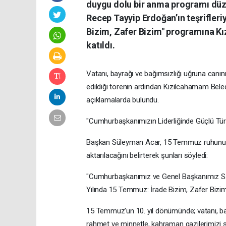
duygu dolu bir anma programı düz
Recep Tayyip Erdoğan’ın teşrifleri
Bizim, Zafer Bizim" programına K
katıldı.
Vatanı, bayrağı ve bağımsızlığı uğruna canını
edildiği törenin ardından Kızılcahamam Bel
açıklamalarda bulundu.
"Cumhurbaşkanımızın Liderliğinde Güçlü Tü
Başkan Süleyman Acar, 15 Temmuz ruhunun 
aktarılacağını belirterek şunları söyledi:
"Cumhurbaşkanımız ve Genel Başkanımız Sayın
Yılında 15 Temmuz: İrade Bizim, Zafer Bizim'
15 Temmuz'un 10. yıl dönümünde; vatanı, bayr
rahmet ve minnetle, kahraman gazilerimizi ş