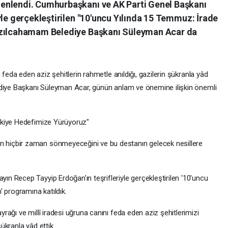
enlendi. Cumhurbaşkanı ve AK Parti Genel Başkanı
yle gerçekleştirilen "10'uncu Yılında 15 Temmuz: İrade
ızılcahamam Belediye Başkanı Süleyman Acar da
 feda eden aziz şehitlerin rahmetle anıldığı, gazilerin şükranla yâd
ediye Başkanı Süleyman Acar, günün anlam ve önemine ilişkin önemli
rkiye Hedefimize Yürüyoruz"
hiçbir zaman sönmeyeceğini ve bu destanın gelecek nesillere
 Recep Tayyip Erdoğan'ın teşrifleriyle gerçekleştirilen '10'uncu
 programına katıldık.
ağı ve millî iradesi uğruna canını feda eden aziz şehitlerimizi
ükranla yâd ettik.