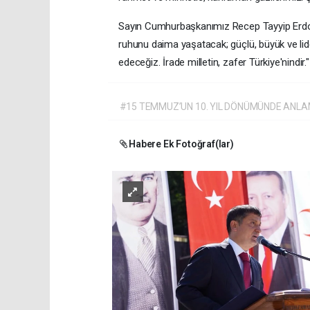
Sayın Cumhurbaşkanımız Recep Tayyip Erdoğan'
ruhunu daima yaşatacak; güçlü, büyük ve l
edeceğiz. İrade milletin, zafer Türkiye'nindir."
#15 TEMMUZ’UN 10. YIL DÖNÜMÜNDE ANLA
Habere Ek Fotoğraf(lar)