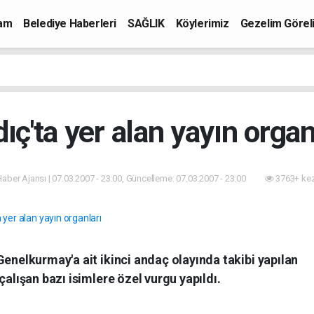
mam
Belediye Haberleri
SAĞLIK
Köylerimiz
Gezelim Görel
ıç'ta yer alan yayın organ
 Haber Ajansı | 07.03.2007 - 23:00, Güncelleme: 07.03.2007 - 23:00
3763+ kez
Genelkurmay'a ait ikinci andaç olayında takibi yapılan
çalışan bazı isimlere özel vurgu yapıldı.