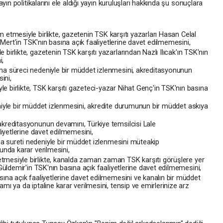
ın politikalarını ele aldığı yayın kuruluşları hak­kında şu sonuçlara
 etmesiyle birlikte, gazetenin TSK karşıtı yazarları Hasan Celal
 Mert'in TSK'nın basına açık faaliyetlerine davet edilmemesini,
irlikte, gazetenin TSK karşıtı yazarların­dan Nazlı Ilıcak'ın TSK'nın
i,
n­ma süreci nedeniyle bir müddet izlenmesini, akreditasyonunun
ini,
e birlikte, TSK karşıtı gazeteci-yazar Nihat Genç'in TSK'nın basına
niyle bir müddet izlenmesini, akredite duru­munun bir müddet askıya
 akreditasyonunun devamını, Türkiye temsilcisi Lale
iyetlerine davet edilmemesini,
ma sureti nedeniyle bir müddet izlenmesini mü­teakip
nda karar verilmesini,
mesiyle birlikte, kanalda zaman zaman TSK karşıtı görüşlere yer
üldemir'in TSK'nın basına açık faaliyetlerine davet edilmemesini,
ına açık faaliyetlerine davet edilmemesini ve kanalın bir müddet
 ya da iptaline karar verilmesini, tensip ve emirlerinize arz