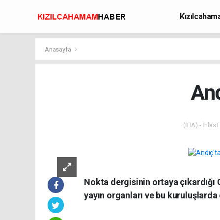
Kızılcaha
Avcılık
Anasayfa
And
(İHA) - İhlas
Nokta dergisinin ortaya çıkardığı 
yayın organları ve bu kuruluşlarda 