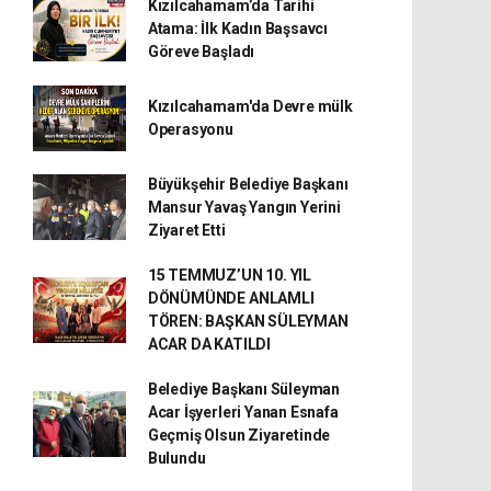
Kızılcahamam’da Tarihi
Atama: İlk Kadın Başsavcı
Göreve Başladı
Kızılcahamam'da Devre mülk
Operasyonu
Büyükşehir Belediye Başkanı
Mansur Yavaş Yangın Yerini
Ziyaret Etti
15 TEMMUZ’UN 10. YIL
DÖNÜMÜNDE ANLAMLI
TÖREN: BAŞKAN SÜLEYMAN
ACAR DA KATILDI
Belediye Başkanı Süleyman
Acar İşyerleri Yanan Esnafa
Geçmiş Olsun Ziyaretinde
Bulundu