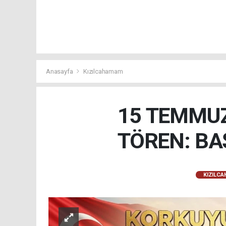
Anasayfa
Kızılcahamam
15 TEMMUZ
TÖREN: BA
KIZILC