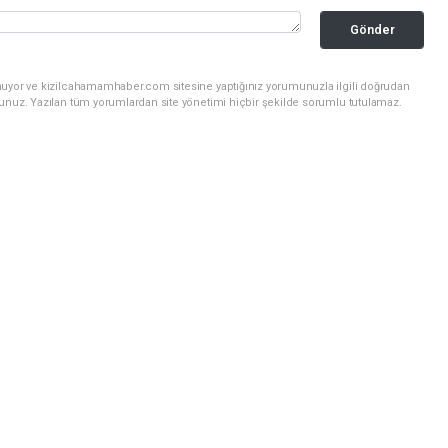
Gönder
nuyor ve kizilcahamamhaber.com sitesine yaptığınız yorumunuzla ilgili doğrudan
sunuz. Yazılan tüm yorumlardan site yönetimi hiçbir şekilde sorumlu tutulamaz.