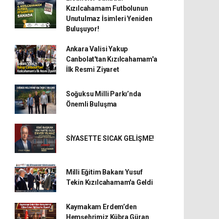
Kızılcahamam Futbolunun
Unutulmaz İsimleri Yeniden
Buluşuyor!
Ankara Valisi Yakup
Canbolat'tan Kızılcahamam'a
İlk Resmi Ziyaret
Soğuksu Milli Parkı’nda
Önemli Buluşma
SİYASETTE SICAK GELİŞME!
Milli Eğitim Bakanı Yusuf
Tekin Kızılcahamam'a Geldi
Kaymakam Erdem’den
Hemşehrimiz Kübra Güran