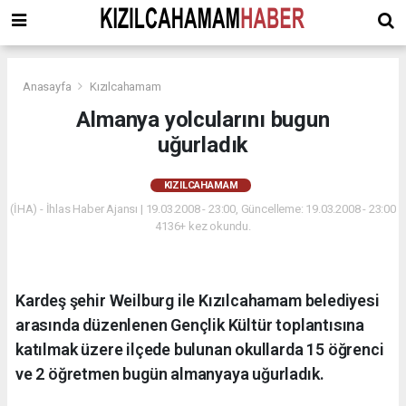
Anasayfa
Kızılcahamam
Almanya yolcularını bugun
uğurladık
KIZILCAHAMAM
(İHA) - İhlas Haber Ajansı | 19.03.2008 - 23:00, Güncelleme: 19.03.2008 - 23:00
4136+ kez okundu.
Kardeş şehir Weilburg ile Kızılcahamam belediyesi
arasında düzenlenen Gençlik Kültür toplantısına
katılmak üzere ilçede bulunan okullarda 15 öğrenci
ve 2 öğretmen bugün almanyaya uğurladık.