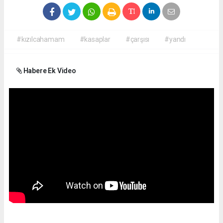
#kızılcahamam
#kasaplar
#çarşısı
#yandı
Habere Ek Video