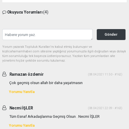
Okuyucu Yorumları
(4)
Gönder
Yorum yazarak Topluluk Kuralları’nı kabul etmiş bulunuyor ve
kizilcahamamhaber.com sitesine yaptığınız yorumunuzla ilgili doğrudan veya dolaylı
tüm sorumluluğu tek başınıza üstleniyorsunuz. Yazılan tüm yorumlardan site
yönetimi hiçbir şekilde sorumlu tutulamaz.
Ramazan özdemir
(08.04.2021 11:50 - #162)
Çok geçmiş olsun allah bir daha yaşatmasın
Yorumu Yanıtla
Necmi İŞLER
(08.04.2021 22:09 - #163)
Tüm Esnaf Arkadaşlarıma Geçmiş Olsun . Necmi İŞLER
Yorumu Yanıtla