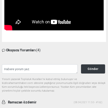
Okuyucu Yorumları
(4)
Gönder
Yorum yazarak Topluluk Kuralları’nı kabul etmiş bulunuyor ve
kizilcahamamhaber.com sitesine yaptığınız yorumunuzla ilgili doğrudan veya dolaylı
tüm sorumluluğu tek başınıza üstleniyorsunuz. Yazılan tüm yorumlardan site
yönetimi hiçbir şekilde sorumlu tutulamaz.
Ramazan özdemir
(08.04.2021 11:50 - #162)