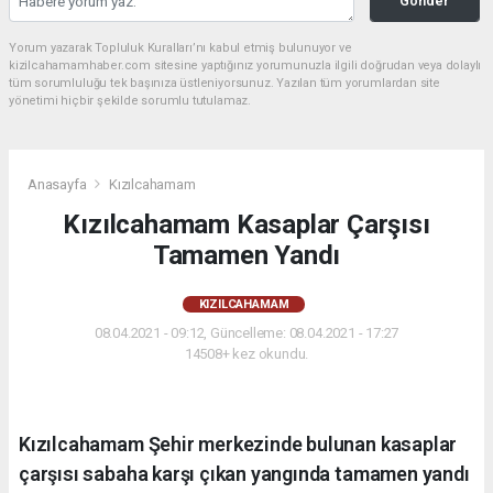
Gönder
Yorum yazarak Topluluk Kuralları’nı kabul etmiş bulunuyor ve
kizilcahamamhaber.com sitesine yaptığınız yorumunuzla ilgili doğrudan veya dolaylı
tüm sorumluluğu tek başınıza üstleniyorsunuz. Yazılan tüm yorumlardan site
yönetimi hiçbir şekilde sorumlu tutulamaz.
Anasayfa
Kızılcahamam
Kızılcahamam Kasaplar Çarşısı
Tamamen Yandı
KIZILCAHAMAM
08.04.2021 - 09:12, Güncelleme: 08.04.2021 - 17:27
14508+ kez okundu.
Kızılcahamam Şehir merkezinde bulunan kasaplar
çarşısı sabaha karşı çıkan yangında tamamen yandı