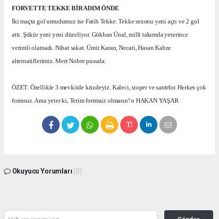
FORVETTE TEKKE BİR ADIM ÖNDE
İki maçta gol umudumuz ise Fatih Tekke. Tekke sezonu yeni açtı ve 2 gol
attı. Şükür yeni yeni düzeliyor. Gökhan Ünal, milli takımda yeterince
verimli olamadı. Nihat sakat. Ümit Karan, Necati, Hasan Kabze
alternatiflerimiz. Mert Nobre pusuda.
ÖZET: Özellikle 3 mevkiide krizdeyiz. Kaleci, stoper ve santrfor. Herkes çok
formsuz. Ama yeter ki, Terim formsuz olmasın! n HAKAN YAŞAR
Okuyucu Yorumları
(0)