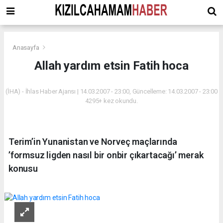
Anasayfa
Allah yardım etsin Fatih hoca
(İHA) - İhlas Haber Ajansı | 14.03.2007 - 23:00, Güncelleme: 14.03.2007 - 23:00
4295+ kez okundu.
Terim’in Yunanistan ve Norveç maçlarında
’formsuz ligden nasıl bir onbir çıkartacağı’ merak
konusu