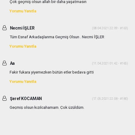
Çok geçmiş olsun allah bir daha yaşatmasın
Yorumu Yanıtla
Necmi İŞLER
(08.04.2021 22:09 - #163)
Tüm Esnaf Arkadaşlarıma Geçmiş Olsun . Necmi İŞLER
Yorumu Yanıtla
Aa
(11.04.2021 01:42 - #165)
Fakir fukara yiyemezken bütün etler bedava gitti
Yorumu Yanıtla
Şeref KOCAMAN
(17.05.2021 22:08 - #180)
Geçmiş olsun kızılcahamam. Çok üzüldüm.
Yorumu Yanıtla