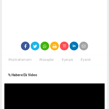
#kızılcahamam
#kasaplar
#çarşısı
#yandı
Habere Ek Video