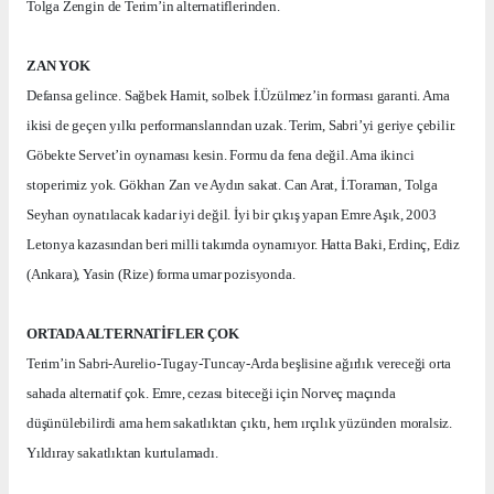
Tolga Zengin de Terim’in alternatiflerinden.
ZAN YOK
Defansa gelince. Sağbek Hamit, solbek İ.Üzülmez’in forması garanti. Ama
ikisi de geçen yılkı performanslarından uzak. Terim, Sabri’yi geriye çebilir.
Göbekte Servet’in oynaması kesin. Formu da fena değil. Ama ikinci
stoperimiz yok. Gökhan Zan ve Aydın sakat. Can Arat, İ.Toraman, Tolga
Seyhan oynatılacak kadar iyi değil. İyi bir çıkış yapan Emre Aşık, 2003
Letonya kazasından beri milli takımda oynamıyor. Hatta Baki, Erdinç, Ediz
(Ankara), Yasin (Rize) forma umar pozisyonda.
ORTADA ALTERNATİFLER ÇOK
Terim’in Sabri-Aurelio-Tugay-Tuncay-Arda beşlisine ağırlık vereceği orta
sahada alternatif çok. Emre, cezası biteceği için Norveç maçında
düşünülebilirdi ama hem sakatlıktan çıktı, hem ırçılık yüzünden moralsiz.
Yıldıray sakatlıktan kurtulamadı.