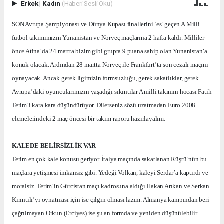
Erkek
|
Kadın
(Haberi Sesli Oku)
SON Avrupa Şampiyonası ve Dünya Kupası finallerini ‘es’ geçen A Milli
futbol takımımızın Yunanistan ve Norveç maçlarına 2 hafta kaldı. Milliler
önce Atina’da 24 martta bizim gibi grupta 9 puana sahip olan Yunanistan’a
konuk olacak. Ardından 28 martta Norveç ile Frankfurt’ta son cezalı maçını
oynayacak. Ancak gerek ligimizin formsuzluğu, gerek sakatlıklar, gerek
Avrupa’daki oyuncularımızın yaşadığı sıkıntılar A milli takımın hocası Fatih
Terim’i kara kara düşündürüyor. Dilerseniz sözü uzatmadan Euro 2008
elemelerindeki 2 maç öncesi bir takım raporu hazırlayalım:
KALEDE BELİRSİZLİK VAR
Terim en çok kale konusu geriyor. İtalya maçında sakatlanan Rüştü’nün bu
maçlara yetişmesi imkansız gibi. Yedeği Volkan, kaleyi Serdar’a kaptırdı ve
moralsiz. Terim’in Gürcistan maçı kadrosuna aldığı Hakan Arıkan ve Serkan
Kırıntılı’yı oynatması için ise çılgın olması lazım. Almanya kampından beri
çağrılmayan Orkun (Erciyes) ise şu an formda ve yeniden düşünülebilir.