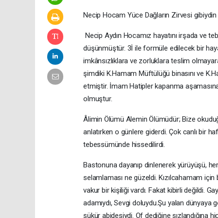
Necip Hocam Yüce Dağların Zirvesi gibiydin
Necip Aydın Hocamız hayatını irşada ve tebl
düşünmüştür. 3İ ile formüle edilecek bir haya
imkânsızlıklara ve zorluklara teslim olmaya
şimdiki K.Hamam Müftülüğü binasını ve K.
etmiştir. İmam Hatipler kapanma aşamasına
olmuştur.
Âlimin Ölümü Alemin Ölümüdür; Bize okuduğu ki
anlatırken o günlere giderdi. Çok canlı bir haf
tebessümünde hissedilirdi.
Bastonuna dayanıp dinlenerek yürüyüşü, her
selamlaması ne güzeldi. Kızılcahamam için 
vakur bir kişiliği vardı. Fakat kibirli değildi.
adamıydı, Sevgi doluydu.Şu yalan dünyaya gel
şükür abidesiydi. Of dediğine sızlandığına h