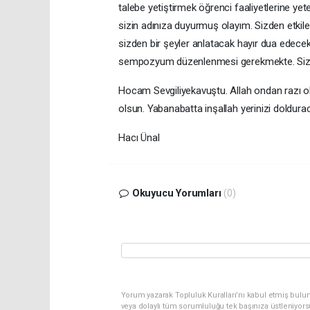
talebe yetiştirmek öğrenci faaliyetlerine 
sizin adınıza duyurmuş olayım. Sizden etkil
sizden bir şeyler anlatacak hayır dua edecekt
sempozyum düzenlenmesi gerekmekte. Sizi
Hocam Sevgiliyekavuştu. Allah ondan razı 
olsun. Yabanabatta inşallah yerinizi dolduraca
Hacı Ünal
Okuyucu Yorumları
(0)
Yorum yazarak Topluluk Kuralları’nı kabul etmiş bulu
veya dolaylı tüm sorumluluğu tek başınıza üstleniyor