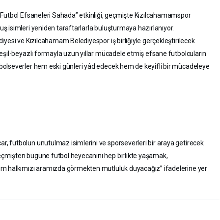
 Futbol Efsaneleri Sahada” etkinliği, geçmişte Kızılcahamamspor
 isimleri yeniden taraftarlarla buluşturmaya hazırlanıyor.
yesi ve Kızılcahamam Belediyespor iş birliğiyle gerçekleştirilecek
eşil-beyazlı formayla uzun yıllar mücadele etmiş efsane futbolcuların
olseverler hem eski günleri yâd edecek hem de keyifli bir mücadeleye
 futbolun unutulmaz isimlerini ve sporseverleri bir araya getirecek
çmişten bugüne futbol heyecanını hep birlikte yaşamak,
üm halkımızı aramızda görmekten mutluluk duyacağız” ifadelerine yer