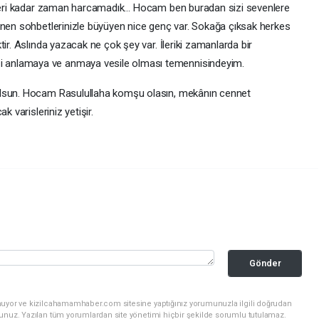
yeteri kadar zaman harcamadık… Hocam ben buradan sizi sevenlere
enen sohbetlerinizle büyüyen nice genç var. Sokağa çıksak herkes
ir. Aslında yazacak ne çok şey var. İleriki zamanlarda bir
 anlamaya ve anmaya vesile olması temennisindeyim.
olsun. Hocam Rasulullaha komşu olasın, mekânın cennet
k varisleriniz yetişir.
Gönder
nuyor ve kizilcahamamhaber.com sitesine yaptığınız yorumunuzla ilgili doğrudan
sunuz. Yazılan tüm yorumlardan site yönetimi hiçbir şekilde sorumlu tutulamaz.