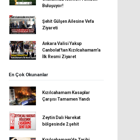
Buluşuyor!
Şehit Gülşen Ailesine Vefa
Ziyareti
Ankara Valisi Yakup
Canbolat'tan Kızılcahamam'a
İlk Resmi Ziyaret
En Çok Okunanlar
Kızılcahamam Kasaplar
Çarşısı Tamamen Yandı
Zeytin Dalı Harekat
bölgesinde 2 şehit
Kızılcahamam’da Tarihi