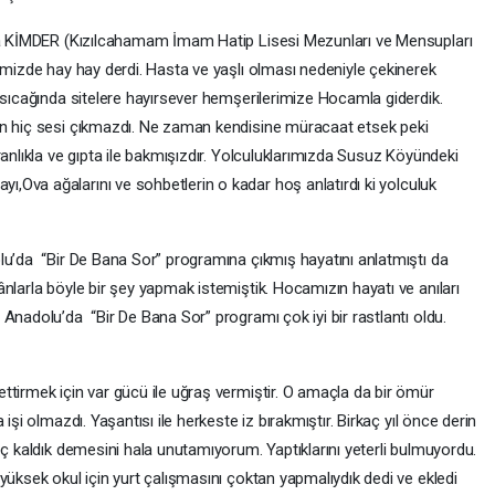
la KİMDER (Kızılcahamam İmam Hatip Lisesi Mezunları ve Mensupları
imizde hay hay derdi. Hasta ve yaşlı olması nedeniyle çekinerek
 sıcağında sitelere hayırsever hemşerilerimize Hocamla giderdik.
ın hiç sesi çıkmazdı. Ne zaman kendisine müracaat etsek peki
ranlıkla ve gıpta ile bakmışızdır. Yolculuklarımızda Susuz Köyündeki
,Ova ağalarını ve sohbetlerin o kadar hoş anlatırdı ki yolculuk
lu’da “Bir De Bana Sor” programına çıkmış hayatını anlatmıştı da
nlarla böyle bir şey yapmak istemiştik. Hocamızın hayatı ve anıları
Anadolu’da “Bir De Bana Sor” programı çok iyi bir rastlantı oldu.
ttirmek için var gücü ile uğraş vermiştir. O amaçla da bir ömür
işi olmazdı. Yaşantısı ile herkeste iz bırakmıştır. Birkaç yıl önce derin
eç kaldık demesini hala unutamıyorum. Yaptıklarını yeterli bulmuyordu.
yüksek okul için yurt çalışmasını çoktan yapmalıydık dedi ve ekledi