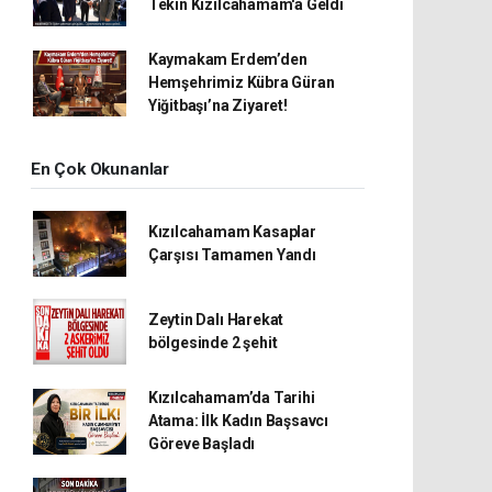
Tekin Kızılcahamam'a Geldi
Kaymakam Erdem’den
Hemşehrimiz Kübra Güran
Yiğitbaşı’na Ziyaret!
En Çok Okunanlar
Kızılcahamam Kasaplar
Çarşısı Tamamen Yandı
Zeytin Dalı Harekat
bölgesinde 2 şehit
Kızılcahamam’da Tarihi
Atama: İlk Kadın Başsavcı
Göreve Başladı