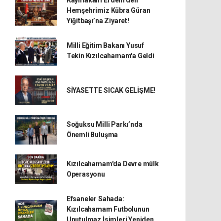
Kaymakam Erdem’den
Hemşehrimiz Kübra Güran
Yiğitbaşı’na Ziyaret!
Milli Eğitim Bakanı Yusuf
Tekin Kızılcahamam'a Geldi
SİYASETTE SICAK GELİŞME!
Soğuksu Milli Parkı’nda
Önemli Buluşma
Kızılcahamam'da Devre mülk
Operasyonu
Efsaneler Sahada:
Kızılcahamam Futbolunun
Unutulmaz İsimleri Yeniden