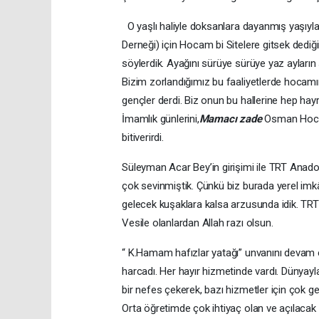
O yaşlı haliyle doksanlara dayanmış yaşıy
Derneği) için Hocam bi Sitelere gitsek dediğ
söylerdik. Ayağını sürüye sürüye yaz ayların
Bizim zorlandığımız bu faaliyetlerde hocam
gençler derdi. Biz onun bu hallerine hep hay
İmamlık günlerini,
Mamacı zade
Osman Hocayı
bitiverirdi.
Süleyman Acar Bey’in girişimi ile TRT Anado
çok sevinmiştik. Çünkü biz burada yerel imkâ
gelecek kuşaklara kalsa arzusunda idik. TRT 
Vesile olanlardan Allah razı olsun.
“ K.Hamam hafızlar yatağı” unvanını devam e
harcadı. Her hayır hizmetinde vardı. Dünyayla 
bir nefes çekerek, bazı hizmetler için çok g
Orta öğretimde çok ihtiyaç olan ve açılacak 