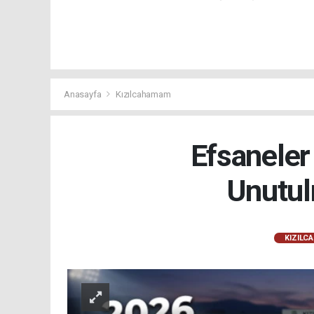
Anasayfa
Kızılcahamam
Efsaneler
Unutul
KIZILC