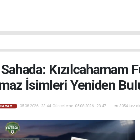
 Sahada: Kızılcahamam 
maz İsimleri Yeniden Bul
05.08.2026 - 23:44, Güncelleme: 05.08.2026 - 23:47
3054 kez o
AHAMAM