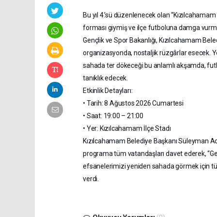
Bu yıl 4.’sü düzenlenecek olan “Kızılcahamam
forması giymiş ve ilçe futboluna damga vurmuş
Gençlik ve Spor Bakanlığı, Kızılcahamam Beledi
organizasyonda, nostaljik rüzgârlar esecek. Y
sahada ter dökeceği bu anlamlı akşamda, futb
tanıklık edecek.
Etkinlik Detayları:
• Tarih: 8 Ağustos 2026 Cumartesi
• Saat: 19:00 – 21:00
• Yer: Kızılcahamam İlçe Stadı
Kızılcahamam Belediye Başkanı Süleyman Acar,
programa tüm vatandaşları davet ederek, “Ge
efsanelerimizi yeniden sahada görmek için t
verdi.