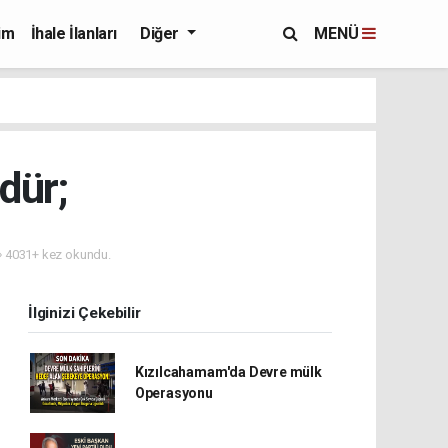
im
İhale İlanları
Diğer
MENÜ
dür;
4031+ kez okundu.
İlginizi Çekebilir
Kızılcahamam'da Devre mülk
Operasyonu