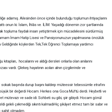
iğe adamış. Ailesinden önce içinde bulunduğu toplumun ihtiyaçlarını
ttı onun ki: İslam, İhlâs ve. İLİM. Yaşadığı dönemin zor şartlarında
rak topluma faydalı insan yetiştirmek için mücadelesini sürdürmüş
Hamam İmam Hatip Lisesi ve Pansiyonunuzun yapılmasına öncülük
 Geldiğinde köylerden Tek,Tek Öğrenci Toplamaya yardımcı
tapları, hocalarını ve aldığı dersleri onlarla olan anılarını
ızası vardı. Çilekeş hayatının acıları alnın çizgilerinde ve
 sokak başında durup başını kaldırıp müteessir tebessümle etrafını
büyük bir değerdi Hocam. Herkes ona Goca Müftü derdi. Heybetli ve
 Gayet mütevazı ve sade idi. Sohbeti su gibi, şiir gibiydi. Hocam gönül
di geleli çekmediği sıkıntı kalmadıHiç şikâyet etmez tam bir sabır ve
iç şahit olmadım.