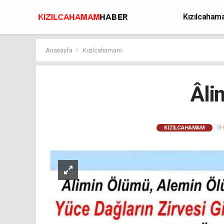
Kızılcaha
Avcılık
Anasayfa
Kızılcahamam
Âli
(İH
KIZILCAHAMAM