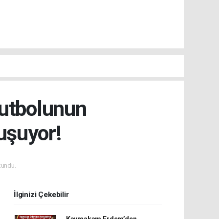
Futbolunun
uşuyor!
kundu.
İlginizi Çekebilir