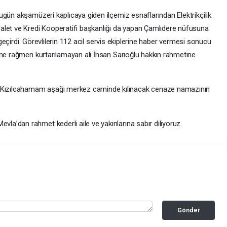
ugün akşamüzeri kaplıcaya giden ilçemiz esnaflarından Elektrikçilik
alet ve Kredi Kooperatifi başkanlığı da yapan Çamlıdere nüfusuna
i geçirdi. Görevlilerin 112 acil servis ekiplerine haber vermesi sonucu
ine rağmen kurtarılamayan ali İhsan Sarıoğlu hakkın rahmetine
ızılcahamam aşağı merkez caminde kılınacak cenaze namazının
’dan rahmet kederli aile ve yakınlarına sabır diliyoruz.
Gönder