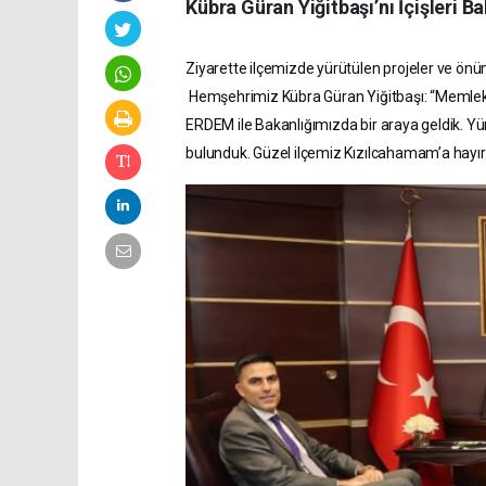
Kübra Güran Yiğitbaşı’nı İçişleri Ba
Ziyarette ilçemizde yürütülen projeler ve ön
Hemşehrimiz Kübra Güran Yiğitbaşı: “Memle
ERDEM ile Bakanlığımızda bir araya geldik. Y
bulunduk. Güzel ilçemiz Kızılcahamam’a hayı