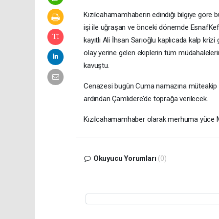
Kızılcahamamhaberin edindiği bilgiye göre b
işi ile uğraşan ve önceki dönemde EsnafKef
kayıtlı Ali İhsan Sarıoğlu kaplıcada kalp kriz
olay yerine gelen ekiplerin tüm müdahaleler
kavuştu.
Cenazesi bugün Cuma namazına müteakip K
ardından Çamlıdere’de toprağa verilecek.
Kızılcahamamhaber olarak merhuma yüce Mevla
Okuyucu Yorumları
(0)