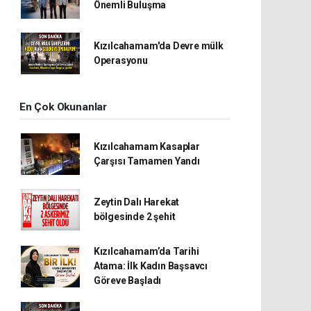
Önemli Buluşma
Kızılcahamam'da Devre mülk
Operasyonu
En Çok Okunanlar
Kızılcahamam Kasaplar
Çarşısı Tamamen Yandı
Zeytin Dalı Harekat
bölgesinde 2 şehit
Kızılcahamam’da Tarihi
Atama: İlk Kadın Başsavcı
Göreve Başladı