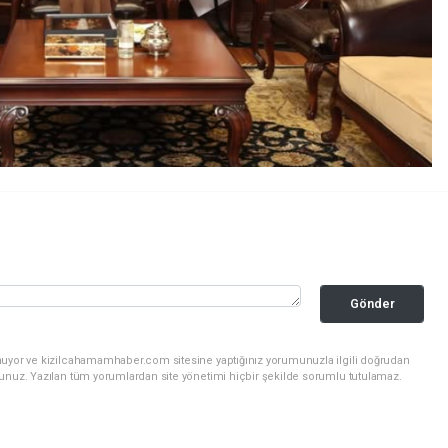
Gönder
nuyor ve kizilcahamamhaber.com sitesine yaptığınız yorumunuzla ilgili doğrudan
sunuz. Yazılan tüm yorumlardan site yönetimi hiçbir şekilde sorumlu tutulamaz.