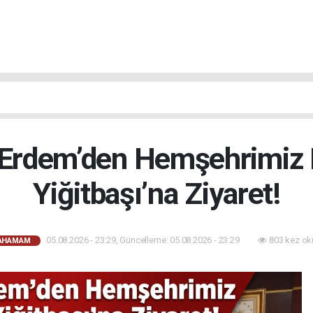
rdem’den Hemşehrimiz 
Yiğitbaşı’na Ziyaret!
05.08.2026 - 23:29, Güncelleme: 05.08.2026 - 23:29
803 kez ok
CAHAMAM