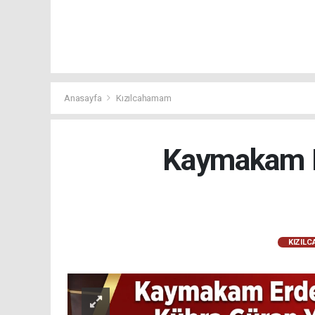
Anasayfa
Kızılcahamam
Kaymakam E
KIZIL