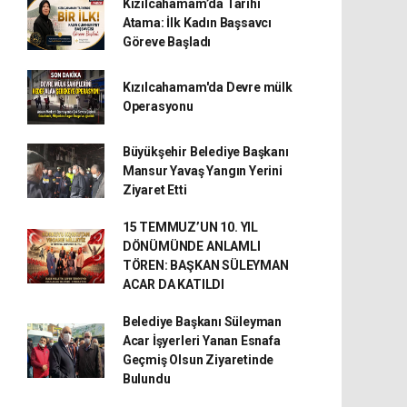
Kızılcahamam’da Tarihi
Atama: İlk Kadın Başsavcı
Göreve Başladı
Kızılcahamam'da Devre mülk
Operasyonu
Büyükşehir Belediye Başkanı
Mansur Yavaş Yangın Yerini
Ziyaret Etti
15 TEMMUZ’UN 10. YIL
DÖNÜMÜNDE ANLAMLI
TÖREN: BAŞKAN SÜLEYMAN
ACAR DA KATILDI
Belediye Başkanı Süleyman
Acar İşyerleri Yanan Esnafa
Geçmiş Olsun Ziyaretinde
Bulundu