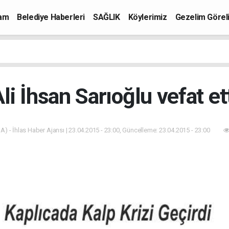
mam
Belediye Haberleri
SAĞLIK
Köylerimiz
Gezelim Görel
li İhsan Sarıoğlu vefat et
A) - İhlas Haber Ajansı | 23.04.2015 - 23:00, Güncelleme: 23.04.2015 - 23:00