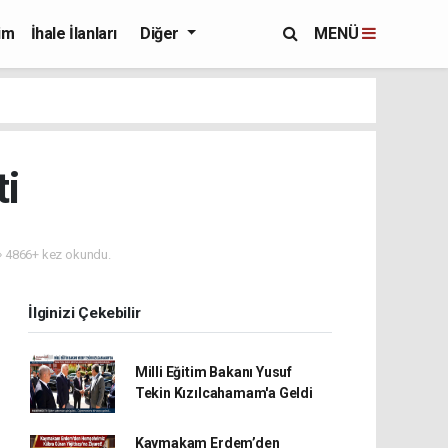
im
İhale İlanları
Diğer
MENÜ
ti
4866+ kez okundu.
İlginizi Çekebilir
Milli Eğitim Bakanı Yusuf
Tekin Kızılcahamam'a Geldi
Kaymakam Erdem’den