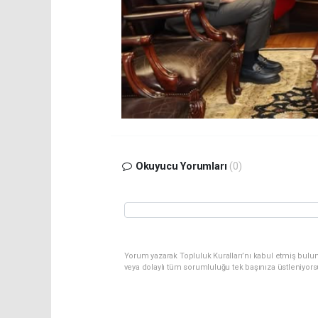
Okuyucu Yorumları
(0)
Yorum yazarak Topluluk Kuralları’nı kabul etmiş bulu
veya dolaylı tüm sorumluluğu tek başınıza üstleniyor