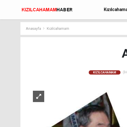
Kızılcaha
Avcılık
Anasayfa
Kızılcahamam
A
(İH
KIZILCAHAMAM