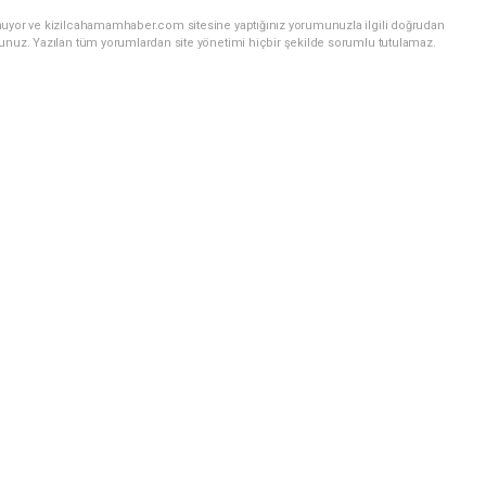
nuyor ve kizilcahamamhaber.com sitesine yaptığınız yorumunuzla ilgili doğrudan
sunuz. Yazılan tüm yorumlardan site yönetimi hiçbir şekilde sorumlu tutulamaz.