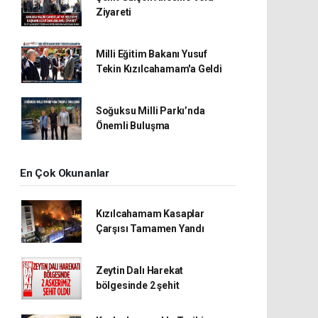
Ziyareti
Milli Eğitim Bakanı Yusuf
Tekin Kızılcahamam'a Geldi
Soğuksu Milli Parkı’nda
Önemli Buluşma
En Çok Okunanlar
Kızılcahamam Kasaplar
Çarşısı Tamamen Yandı
Zeytin Dalı Harekat
bölgesinde 2 şehit