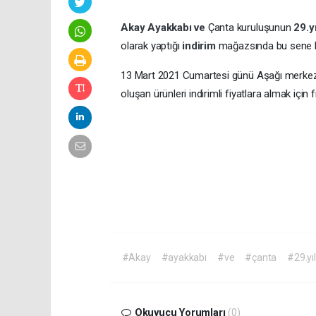
Akay
Ayakkabı
ve
Çanta kuruluşunun
29.y
olarak yaptığı
indirim
mağazsında bu sene 
13 Mart 2021 Cumartesi günü Aşağı merke
oluşan ürünleri indirimli fiyatlara almak için 
#Akay
#ayakkabı
#ve
#çanta
#29.yı
Okuyucu Yorumları
(0)