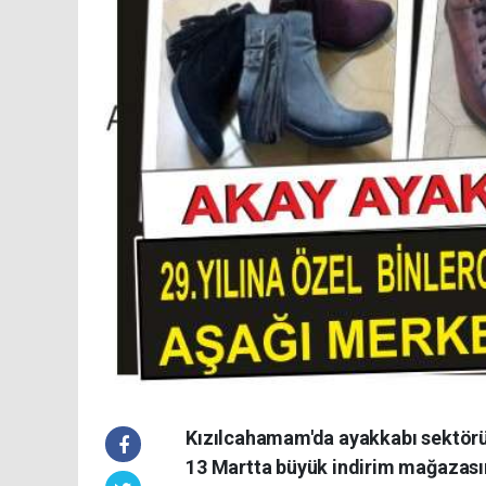
Kızılcahamam'da ayakkabı sektörü
13 Martta büyük indirim mağazası