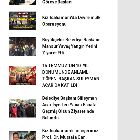
Göreve Başladı
Kızılcahamam'da Devre mülk
Operasyonu
Büyükşehir Belediye Başkanı
Mansur Yavaş Yangın Yerini
Ziyaret Etti
15 TEMMUZ’UN 10. YIL
DÖNÜMÜNDE ANLAMLI
TÖREN: BAŞKAN SÜLEYMAN
ACAR DA KATILDI
Belediye Başkanı Süleyman
Acar İşyerleri Yanan Esnafa
Geçmiş Olsun Ziyaretinde
Bulundu
Kızılcahamamlı hemşerimiz
Prof. Dr. Mustafa Can