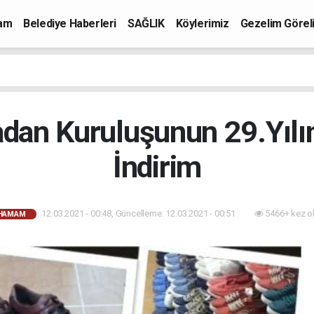
mam
Belediye Haberleri
SAĞLIK
Köylerimiz
Gezelim Görel
dan Kuruluşunun 29.Yılı
İndirim
12.03.2021 - 00:48, Güncelleme: 12.03.2021 - 00:51
5466+ kez o
AHAMAM