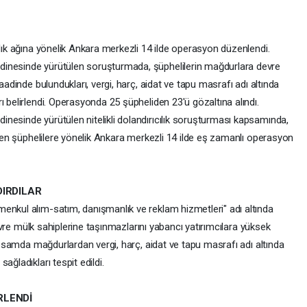
ılık ağına yönelik Ankara merkezli 14 ilde operasyon düzenlendi.
dinesinde yürütülen soruşturmada, şüphelilerin mağdurlara devre
aadinde bulundukları, vergi, harç, aidat ve tapu masrafı adı altında
ı belirlendi. Operasyonda 25 şüpheliden 23'ü gözaltına alındı.
nesinde yürütülen nitelikli dolandırıcılık soruşturması kapsamında,
lenen şüphelilere yönelik Ankara merkezli 14 ilde eş zamanlı operasyon
DIRDILAR
enkul alım-satım, danışmanlık ve reklam hizmetleri" adı altında
 devre mülk sahiplerine taşınmazlarını yabancı yatırımcılara yüksek
kapsamda mağdurlardan vergi, harç, aidat ve tapu masrafı adı altında
ağladıkları tespit edildi.
RLENDİ