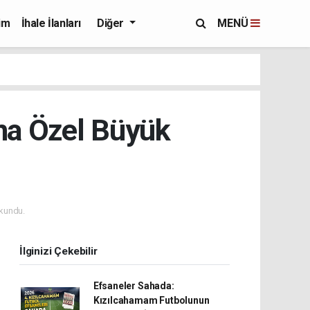
im
İhale İlanları
Diğer
MENÜ
na Özel Büyük
kundu.
İlginizi Çekebilir
Efsaneler Sahada:
Kızılcahamam Futbolunun