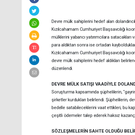
Devre mülk sahiplerini hedef alan dolandırıc
Kızılcahamam Cumhuriyet Başsavcılığı koor
mülklerini yabancı yatırımcılara satacakları v
para aldıktan sonra ise ortadan kaybolduklar
Kızılcahamam Cumhuriyet Başsavcılığı koordi
devre mülk sahiplerini hedef aldıkları belir
düzenlendi.
DEVRE MÜLK SATIŞI VAADİYLE DOLAN
Soruşturma kapsamında şüphelilerin, "gayrim
şirketler kurdukları belirlendi. Şüphelilerin,
bedelle satabileceklerini vaat ettikleri, bu 
çeşitli ödemeler talep ederek haksız kazanç s
SÖZLEŞMELERİN SAHTE OLDUĞU BELİ