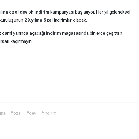
ılına
özel
dev
bir
indirim
kampanyası başlatıyor. Her yıl geleneksel
kuruluşunun
29.yılına
özel
indirimler olacak.
z cami yanında açacağı
indirim
mağazasında binlerce çeşitten
fırsatı kaçırmayın.
lına
#özel
#dev
#indirim