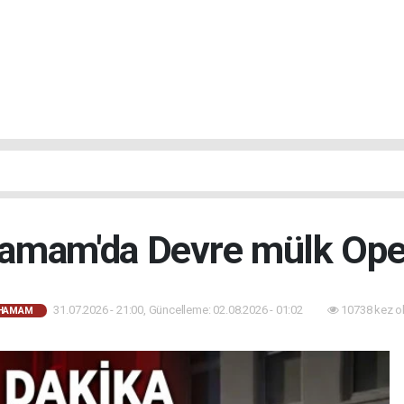
hamam'da Devre mülk Op
31.07.2026 - 21:00, Güncelleme: 02.08.2026 - 01:02
10738 kez o
AHAMAM