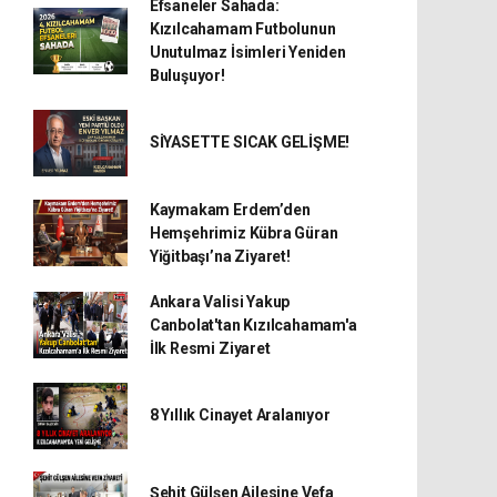
Efsaneler Sahada:
Kızılcahamam Futbolunun
Unutulmaz İsimleri Yeniden
Buluşuyor!
SİYASETTE SICAK GELİŞME!
Kaymakam Erdem’den
Hemşehrimiz Kübra Güran
Yiğitbaşı’na Ziyaret!
Ankara Valisi Yakup
Canbolat'tan Kızılcahamam'a
İlk Resmi Ziyaret
8 Yıllık Cinayet Aralanıyor
Şehit Gülşen Ailesine Vefa