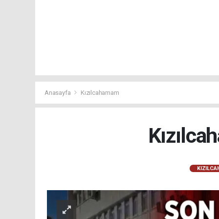
Anasayfa
Kızılcahamam
Kızılca
KIZILC