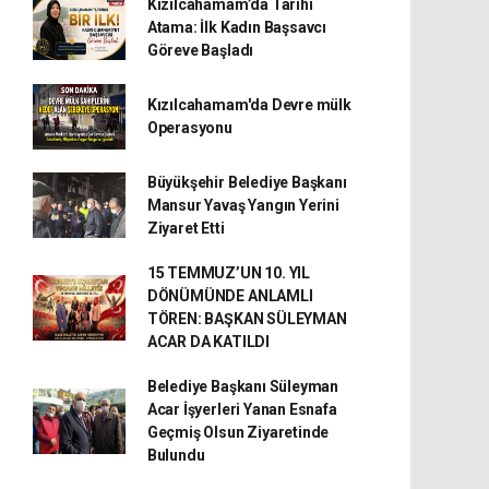
Kızılcahamam’da Tarihi
Atama: İlk Kadın Başsavcı
Göreve Başladı
Kızılcahamam'da Devre mülk
Operasyonu
Büyükşehir Belediye Başkanı
Mansur Yavaş Yangın Yerini
Ziyaret Etti
15 TEMMUZ’UN 10. YIL
DÖNÜMÜNDE ANLAMLI
TÖREN: BAŞKAN SÜLEYMAN
ACAR DA KATILDI
Belediye Başkanı Süleyman
Acar İşyerleri Yanan Esnafa
Geçmiş Olsun Ziyaretinde
Bulundu