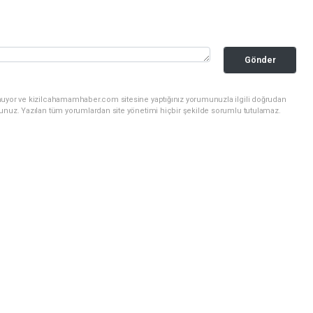
Gönder
nuyor ve kizilcahamamhaber.com sitesine yaptığınız yorumunuzla ilgili doğrudan
sunuz. Yazılan tüm yorumlardan site yönetimi hiçbir şekilde sorumlu tutulamaz.