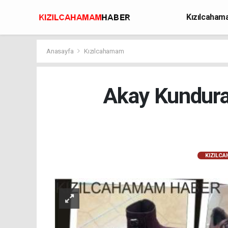
Kızılcaha
Avcılık
Anasayfa
Kızılcahamam
Akay Kundura
KIZILC