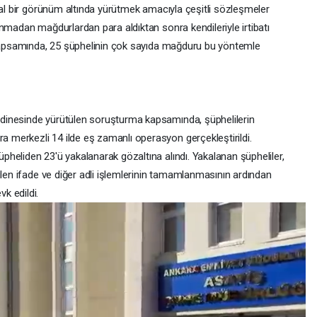
sal bir görünüm altında yürütmek amacıyla çeşitli sözleşmeler
nmadan mağdurlardan para aldıktan sonra kendileriyle irtibatı
a kapsamında, 25 şüphelinin çok sayıda mağduru bu yöntemle
dinesinde yürütülen soruşturma kapsamında, şüphelilerin
merkezli 14 ilde eş zamanlı operasyon gerçekleştirildi.
heliden 23'ü yakalanarak gözaltına alındı. Yakalanan şüpheliler,
ülen ifade ve diğer adli işlemlerinin tamamlanmasının ardından
k edildi.