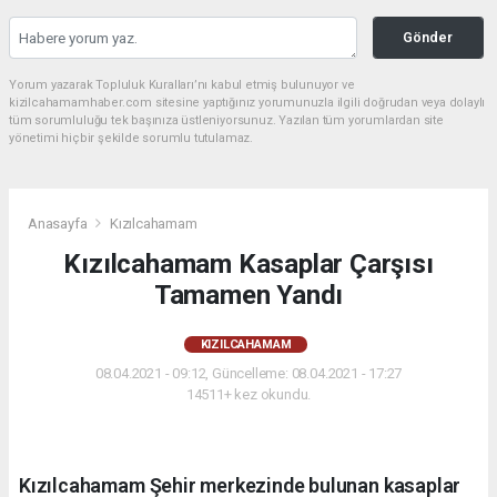
Gönder
Yorum yazarak Topluluk Kuralları’nı kabul etmiş bulunuyor ve
kizilcahamamhaber.com sitesine yaptığınız yorumunuzla ilgili doğrudan veya dolaylı
tüm sorumluluğu tek başınıza üstleniyorsunuz. Yazılan tüm yorumlardan site
yönetimi hiçbir şekilde sorumlu tutulamaz.
Anasayfa
Kızılcahamam
Kızılcahamam Kasaplar Çarşısı
Tamamen Yandı
KIZILCAHAMAM
08.04.2021 - 09:12, Güncelleme: 08.04.2021 - 17:27
14511+ kez okundu.
Kızılcahamam Şehir merkezinde bulunan kasaplar