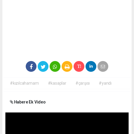
#kızılcahamam
#kasaplar
#çarşısı
#yandı
Habere Ek Video