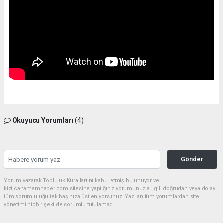
Okuyucu Yorumları
(4)
Gönder
Yorum yazarak Topluluk Kuralları’nı kabul etmiş bulunuyor ve
kizilcahamamhaber.com sitesine yaptığınız yorumunuzla ilgili doğrudan veya dolaylı
tüm sorumluluğu tek başınıza üstleniyorsunuz. Yazılan tüm yorumlardan site
yönetimi hiçbir şekilde sorumlu tutulamaz.