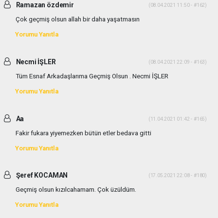
Ramazan özdemir
(08.04.2021 11:50 - #162)
Çok geçmiş olsun allah bir daha yaşatmasın
Yorumu Yanıtla
Necmi İŞLER
(08.04.2021 22:09 - #163)
Tüm Esnaf Arkadaşlarıma Geçmiş Olsun . Necmi İŞLER
Yorumu Yanıtla
Aa
(11.04.2021 01:42 - #165)
Fakir fukara yiyemezken bütün etler bedava gitti
Yorumu Yanıtla
Şeref KOCAMAN
(17.05.2021 22:08 - #180)
Geçmiş olsun kızılcahamam. Çok üzüldüm.
Yorumu Yanıtla