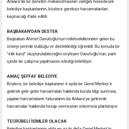
Ankara'da bir denetim mekanizmasının varlığını hissedecek
belediye başkanlarının, böylece gereksiz harcamalardan
kaçınacağı ifade edildi.
BAŞBAKAN'DAN DESTEK
Başbakan Ahmet Davutoğlu'nun milletvekillerinden gelen bu
öneriyi yerinde bulduğu ve desteklediği öğrenildi. Bu konuda bir
"etik kurul" oluşturulabileceğini söyleyen Davutoğlu'nun, parti
içinde bir çalışma yapılmasını istediği belirtiliyor.
AMAÇ ŞEFFAF BELEDİYE
Böylece, bir belediye başkanının 6 ayda bir Genel Merkez'e
gelerek gelir-gider harcamaları hakkında kurula bilgi sunması,
yapılan harcamaların faturalarını da Ankara'ya getirerek
harcamalar hakkında hesap vermesinin istenmesi planlanıyor.
TECRÜBELİ İSİMLER OLACAK
Belediye başkanlarının yılda en az iki defa Genel Merkez'in