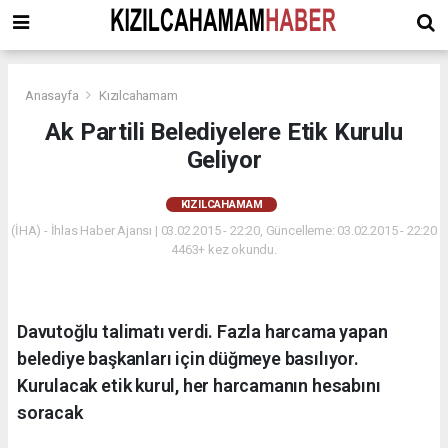
Anasayfa
Kızılcahamam
Ak Partili Belediyelere Etik Kurulu
Geliyor
KIZILCAHAMAM
(İHA) - İhlas Haber Ajansı | 03.02.2015 - 22:20, Güncelleme: 03.02.2015 - 22:20
4463+ kez okundu.
Davutoğlu talimatı verdi. Fazla harcama yapan
belediye başkanları için düğmeye basılıyor.
Kurulacak etik kurul, her harcamanın hesabını
soracak