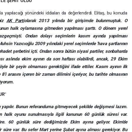
LE ŞEHİT OLDU"
a yapılacağı yönündeki iddiaları da değerlendirdi. Elitaş, bu konuda
 biz
AK Parti
olarak 2013 yılında bir girişimde bulunmuştuk. O
Bunun halk oylamasına gitmeden yapılması şarttı. O dönem yerel
zgeçmişti. Ondan dolayı seçimlerin kasım ayında yapılması
uhsin Yazıcıoğlu 2009 yılındaki yerel seçimlerde 'hava şartlarının
ehadet şerbetini içti. Ondan sonra bütün siyasi partiler, sonbaharda
ası aslında ekim ayının da son haftası olabilirdi, ancak, 29 Ekim
e bir şeyin olmaması gerektiğini ifade ettiler. Kasım ayının ilk
8'i arasını içeren bir zaman dilimini içeriyor, bu tarihte olmasının
üyorum.
UR"
u yapılır. Bunun referanduma gitmeyecek şekilde değişmesi lazım.
 halk oyunu sunulmasıyla ilgili kanunun 60 günlük süresi var.
re. 60 günlük süre dediğimizde Ekim ayına geliyor. Ekim'de
r süre var. Bu sefer Mart yerine Şubat ayına alması gerekiyor. Bu