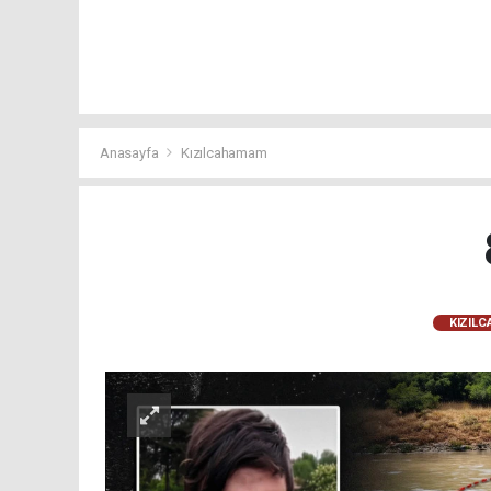
Anasayfa
Kızılcahamam
KIZIL