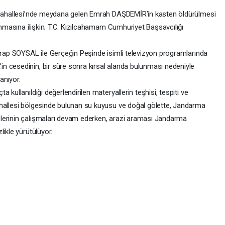
Mahallesi’nde meydana gelen Emrah DAŞDEMİR’in kasten öldürülmesi
lanmasına ilişkin; T.C. Kızılcahamam Cumhuriyet Başsavcılığı
ap SOYSAL ile Gerçeğin Peşinde isimli televizyon programlarında
n cesedinin, bir süre sonra kırsal alanda bulunması nedeniyle
anıyor.
llanıldığı değerlendirilen materyallerin teşhisi, tespiti ve
ahallesi bölgesinde bulunan su kuyusu ve doğal gölette, Jandarma
lerinin çalışmaları devam ederken, arazi araması Jandarma
ikle yürütülüyor.