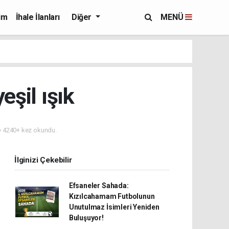
im
İhale İlanları
Diğer
MENÜ
eşil ışık
4240+ kez okundu.
İlginizi Çekebilir
Efsaneler Sahada:
Kızılcahamam Futbolunun
Unutulmaz İsimleri Yeniden
Buluşuyor!