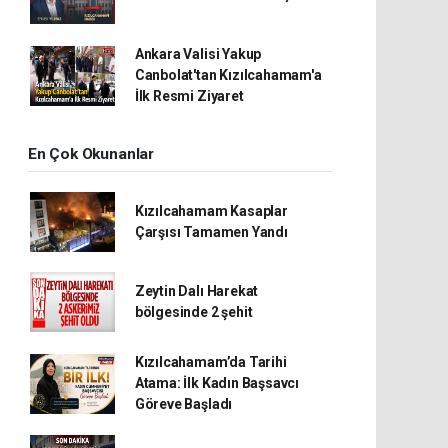
Ankara Valisi Yakup
Canbolat'tan Kızılcahamam'a
İlk Resmi Ziyaret
En Çok Okunanlar
Kızılcahamam Kasaplar
Çarşısı Tamamen Yandı
Zeytin Dalı Harekat
bölgesinde 2 şehit
Kızılcahamam’da Tarihi
Atama: İlk Kadın Başsavcı
Göreve Başladı