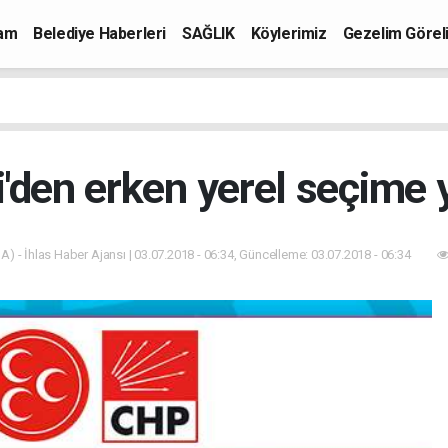
mam
Belediye Haberleri
SAĞLIK
Köylerimiz
Gezelim Görel
'den erken yerel seçime y
A) - İhlas Haber Ajansı | 03.07.2018 - 06:34, Güncelleme: 03.07.2018 - 06:34