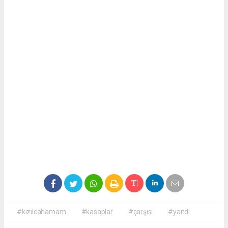
#kızılcahamam
#kasaplar
#çarşısı
#yandı