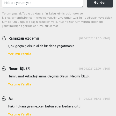
Gönder
Yorum yazarak Topluluk Kuralları’nı kabul etmiş bulunuyor ve
kizilcahamamhaber.com sitesine yaptığınız yorumunuzla ilgili doğrudan veya dolaylı
tüm sorumluluğu tek başınıza üstleniyorsunuz. Yazılan tüm yorumlardan site
yönetimi hiçbir şekilde sorumlu tutulamaz.
Ramazan özdemir
(08.04.2021 11:50 - #162)
Çok geçmiş olsun allah bir daha yaşatmasın
Yorumu Yanıtla
Necmi İŞLER
(08.04.2021 22:09 - #163)
Tüm Esnaf Arkadaşlarıma Geçmiş Olsun . Necmi İŞLER
Yorumu Yanıtla
Aa
(11.04.2021 01:42 - #165)
Fakir fukara yiyemezken bütün etler bedava gitti
Yorumu Yanıtla